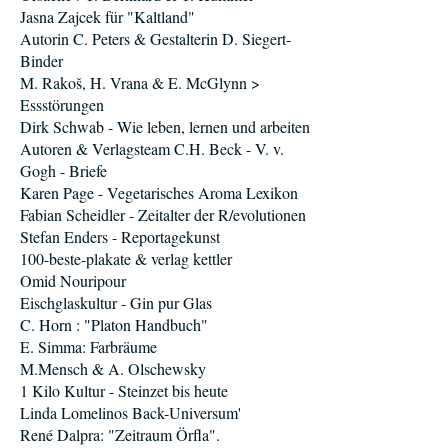
Jasna Zajcek für "Kaltland"
Autorin C. Peters & Gestalterin D. Siegert-
Binder
M. Rakoš, H. Vrana & E. McGlynn >
Essstörungen
Dirk Schwab - Wie leben, lernen und arbeiten
Autoren & Verlagsteam C.H. Beck - V. v.
Gogh - Briefe
Karen Page - Vegetarisches Aroma Lexikon
Fabian Scheidler - Zeitalter der R/evolutionen
Stefan Enders - Reportagekunst
100-beste-plakate & verlag kettler
Omid Nouripour
Eischglaskultur - Gin pur Glas
C. Horn : "Platon Handbuch"
E. Simma: Farbräume
M.Mensch & A. Olschewsky
1 Kilo Kultur - Steinzet bis heute
Linda Lomelinos Back-Universum'
René Dalpra: "Zeitraum Örfla".