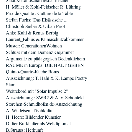
Stadt & Landschaft lesbar machen
H. Möller & Kohl-Feldscher R. Lühring
Prix de Qualité : Culture de la Table
Stefan Fuchs: 'Das Elsässische ...
Christoph Sieber & Urban Priol
Anke Kuhl & Renus Berbig
Laurent_Fabius & Klimaschutzabkommen
Muster: GenerationenWohnen
Schluss mit dem Demenz-Gejammer
Argumente zu pädagogisch Bedenklichem
RÄUME in Europa, DIE HALT GEBEN
Quinto-Quarto-Küche Roms
Auszeichnung: T. Hahl & K. Lampe Poetry
Slam
Weltrekord mit "Solar Impulse 2"
Auszeichnung : SWR2 & A. v. Schönfeld
Storchen-Schmidhofen.de-Auszeichnung
A. Wildeisen: Tischkultur
H. Heere: Bildender Künstler
Didier Burkhalter als Weltdiplomat
B.Strauss: Herkunft