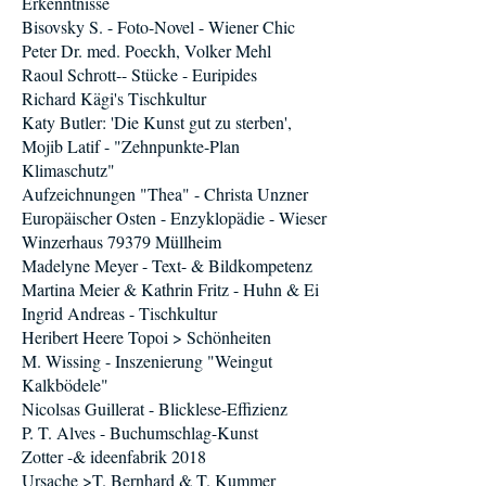
Erkenntnisse
Bisovsky S. - Foto-Novel - Wiener Chic
Peter Dr. med. Poeckh, Volker Mehl
Raoul Schrott-- Stücke - Euripides
Richard Kägi's Tischkultur
Katy Butler: 'Die Kunst gut zu sterben',
Mojib Latif - "Zehnpunkte-Plan
Klimaschutz"
Aufzeichnungen "Thea" - Christa Unzner
Europäischer Osten - Enzyklopädie - Wieser
Winzerhaus 79379 Müllheim
Madelyne Meyer - Text- & Bildkompetenz
Martina Meier & Kathrin Fritz - Huhn & Ei
Ingrid Andreas - Tischkultur
Heribert Heere Topoi > Schönheiten
M. Wissing - Inszenierung "Weingut
Kalkbödele"
Nicolsas Guillerat - Blicklese-Effizienz
P. T. Alves - Buchumschlag-Kunst
Zotter -& ideenfabrik 2018
Ursache >T. Bernhard & T. Kummer