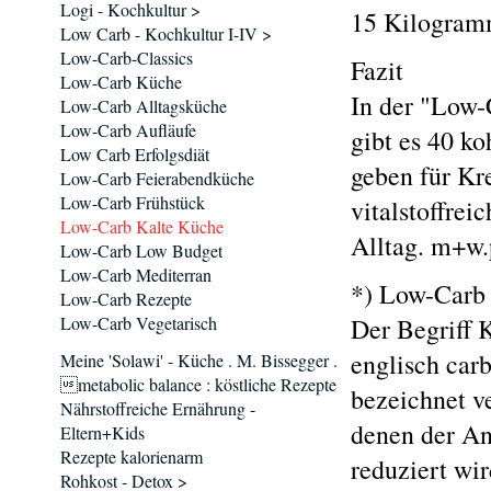
Logi - Kochkultur >
15 Kilogram
Low Carb - Kochkultur I-IV >
Low-Carb-Classics
Fazit
Low-Carb Küche
In der "Low-
Low-Carb Alltagsküche
Low-Carb Aufläufe
gibt es 40 k
Low Carb Erfolgsdiät
geben für Kr
Low-Carb Feierabendküche
Low-Carb Frühstück
vitalstoffrei
Low-Carb Kalte Küche
Alltag. m+w
Low-Carb Low Budget
Low-Carb Mediterran
*) Low-Carb
Low-Carb Rezepte
Low-Carb Vegetarisch
Der Begriff 
englisch car
Meine 'Solawi' - Küche . M. Bissegger .
metabolic balance : köstliche Rezepte
bezeichnet v
Nährstoffreiche Ernährung -
denen der An
Eltern+Kids
Rezepte kalorienarm
reduziert wir
Rohkost - Detox >