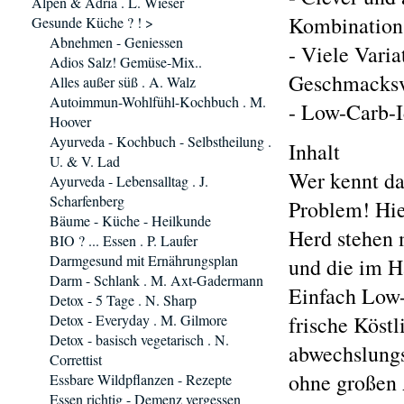
Alpen & Adria . L. Wieser
Kombinations
Gesunde Küche ? ! >
Abnehmen - Geniessen
- Viele Varia
Adios Salz! Gemüse-Mix..
Geschmacksv
Alles außer süß . A. Walz
Autoimmun-Wohlfühl-Kochbuch . M.
- Low-Carb-I
Hoover
Ayurveda - Kochbuch - Selbstheilung .
Inhalt
U. & V. Lad
Wer kennt da
Ayurveda - Lebensalltag . J.
Scharfenberg
Problem! Hier
Bäume - Küche - Heilkunde
Herd stehen
BIO ? ... Essen . P. Laufer
Darmgesund mit Ernährungsplan
und die im H
Darm - Schlank . M. Axt-Gadermann
Einfach Low-
Detox - 5 Tage . N. Sharp
Detox - Everyday . M. Gilmore
frische Köstl
Detox - basisch vegetarisch . N.
abwechslungs
Correttist
ohne großen 
Essbare Wildpflanzen - Rezepte
Essen richtig - Demenz vergessen