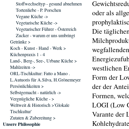
Gewichtsredu
Stoffwechseltyp - gesund abnehmen
Tortenliebe - P. Porschen
oder als all
Vegane Küche ->
prophylaktis
Vegetarische Küche ->
Vegetarischer Führer - Österreich
Die tägliche
Zucker - warum er uns umbringt
Milchprodukt
Getränke >
Koch - Kunst - Hand - Werk >
wegfallenden
Küchenpraxis 1 - 4
Energiezufuh
Land-, Berg-, See-, Urbane Küche >
westlichen E
Mahlzeiten ->
ORL-Tischkultur: Fatto a Mano .
Form der Low
L.Autuoris für A.Silva, H.Grönemeyer
der der Antei
Persönlichkeiten >
Selbstgemacht - natürlich ->
Formen, welc
Vergnügliche Küche - >
LOGI (Low Gl
Weltweit & Historisch >'Glokale
Tischkultur'
Varante der 
Zutaten & Zubereitung >
Kohlehydrate
Unsere Philosophie