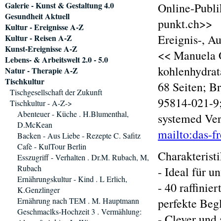
Galerie - Kunst & Gestaltung 4.0
Online-Publi
Gesundheit Aktuell
punkt.ch>>
Kultur - Ereignisse A-Z
Ereignis-, A
Kultur - Reisen A-Z
Kunst-Ereignisse A-Z
<< Manuela 
Lebens- & Arbeitswelt 2.0 - 5.0
kohlenhydra
Natur - Therapie A-Z
Tischkultur
68 Seiten; B
Tischgesellschaft der Zukunft
95814-021-9;
Tischkultur - A-Z->
Abenteuer - Küche . H.Blumenthal,
systemed Ve
D.McKean
mailto:das-f
Backen - Aus Liebe - Rezepte C. Safitz
Cafè - KulTour Berlin
Charakterist
Esszugriff - Verhalten . Dr.M. Rubach, M,
Rubach
- Ideal für u
Ernährungskultur - Kind . L Erlich,
- 40 raffinie
K.Genzlinger
Ernährung nach TEM . M. Hauptmann
perfekte Beg
Geschmaclks-Hochzeit 3 . Vermählung:
- Clever und