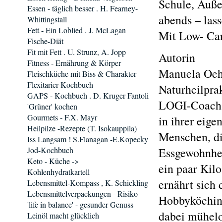
Schule, Auße
Essen - täglich besser . H. Fearney-
abends – lass
Whittingstall
Fett - Ein Loblied . J. McLagan
Mit Low- Carb
Fische-Diät
Fit mit Fett . U. Strunz, A. Jopp
Autorin
Fitness - Ernährung & Körper
Manuela Oehn
Fleischküche mit Biss & Charakter
Flexitarier-Kochbuch
Naturheilpra
GAPS - Kochbuch . D. Kruger Fantoli
LOGI-Coach. 
'Grüner' kochen
Gourmets - F.X. Mayr
in ihrer eige
Heilpilze -Rezepte (T. Isokauppila)
Menschen, di
Iss Langsam ! S.Flanagan -E.Kopecky
Jod-Kochbuch
Essgewohnhei
Keto - Küche ->
ein paar Kilo
Kohlenhydratkartell
ernährt sich 
Lebensmittel-Kompass , K. Schickling
Lebensmittelverpackungen - Risiko
Hobbyköchin 
'life in balance' - gesunder Genuss
dabei mühelo
Leinöl macht glücklich