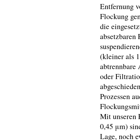
Entfernung v
Flockung gen
die eingeset
absetzbaren 
suspendierend
(kleiner als 
abtrennbare 
oder Filtrati
abgeschieden
Prozessen au
Flockungsmit
Mit unseren 
0,45 μm) sind
Lage, noch e