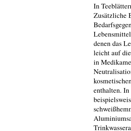
In Teeblätte
Zusätzliche 
Bedarfsgegen
Lebensmittel
denen das Le
leicht auf d
in Medikame
Neutralisati
kosmetischen
enthalten. I
beispielswei
schweißhemm
Aluminiumsa
Trinkwassera