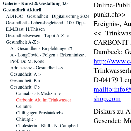
Galerie - Kunst & Gestaltung 4.0
Online-Publi
Gesundheit Aktuell
punkt.ch>>
ADHOC - Gesundheit - Digitalisierung 2024
Ereignis-, A
Gesundheit - Lebensbegleitend . 100 Tipps .
E.M.Bast, H,Thissen
<< Trinkwas
Gesundheitswesen - Topoi A-Z ->
CARBONIT Fi
Gesundheit A-Z >
A - Gesundheits-Empfehlungen?!
Dambeck; Ge
A - LongCovid - Folgen + Erkenntnisse .
http://www.c
Prof. Dr. M. Korte
Adoleszenz - Gesundheit -->
Trinkwasserl
Gesundheit: A >
D-04179 Leip
Gesundheit: B >
Gesundheit: C >
mailto:info@
Cannabis als Medizin ->
shop.com
Carbonit: Alu im Trinkwasser
Cellulite
Diskurs zu 
Chili gegen Prostatakrebs
Chirurgie -
Gesendet: Mo
Cholesterin - Bluff . N. Campbell-