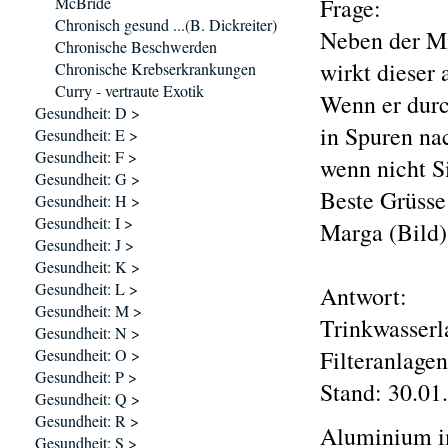
McBride
Frage:
Chronisch gesund ...(B. Dickreiter)
Neben der Mi
Chronische Beschwerden
wirkt dieser
Chronische Krebserkrankungen
Curry - vertraute Exotik
Wenn er durc
Gesundheit: D >
in Spuren na
Gesundheit: E >
Gesundheit: F >
wenn nicht S
Gesundheit: G >
Beste Grüsse
Gesundheit: H >
Gesundheit: I >
Marga (Bild)
Gesundheit: J >
Gesundheit: K >
Gesundheit: L >
Antwort:
Gesundheit: M >
Trinkwasserl
Gesundheit: N >
Gesundheit: O >
Filteranlage
Gesundheit: P >
Stand: 30.01
Gesundheit: Q >
Gesundheit: R >
Aluminium i
Gesundheit: S >