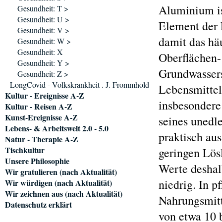
Aluminium ist
Gesundheit: T >
Gesundheit: U >
Element der 
Gesundheit: V >
damit das häu
Gesundheit: W >
Gesundheit: X
Oberflächen-
Gesundheit: Y >
Grundwassers
Gesundheit: Z >
LongCovid - Volkskrankheit . J. Frommhold
Lebensmittel
Kultur - Ereignisse A-Z
insbesondere
Kultur - Reisen A-Z
Kunst-Ereignisse A-Z
seines unedl
Lebens- & Arbeitswelt 2.0 - 5.0
praktisch au
Natur - Therapie A-Z
Tischkultur
geringen Lösl
Unsere Philosophie
Werte deshal
Wir gratulieren (nach Aktualität)
niedrig. In p
Wir würdigen (nach Aktualität)
Wir zeichnen aus (nach Aktualität)
Nahrungsmitt
Datenschutz erklärt
von etwa 10 