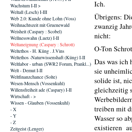
Ich.
Wachstum I-II >
Weltall (Lesch) I-III
Übrigens: Di
Web 2.0: Kunde ohne Lohn (Voss)
zwanzig Jahr
Weihnachtszeit mit Gruenewald
Weisheit (Caspary : Scobel)
nicht:
Wellnesswahn (Luetz) I-II
Weltaneignung (Caspary : Schrott)
O-Ton Schrot
Weltethos - H. Küng . J.Vins
Weltethos -Naturwissenshaft (Küng) I-II
Das was ich h
Weltlabor - urban (SWR2 Forum, Prankl...)
sie unheimlic
Welt - Demut I-II
Weltfinanzchance (Solte)
solide ist, n
Wesen-Mensch (Vossenkuhl)
gleichzeitig 
Willensfreiheit ade (Caspary) I-II
Wirtschaft - >
Werbebildern
Wissen - Glauben (Vossenkuhl)
treiben mit 
- X
- Y
Wasser so ab
- Z
existieren a
Zeitgeist (Lenger)