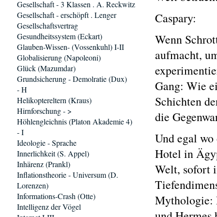
Gesellschaft - 3 Klassen . A. Reckwitz
Gesellschaft - erschöpft . Lenger
Caspary:
Gesellschaftsvertrag
Gesundheitssystem (Eckart)
Wenn Schrott
Glauben-Wissen- (Vossenkuhl) I-II
aufmacht, um
Globalisierung (Napoleoni)
experimentier
Glück (Mazumdar)
Grundsicherung - Demolratie (Dux)
Gang: Wie ei
- H
Schichten de
Helikoptereltern (Kraus)
Hirnforschung - >
die Gegenwa
Höhlengleichnis (Platon Akademie 4)
- I
Und egal wo e
Ideologie - Sprache
Hotel in Ägy
Innerlichkeit (S. Appel)
Inhärenz (Prankl)
Welt, sofort 
Inflationstheorie - Universum (D.
Tiefendimens
Lorenzen)
Informations-Crash (Otte)
Mythologie: 
Intelligenz der Vögel
und Hermes b