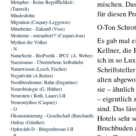
Metapher - Reine Begrifflichkeit :
mischen. Das
(Taureck)
für diesen P
Mindestlohn
Migration (Caspary-Leggewie)
O-Ton Schrot
Mitarbeiter - Zukunft (Voss)
Moderme - entzaubert?! (Caspari-Joas)
Es gab mal e
Mythen der Völker
Kellner, die 
- N
NaturSeele - BioPoetik - IPCC (A. Weber)
ich in so Lu
Narzissmus - Übertriebene Selbstliebe
Schriftstelle
Naturwissen (Lesch, Fischer)
Negativität (A.Retzer)
alten abgewo
Neoliberalismus: Bahn (Engartner)
sie – ähnlic
Neurobiologie (G. Hüther)
Neuronen ( Roth, Lauer) I-II
– eigentlich
Neuromythos (Caspary)
sind. Das läs
- O
Ökonomisierung - Gesellschaft (Burchardt)
Hotels sehr s
Onfray (Günther)
Bruchbuden a
Opferclub-D - Bürgerdressur I-II
- P