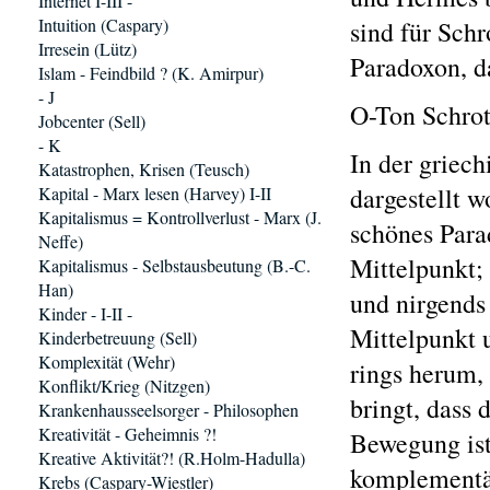
Internet I-III -
Intuition (Caspary)
sind für Schr
Irresein (Lütz)
Paradoxon, da
Islam - Feindbild ? (K. Amirpur)
- J
O-Ton Schrot
Jobcenter (Sell)
- K
In der griec
Katastrophen, Krisen (Teusch)
dargestellt 
Kapital - Marx lesen (Harvey) I-II
Kapitalismus = Kontrollverlust - Marx (J.
schönes Para
Neffe)
Mittelpunkt; 
Kapitalismus - Selbstausbeutung (B.-C.
Han)
und nirgends 
Kinder - I-II -
Mittelpunkt 
Kinderbetreuung (Sell)
Komplexität (Wehr)
rings herum,
Konflikt/Krieg (Nitzgen)
bringt, dass 
Krankenhausseelsorger - Philosophen
Kreativität - Geheimnis ?!
Bewegung ist
Kreative Aktivität?! (R.Holm-Hadulla)
komplementär 
Krebs (Caspary-Wiestler)