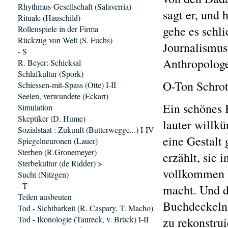
Rhythmus-Gesellschaft (Salaverria)
sagt er, und 
Rituale (Hauschild)
gehe es schl
Rollenspiele in der Firma
Rückzug von Welt (S. Fuchs)
Journalismus,
- S
Anthropolog
R. Beyer: Schicksal
Schlafkultur (Spork)
O-Ton Schrot
Schiessen-mit-Spass (Otte) I-II
Seelen, verwundete (Eckart)
Ein schönes 
Simulation
Skeptiker (D. Hume)
lauter willk
Sozialstaat : Zukunft (Butterwegge...) I-IV
eine Gestalt 
Spiegelneuronen (Lauer)
Sterben (R.Gronemeyer)
erzählt, sie 
Sterbekultur (de Ridder) >
vollkommen k
Sucht (Nitzgen)
- T
macht. Und di
Teilen ausbeuten
Buchdeckeln 
Tod - Sichtbarkeit (R. Caspary, T. Macho)
Tod - Ikonologie (Taureck, v. Brück) I-II
zu rekonstrui