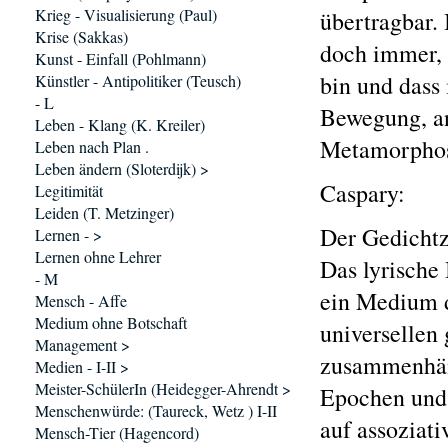
Krieg - Visualisierung (Paul)
übertragbar.
Krise (Sakkas)
doch immer, d
Kunst - Einfall (Pohlmann)
bin und dass
Künstler - Antipolitiker (Teusch)
- L
Bewegung, an
Leben - Klang (K. Kreiler)
Metamorpho
Leben nach Plan .
Leben ändern (Sloterdijk) >
Caspary:
Legitimität
Leiden (T. Metzinger)
Der Gedichtz
Lernen - >
Lernen ohne Lehrer
Das lyrische 
- M
ein Medium d
Mensch - Affe
Medium ohne Botschaft
universellen
Management >
zusammenhäng
Medien - I-II >
Meister-SchülerIn (Heidegger-Ahrendt >
Epochen und 
Menschenwürde: (Taureck, Wetz ) I-II
auf assoziat
Mensch-Tier (Hagencord)