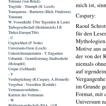
Toleranz (von Brück)
mich ist, sin
Tragödie - Triumph (H. Lesch)
Transparenz - Barrieren (Illich, Findeisen)
Caspary:
Traumata
W. Vossenkuhl: Über Tugenden & Laster
Raoul Schrott
Turbogesellschaft (Heidenreich) I-II
für den Leser
Türkei-Europa(Tibi)
- U
Mythologien,
Ungleichheit (P. Nolte)
Motive aus a
Universum-Ozon (Lesch)
Unterrichtsmaterialien - T. Engartner
der von der K
Urbanität - Gentrifizierung-Stadtverkehr
niemals ohne
(Holzapfel)
Utopie (Gebhardt)
auf irgendein
- V
Vergangenhei
Verdinglichung (R.Caspary, A.Honneth)
Vergeben - Verzeihen (Kodalle)
im Grunde g
Vertrauensverhältnis -
Format, mit 
Karriere des Vertrauens
- W
Universum na
Wahlverwandtschaft (PA4...) I-II