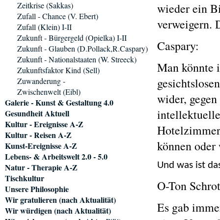
Zeitkrise (Sakkas)
wieder ein Bi
Zufall - Chance (V. Ebert)
verweigern. D
Zufall (Klein) I-II
Zukunft - Bürgergeld (Opielka) I-II
Caspary:
Zukunft - Glauben (D.Pollack,R.Caspary)
Zukunft - Nationalstaaten (W. Streeck)
Man könnte i
Zukunftsfaktor Kind (Sell)
gesichtslosen
Zuwanderung -
Zwischenwelt (Eibl)
wider, gegen
Galerie - Kunst & Gestaltung 4.0
intellektuell
Gesundheit Aktuell
Kultur - Ereignisse A-Z
Hotelzimmer 
Kultur - Reisen A-Z
können oder 
Kunst-Ereignisse A-Z
Lebens- & Arbeitswelt 2.0 - 5.0
Und was ist da
Natur - Therapie A-Z
Tischkultur
O-Ton Schrot
Unsere Philosophie
Wir gratulieren (nach Aktualität)
Es gab immer
Wir würdigen (nach Aktualität)