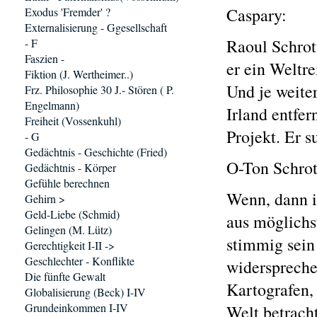
Caspary:
Exodus 'Fremder' ?
Externalisierung - Ggesellschaft
Raoul Schrott
- F
Faszien -
er ein Weltr
Fiktion (J. Wertheimer..)
Und je weite
Frz. Philosophie 30 J.- Stören ( P.
Engelmann)
Irland entfer
Freiheit (Vossenkuhl)
Projekt. Er s
- G
Gedächtnis - Geschichte (Fried)
O-Ton Schrot
Gedächtnis - Körper
Gefühle berechnen
Wenn, dann is
Gehirn >
Geld-Liebe (Schmid)
aus möglichst
Gelingen (M. Lütz)
stimmig sein
Gerechtigkeit I-II ->
Geschlechter - Konflikte
widerspreche
Die fünfte Gewalt
Kartografen, 
Globalisierung (Beck) I-IV
Grundeinkommen I-IV
Welt betracht