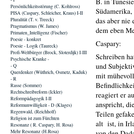
B. in Tunesie
Persönlichkeitsstörung (C. Kohlross)
Südamerika, 
PISA (Caspary, Schleicher, Kraus) I-II
das aber nie 
Pluralität (T. v. Treeck)
Pragmatismus (W. James)
dem eben Men
Primaten_Intelligenz (Fischer)
Poesie - konkret
Caspary:
Poesie - Logik (Taureck)
Profi-Weltbürger (Brock, Sloterdijk) I-III
Schreiben ha
Psychische Kranke -
und Subjektiv
- Q
Querdenker (Wüthrich, Osmetz, Kaduk)
mit mühevoll
- R
Befindlichkei
Rasse (Sommer)
Rechtschreibreform (Ickler)
reagiert er a
Reformpädagogik I-II
anspricht, d
Reformunwilligkeit - D (Klages)
Regenwald, (Reichholf)
Teilen gefake
Religion ist zum Fürchten
alt ist, in I
Resonanz ( R. Caspary, H. Rosa)
Mehr Resonanz (H.Rosa)
von den Dadai