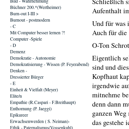
Schließlich s
Bild - Wahrnehmung
Büchner 200.*(Wertheimer)
Aufenthalt i
Burn-out I-III >
Burnout - postmodern
Und für was i
- C
Auch für die 
Mit Computer besser lernen ?!
Computer -Spiele
O-Ton Schrot
- D
Demenz
Eigentlich s
Demokratie - Autonomie
Demokratisierung - Wissen (P. Feyerabend)
sind und die
Denken -
Kopfhaut kap
Dressierter Bürger
- E
irgendwie auf
Einheit & Vielfalt (Meyer)
mitnehme bei
Elite/n
Empathie (R.Caspari - F.Breithaupt)
denn dann mu
Enthornung (P. Jaeggi)
ganzen Weg m
Epikureer
das gestehe i
Erwachsenwerden ( S. Neiman)-
Ethik - Paternalismus(Vossenkuhl)