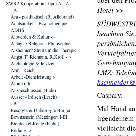
über den Pro
SWR2 Kooperation Topoi A - Z
Hotel
>>
- A
Ära - postfaktisch (R. Allebrand)
SÜDWESTR
Achtsamkeit - Psychotherapie
ADHS
beachten Sie
Altwerden & Kultur ->
persönlichen
Alltags-/ Religions-Philosophie
Alzheimer? Streit um die Therapie
Vervielfälti
Angst (F. Riemann, R.Krol) - >
Genehmigung 
Archäologie & Jetztzeit
Arm - Reich
LMZ: Telefon
Arbeit -Diensleistung >
hschneider@
Atomkraft
Ausgeschlossen (Bude)
Caspary:
Ausser - Irdisch (Lesch)
- B
Mal Hand auf
Besorgte & Unbesorgte Bürger
irgendeinem 
Bewusstsein (Metzinger) I-III
Bierdeckel-Rente (Kühn)
vielleicht d
Bildung ->