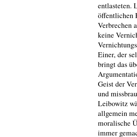
entlasteten. 
öffentlichen 
Verbrechen a
keine Vernich
Vernichtungsl
Einer, der se
bringt das üb
Argumentation
Geist der Ver
und missbrauc
Leibowitz wäh
allgemein me
moralische Ü
immer gemach