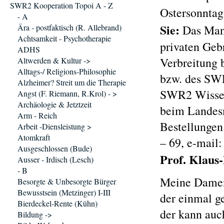
SWR2 Kooperation Topoi A - Z
Ostersonntag
- A
Sie:
Ära - postfaktisch (R. Allebrand)
Das Manu
Achtsamkeit - Psychotherapie
privaten Geb
ADHS
Verbreitung 
Altwerden & Kultur ->
Alltags-/ Religions-Philosophie
bzw. des SWR
Alzheimer? Streit um die Therapie
SWR2 Wissen/
Angst (F. Riemann, R.Krol) - >
Archäologie & Jetztzeit
beim Landes
Arm - Reich
Bestellungen
Arbeit -Diensleistung >
Atomkraft
– 69, e-mail
Ausgeschlossen (Bude)
Prof. Klaus
Ausser - Irdisch (Lesch)
- B
Meine Damen 
Besorgte & Unbesorgte Bürger
Bewusstsein (Metzinger) I-III
der einmal g
Bierdeckel-Rente (Kühn)
der kann auch
Bildung ->