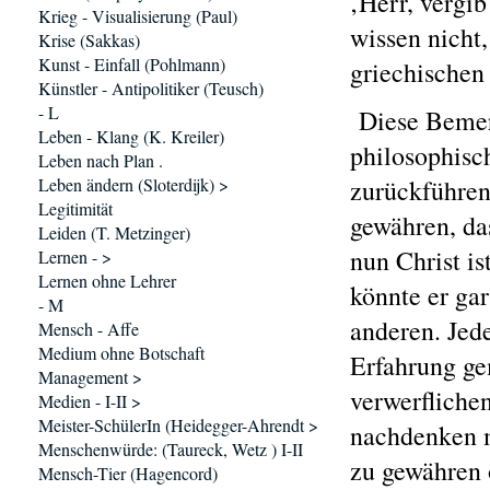
‚Herr, vergib
Krieg - Visualisierung (Paul)
wissen nicht,
Krise (Sakkas)
Kunst - Einfall (Pohlmann)
griechischen
Künstler - Antipolitiker (Teusch)
- L
Diese Bemerk
Leben - Klang (K. Kreiler)
philosophisc
Leben nach Plan .
Leben ändern (Sloterdijk) >
zurückführen
Legitimität
gewähren, da
Leiden (T. Metzinger)
nun Christ is
Lernen - >
Lernen ohne Lehrer
könnte er gar
- M
anderen. Jed
Mensch - Affe
Medium ohne Botschaft
Erfahrung ge
Management >
verwerfliche
Medien - I-II >
Meister-SchülerIn (Heidegger-Ahrendt >
nachdenken m
Menschenwürde: (Taureck, Wetz ) I-II
zu gewähren 
Mensch-Tier (Hagencord)