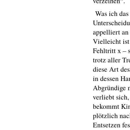
verzeihen“.
Was ich das 
Unterscheidu
appelliert an
Vielleicht is
Fehltritt x –
trotz aller 
diese Art de
in dessen Ha
Abgründige m
verliebt sich
bekommt Kind
plötzlich na
Entsetzen fe