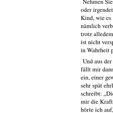
Nehmen Sie d
oder irgende
Kind, wie es 
nämlich verbo
trotz allede
ist nicht ver
in Wahrheit p
Und aus der 
fällt mir dan
ein, einer ge
sehr spät ehr
schreibt: „D
mir die Kraf
hörte ich auf