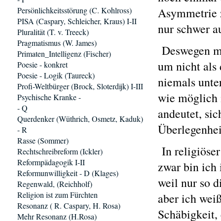
Persönlichkeitsstörung (C. Kohlross)
Asymmetrie 
PISA (Caspary, Schleicher, Kraus) I-II
nur schwer a
Pluralität (T. v. Treeck)
Pragmatismus (W. James)
Deswegen mus
Primaten_Intelligenz (Fischer)
um nicht als
Poesie - konkret
Poesie - Logik (Taureck)
niemals unte
Profi-Weltbürger (Brock, Sloterdijk) I-III
wie möglich 
Psychische Kranke -
- Q
andeutet, si
Querdenker (Wüthrich, Osmetz, Kaduk)
Überlegenhei
- R
Rasse (Sommer)
In religiöse
Rechtschreibreform (Ickler)
Reformpädagogik I-II
zwar bin ich 
Reformunwilligkeit - D (Klages)
weil nur so d
Regenwald, (Reichholf)
Religion ist zum Fürchten
aber ich weiß
Resonanz ( R. Caspary, H. Rosa)
Schäbigkeit,
Mehr Resonanz (H.Rosa)