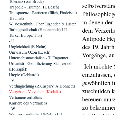
Toleranz (von Brück)
selbstverstä
Tragödie - Triumph (H. Lesch)
Transparenz - Barrieren (Illich, Findeisen)
Philosophiege
Traumata
in denen der
W. Vossenkuhl: Über Tugenden & Laster
dem Verzeihe
Turbogesellschaft (Heidenreich) I-II
Türkei-Europa(Tibi)
Antipode Heg
- U
des 19. Jahrh
Ungleichheit (P. Nolte)
Universum-Ozon (Lesch)
Vorgänge, au
Unterrichtsmaterialien - T. Engartner
Urbanität - Gentrifizierung-Stadtverkehr
Ich möchte S
(Holzapfel)
einzulassen,
Utopie (Gebhardt)
- V
gewöhnlich i
Verdinglichung (R.Caspary, A.Honneth)
zuschulden k
Vergeben - Verzeihen (Kodalle)
Vertrauensverhältnis -
bereuen muss
Karriere des Vertrauens
zu bekommen.
- W
Wahlverwandtschaft (PA4...) I-II