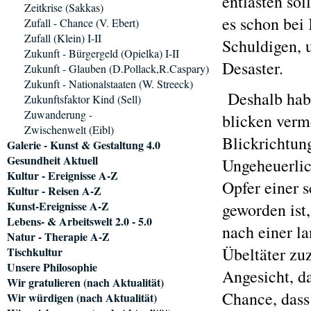
entlasten so
Zeitkrise (Sakkas)
es schon bei
Zufall - Chance (V. Ebert)
Zufall (Klein) I-II
Schuldigen, u
Zukunft - Bürgergeld (Opielka) I-II
Desaster.
Zukunft - Glauben (D.Pollack,R.Caspary)
Zukunft - Nationalstaaten (W. Streeck)
Deshalb habe
Zukunftsfaktor Kind (Sell)
Zuwanderung -
blicken verm
Zwischenwelt (Eibl)
Blickrichtung
Galerie - Kunst & Gestaltung 4.0
Gesundheit Aktuell
Ungeheuerlic
Kultur - Ereignisse A-Z
Opfer einer 
Kultur - Reisen A-Z
Kunst-Ereignisse A-Z
geworden ist,
Lebens- & Arbeitswelt 2.0 - 5.0
nach einer la
Natur - Therapie A-Z
Übeltäter zu
Tischkultur
Unsere Philosophie
Angesicht, da
Wir gratulieren (nach Aktualität)
Chance, dass 
Wir würdigen (nach Aktualität)