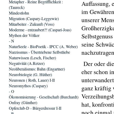
Metapher - Reine Begrifflichkeit :
Auffassung, 
(Taureck)
im Gewähren 
Mindestlohn
Migration (Caspary-Leggewie)
unserer Mens
Mitarbeiter - Zukunft (Voss)
Großherzigke
Moderme - entzaubert?! (Caspari-Joas)
Selbstgenuss
Mythen der Völker
- N
seine Schwäc
NaturSeele - BioPoetik - IPCC (A. Weber)
nachzutragen
Narzissmus - Übertriebene Selbstliebe
Naturwissen (Lesch, Fischer)
Der oder die
Negativität (A.Retzer)
Neoliberalismus: Bahn (Engartner)
eher schon i
Neurobiologie (G. Hüther)
unterwandert
Neuronen ( Roth, Lauer) I-II
Neuromythos (Caspary)
ganz kräftig 
- O
Verzeihungsb
Ökonomisierung - Gesellschaft (Burchardt)
Onfray (Günther)
hat, konfront
Opferclub-D - Bürgerdressur I-II
noch einmal 
- P