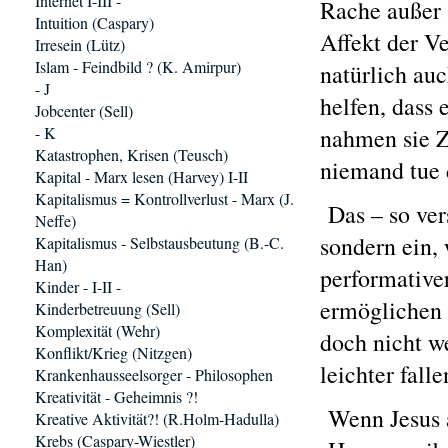
Internet I-III -
Rache außer 
Intuition (Caspary)
Affekt der V
Irresein (Lütz)
Islam - Feindbild ? (K. Amirpur)
natürlich au
- J
helfen, dass 
Jobcenter (Sell)
- K
nahmen sie Z
Katastrophen, Krisen (Teusch)
niemand tue 
Kapital - Marx lesen (Harvey) I-II
Kapitalismus = Kontrollverlust - Marx (J.
Das – so ver
Neffe)
sondern ein, 
Kapitalismus - Selbstausbeutung (B.-C.
Han)
performativer
Kinder - I-II -
ermöglichen 
Kinderbetreuung (Sell)
Komplexität (Wehr)
doch nicht w
Konflikt/Krieg (Nitzgen)
leichter fall
Krankenhausseelsorger - Philosophen
Kreativität - Geheimnis ?!
Wenn Jesus a
Kreative Aktivität?! (R.Holm-Hadulla)
Krebs (Caspary-Wiestler)