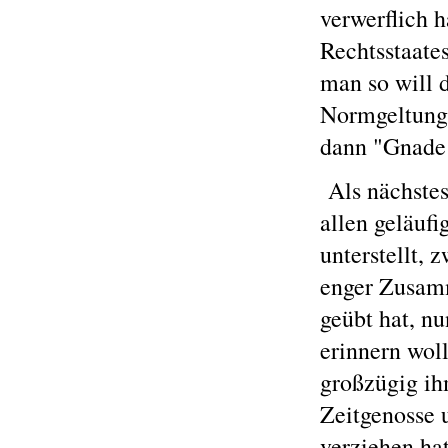
verwerflich h
Rechtsstaate
man so will d
Normgeltung 
dann "Gnade 
Als nächstes
allen geläufi
unterstellt,
enger Zusamm
geübt hat, n
erinnern woll
großzügig ih
Zeitgenosse 
verziehen ha