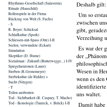
Rhythmus-Gesellschaft (Salaverria)
Deshalb gilt:
Rituale (Hauschild)
Rollenspiele in der Firma
Um so erstaun
Rückzug von Welt (S. Fuchs)
zwischen uns
- S
gibt, gerade
R. Beyer: Schicksal
Schlafkultur (Spork)
Verzeihung u
Schiessen-mit-Spass (Otte) I-II
Seelen, verwundete (Eckart)
Es war der g
Simulation
der „Phänome
Skeptiker (D. Hume)
Sozialstaat : Zukunft (Butterwegge...) I-IV
philosophisch
Spiegelneuronen (Lauer)
Wesen in Heu
Sterben (R.Gronemeyer)
Sterbekultur (de Ridder) >
wenn es den 
Sucht (Nitzgen)
identifiziert
- T
Teilen ausbeuten
uns waltet.
Tod - Sichtbarkeit (R. Caspary, T. Macho)
Tod - Ikonologie (Taureck, v. Brück) I-II
Damit habe i