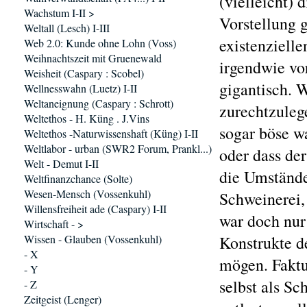
(vielleicht) 
Wachstum I-II >
Vorstellung g
Weltall (Lesch) I-III
existenziell
Web 2.0: Kunde ohne Lohn (Voss)
Weihnachtszeit mit Gruenewald
irgendwie vor
Weisheit (Caspary : Scobel)
gigantisch. 
Wellnesswahn (Luetz) I-II
Weltaneignung (Caspary : Schrott)
zurechtzulege
Weltethos - H. Küng . J.Vins
sogar böse w
Weltethos -Naturwissenshaft (Küng) I-II
Weltlabor - urban (SWR2 Forum, Prankl...)
oder dass der
Welt - Demut I-II
die Umstände
Weltfinanzchance (Solte)
Wesen-Mensch (Vossenkuhl)
Schweinerei,
Willensfreiheit ade (Caspary) I-II
war doch nur
Wirtschaft - >
Wissen - Glauben (Vossenkuhl)
Konstrukte d
- X
mögen. Faktu
- Y
selbst als Sc
- Z
Zeitgeist (Lenger)