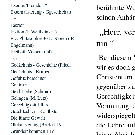
Exodus 'Fremder' ?
berühmte Wor
Externalisierung - Ggesellschaft
seinen Anhän
- F
Faszien -
„Herr, ver
Fiktion (J. Wertheimer..)
Frz. Philosophie 30 J.- Stören ( P.
tun.“
Engelmann)
Freiheit (Vossenkuhl)
Bei diesem W
- G
Gedächtnis - Geschichte (Fried)
wir es doch 
Gedächtnis - Körper
Christentum 
Gefühle berechnen
Gehirn >
gegenüber zu 
Geld-Liebe (Schmid)
Gerechtigkeit
Gelingen (M. Lütz)
Vermutung, d
Gerechtigkeit I-II ->
Geschlechter - Konflikte
widerspiegelt
Die fünfte Gewalt
die Lehre auf
Globalisierung (Beck) I-IV
Grundeinkommen I-IV
böser Absicht