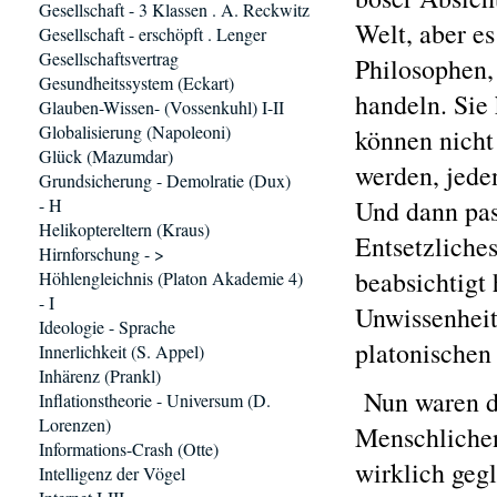
Gesellschaft - 3 Klassen . A. Reckwitz
Welt, aber e
Gesellschaft - erschöpft . Lenger
Gesellschaftsvertrag
Philosophen,
Gesundheitssystem (Eckart)
handeln. Sie
Glauben-Wissen- (Vossenkuhl) I-II
Globalisierung (Napoleoni)
können nicht
Glück (Mazumdar)
werden, jeden
Grundsicherung - Demolratie (Dux)
- H
Und dann pas
Helikoptereltern (Kraus)
Entsetzliche
Hirnforschung - >
beabsichtigt 
Höhlengleichnis (Platon Akademie 4)
- I
Unwissenheit
Ideologie - Sprache
platonischen
Innerlichkeit (S. Appel)
Inhärenz (Prankl)
Nun waren do
Inflationstheorie - Universum (D.
Lorenzen)
Menschlichen
Informations-Crash (Otte)
wirklich gegl
Intelligenz der Vögel