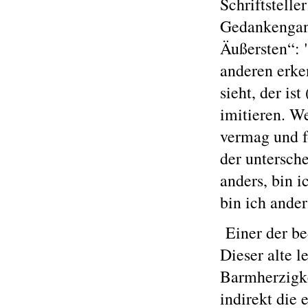
Schriftstelle
Gedankengang
Äußersten“: 
anderen erke
sieht, der is
imitieren. W
vermag und f
der untersche
anders, bin i
bin ich anders
Einer der be
Dieser alte l
Barmherzigke
indirekt die