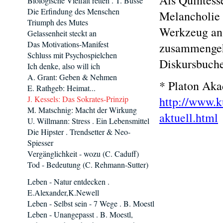
Als Quintess
Biologische Vielfalt retten . T. Busse
Die Erfindung des Menschen
Melancholie 
Triumph des Mutes
Werkzeug an.
Gelassenheit steckt an
Das Motivations-Manifest
zusammengeha
Schluss mit Psychospielchen
Diskursbuche
Ich denke, also will ich
A. Grant: Geben & Nehmen
* Platon Aka
E. Rathgeb: Heimat...
J. Kessels: Das Sokrates-Prinzip
http://www.k
M. Matschnig: Macht der Wirkung
aktuell.html
U. Willmann: Stress . Ein Lebensmittel
Die Hipster . Trendsetter & Neo-
Spiesser
Vergänglichkeit - wozu (C. Caduff)
Tod - Bedeutung (C. Rehmann-Sutter)
Leben - Natur entdecken .
E.Alexander,K.Newell
Leben - Selbst sein - 7 Wege . B. Moestl
Leben - Unangepasst . B. Moestl,