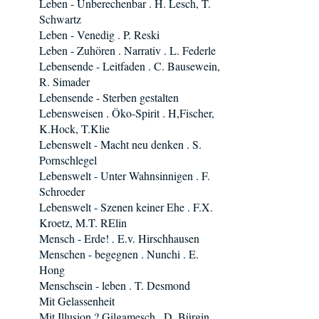
Leben - Unberechenbar . H. Lesch, T.
Schwartz
Leben - Venedig . P. Reski
Leben - Zuhören . Narrativ . L. Federle
Lebensende - Leitfaden . C. Bausewein,
R. Simader
Lebensende - Sterben gestalten
Lebensweisen . Öko-Spirit . H,Fischer,
K.Hock, T.Klie
Lebenswelt - Macht neu denken . S.
Pornschlegel
Lebenswelt - Unter Wahnsinnigen . F.
Schroeder
Lebenswelt - Szenen keiner Ehe . F.X.
Kroetz, M.T. RElin
Mensch - Erde! . E.v. Hirschhausen
Menschen - begegnen . Nunchi . E.
Hong
Menschsein - leben . T. Desmond
Mit Gelassenheit
Mit Illusion ? Gilgamesch . D. Bürgin