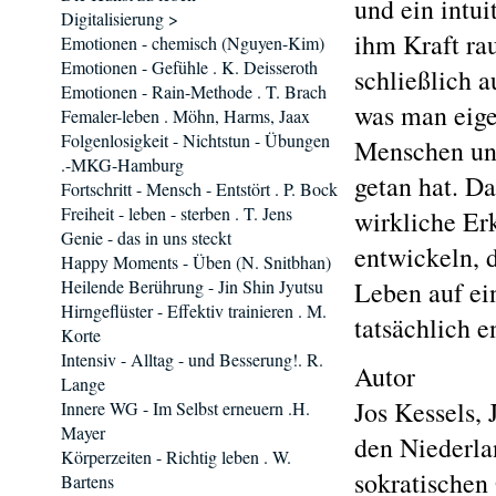
und ein intui
Digitalisierung >
ihm Kraft rau
Emotionen - chemisch (Nguyen-Kim)
Emotionen - Gefühle . K. Deisseroth
schließlich 
Emotionen - Rain-Methode . T. Brach
was man eigen
Femaler-leben . Möhn, Harms, Jaax
Folgenlosigkeit - Nichtstun - Übungen
Menschen und
.-MKG-Hamburg
getan hat. Da
Fortschritt - Mensch - Entstört . P. Bock
Freiheit - leben - sterben . T. Jens
wirkliche Er
Genie - das in uns steckt
entwickeln, d
Happy Moments - Üben (N. Snitbhan)
Heilende Berührung - Jin Shin Jyutsu
Leben auf ei
Hirngeflüster - Effektiv trainieren . M.
tatsächlich e
Korte
Intensiv - Alltag - und Besserung!. R.
Autor
Lange
Jos Kessels,
Innere WG - Im Selbst erneuern .H.
Mayer
den Niederla
Körperzeiten - Richtig leben . W.
sokratischen
Bartens