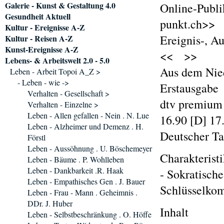
Galerie - Kunst & Gestaltung 4.0
Online-Publi
Gesundheit Aktuell
punkt.ch>>
Kultur - Ereignisse A-Z
Ereignis-, A
Kultur - Reisen A-Z
Kunst-Ereignisse A-Z
<< >>
Lebens- & Arbeitswelt 2.0 - 5.0
Aus dem Nied
Leben - Arbeit Topoi A_Z >
- Leben - wie ->
Erstausgabe
Verhalten - Gesellschaft >
dtv premium 
Verhalten - Einzelne >
Leben - Allen gefallen - Nein . N. Lue
16.90 [D] 17
Leben - Alzheimer und Demenz . H.
Deutscher T
Förstl
Leben - Aussöhnung . U. Böschemeyer
Charakterist
Leben - Bäume . P. Wohlleben
Leben - Dankbarkeit .R. Haak
- Sokratisch
Leben - Empathisches Gen . J. Bauer
Schlüsselko
Leben - Frau - Mann . Geheimnis .
DDr. J. Huber
Inhalt
Leben - Selbstbeschränkung . O. Höffe