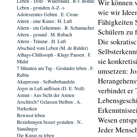
Leben - Trotz - Widerstand . R.v. Rönne
Wir können v
Leben - gestalten A-Z ->
wie wir Idee
Adoleszentes Gehirn . E. Crone
Fähigkeiten 
Altern - eine Kunst : H. Luft
Altern - ein Geheimnis . B. Schumacher
Schülern zu f
Altern - gesund . M. Rubach
Die sokratis
Altern - Träume . H. Luft
Abschied vom Leben (M. de Ridder)
Selbsterkenn
Alltags-Chillosoph - Kluge Pausen . F.
sie konkretis
Midal
7 Minuten am Tag - Gesünder leben . F.
umsetzen: Jos
Rubin
Herangehensw
Akupressur - Selbstbehandeln
Ärger in Luft auflösen (D. E. Noll)
verbindet er 
Armut - Aus Sicht der Armen
Lebensgeschi
Arschloch? Gelassen bleiben . A.
Niekerken
Erkenntnisre
Bewusst leben
Wesen entsp
Beziehungen besser gestalten . N..
Jeder Mensch
Staudinger
Die Kunst zu leben