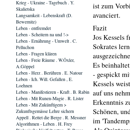
Krieg - Ukraine - Tagebuch . Y.
ist zum Vorbi
Skalietska
avanciert.
Langsamkeit - Lebenskraft (D.
Bewernitz)
Fazit
Leben - entfremdet
Leben - Scheitern na und !->
Jos Kessels 
Leben - Ernährung - Umwelt . C.
Sokrates lern
Pelluchon
Leben - Fragen klären
ausgezeichnet
Leben - Freie Räume . W.Öxler,
Es beinhalte
A.Göppel
Leben - Herz . Berühren . E. Natour
- gespickt m
Leben - Ich. Will. Gefallen , E.
Kessels weis
Loehnen
auf uns nehm
Leben - Manifestieren - Kraft . B. Rabin
Leben - Mit Runen-Magie . R. Lister
Erkenntnis z
Leben - Mit Zukünftigem >
Schönen, und
Zukunftsgemässe Lehre sichern
Appell . Rettet die Berge . R. Messner
im 'Tandempr
Algorithmen - Leben . H. Frey