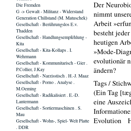
Der Neurobio
Die Fremden
G -> Gewalt - Militanz - Widerstand
nimmt unsere
Generation Chillstand (M. Matuschek)
Arbeit »erfu
Gesellschaft - Berührungslos E.v.
Thadden
besteht jeder
Gesellschaft - Handlungsempfehlung -
heutigen Arbe
Kita
Gesellschaft - Kita-Kollaps . I.
»Mode-Diagno
Wehrmann
evolutionär 
Gesellschaft - Kommunitarisch - Gier .
ändern?
P.Collier, J.Kay
Gesellschaft - Narzisstisch . H.-J. Maaz
Tags / Stich
Gesellschaft - Porno . Analyse .
M.Oeming
(Ein Tag [tæg
Gesellschaft - Radikalisiert . E.-D.
eine Auszeic
Lantermann
Gesellschaft - Sortiermaschinen . S.
Informatione
Mau
Evolution 
Gesellschaft - Wohn-, Spiel- Welt Platte
. DDR