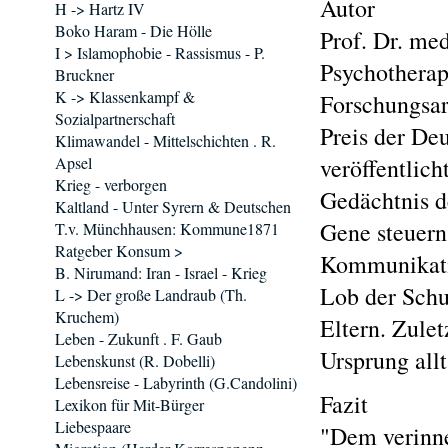
Autor
H -> Hartz IV
Boko Haram - Die Hölle
Prof. Dr. me
I > Islamophobie - Rassismus - P.
Psychotherape
Bruckner
K -> Klassenkampf &
Forschungsar
Sozialpartnerschaft
Preis der Deu
Klimawandel - Mittelschichten . R.
Apsel
veröffentlic
Krieg - verborgen
Gedächtnis d
Kaltland - Unter Syrern & Deutschen
Gene steuern,
T.v. Münchhausen: Kommune1871
Ratgeber Konsum >
Kommunikati
B. Nirumand: Iran - Israel - Krieg
Lob der Schu
L -> Der große Landraub (Th.
Kruchem)
Eltern. Zule
Leben - Zukunft . F. Gaub
Ursprung all
Lebenskunst (R. Dobelli)
Lebensreise - Labyrinth (G.Candolini)
Fazit
Lexikon für Mit-Bürger
Liebespaare
"Dem verinner