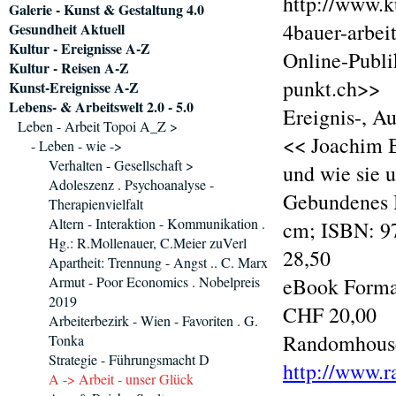
http://www.k
Galerie - Kunst & Gestaltung 4.0
4bauer-arbei
Gesundheit Aktuell
Kultur - Ereignisse A-Z
Online-Publi
Kultur - Reisen A-Z
punkt.ch>>
Kunst-Ereignisse A-Z
Lebens- & Arbeitswelt 2.0 - 5.0
Ereignis-, A
Leben - Arbeit Topoi A_Z >
<< Joachim B
- Leben - wie ->
Verhalten - Gesellschaft >
und wie sie 
Adoleszenz . Psychoanalyse -
Gebundenes B
Therapienvielfalt
Altern - Interaktion - Kommunikation .
cm; ISBN: 97
Hg.: R.Mollenauer, C.Meier zuVerl
28,50
Apartheit: Trennung - Angst .. C. Marx
Armut - Poor Economics . Nobelpreis
eBook Format
2019
CHF 20,00
Arbeiterbezirk - Wien - Favoriten . G.
Randomhouse
Tonka
Strategie - Führungsmacht D
http://www.r
A -> Arbeit - unser Glück