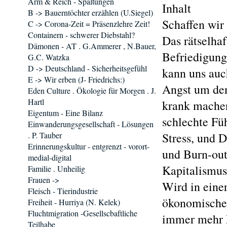
Arm & Reich - Spaltungen
Inhalt
B -> Bauerntöchter erzählen (U.Siegel)
Schaffen wir 
C -> Corona-Zeit = Präsenzlehre Zeit!
Containern - schwerer Diebstahl?
Das rätselhaf
Dämonen - AT . G.Ammerer , N.Bauer,
Befriedigung
G.C. Watzka
D -> Deutschland - Sicherheitsgefühl
kann uns auch
E -> Wir erben (J- Friedrichs:)
Angst um den
Eden Culture . Ökologie für Morgen . J.
Hartl
krank machen
Eigentum - Eine Bilanz
schlechte Fü
Einwanderungsgesellschaft - Lösungen
. P. Tauber
Stress, und 
Erinnerungskultur - entgrenzt - vorort-
und Burn-out
medial-digital
Kapitalismus
Familie . Unheilig
Frauen ->
Wird in eine
Fleisch - Tierindustrie
ökonomische
Freiheit - Hurriya (N. Kelek)
Fluchtmigration -Gesellscbaftliche
immer mehr 
Teilhabe