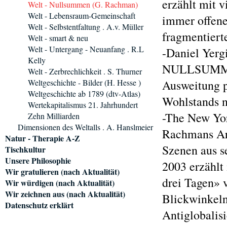
erzählt mit v
Welt - Nullsummen (G. Rachman)
Welt - Lebensraum-Gemeinschaft
immer offener
Welt - Selbstentfaltung . A.v. Müller
fragmentiert
Welt - smart & neu
Welt - Untergang - Neuanfang . R.L
-Daniel Yerg
Kelly
NULLSUMMENW
Welt - Zerbrechlichkeit . S. Thurner
Weltgeschichte - Bilder (H. Hesse )
Ausweitung p
Weltgeschichte ab 1789 (dtv-Atlas)
Wohlstands 
Wertekapitalismus 21. Jahrhundert
-The New Yo
Zehn Milliarden
Dimensionen des Weltalls . A. Hanslmeier
Rachmans Arg
Natur - Therapie A-Z
Szenen aus s
Tischkultur
Unsere Philosophie
2003 erzählt
Wir gratulieren (nach Aktualität)
drei Tagen» 
Wir würdigen (nach Aktualität)
Wir zeichnen aus (nach Aktualität)
Blickwinkeln
Datenschutz erklärt
Antiglobalis