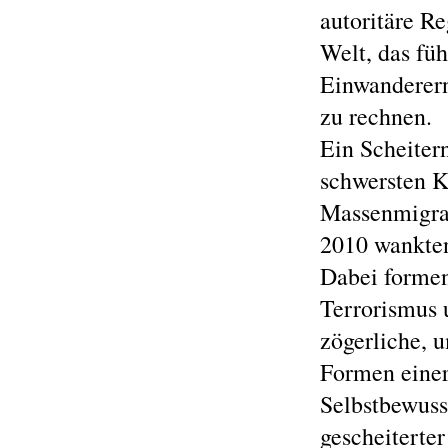
autoritäre R
Welt, das füh
Einwanderern
zu rechnen.
Ein Scheiter
schwersten K
Massenmigrat
2010 wankten
Dabei formen
Terrorismus 
zögerliche, 
Formen einer
Selbstbewuss
gescheiterter