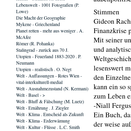
Lebenswelt - 1001 Fotografien (P.
Stimmen
Lowe)
Die Macht der Geographie
Gideon Rachm
Mykene - Griechenland
Finanzkrise 
Planet retten - mehr aus weniger . A.
McAfee
Mit seiner 
Römer (R. Pohanka)
und analytis
Stalingrad - zurück aus 70 J.
Utopien - Feuerland 1883-2020 . P.
Weltgeschich
Neumann
lesenswert m
Utopien - realistisch . O. Negt
Welt - Auffassungen - Rotes Wien -
den Einzelne
vital-interkulturell-medial
kann ein so 
Welt - Ausnahmezustand (N. Kermani)
zum Leben e
Welt - Basel - >
Welt - Bluff & Fälschung (M. Luetz)
-Niall Fergu
Welt - Ernährung . J. Ziegler
Ein Buch, da
Welt - Klima . Entscheid als Zukunft
Welt - Klima - Erderwämung
der weise au
Welt - Kultur - Flüsse . L.C. Smith