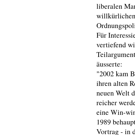
liberalen Mar
willkürliche
Ordnungspoli
Für Interessi
vertiefend wi
Teilargument
äusserte:
"2002 kam Bi
ihren alten 
neuen Welt d
reicher werd
eine Win-wi
1989 behaupt
Vortrag - in