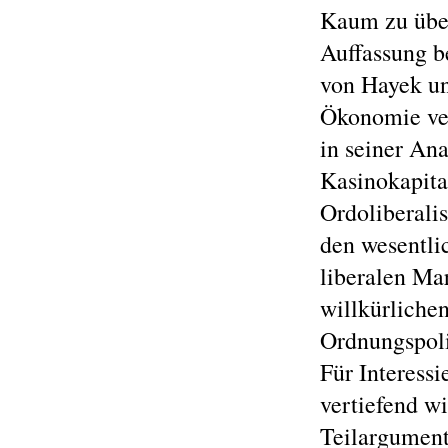
Kaum zu übers
Auffassung b
von Hayek un
Ökonomie vert
in seiner An
Kasinokapit
Ordoliberali
den wesentli
liberalen Mar
willkürliche
Ordnungspoli
Für Interessi
vertiefend wi
Teilargument