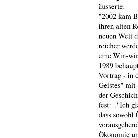
äusserte:
"2002 kam Bi
ihren alten 
neuen Welt d
reicher werd
eine Win-wi
1989 behaupt
Vortrag - in
Geistes" mit
der Geschich
fest: .."Ich 
dass sowohl 
vorausgehend
Ökonomie unwe