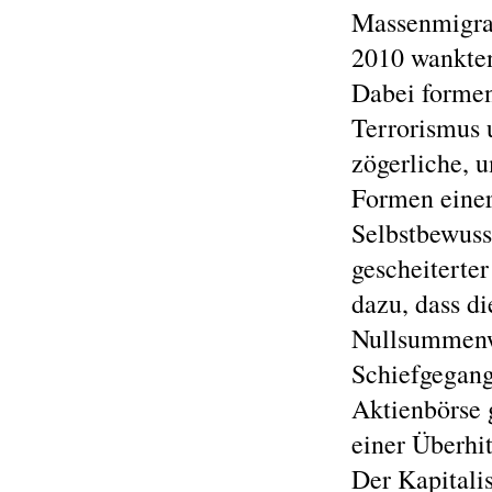
Massenmigrat
2010 wankten
Dabei formen
Terrorismus 
zögerliche, 
Formen einer
Selbstbewuss
gescheiterter
dazu, dass d
Nullsummenw
Schiefgegange
Aktienbörse 
einer Überhi
Der Kapitalis