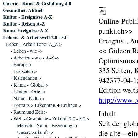
Galerie - Kunst & Gestaltung 4.0

Gesundheit Aktuell
Kultur - Ereignisse A-Z
Online-Publi
Kultur - Reisen A-Z
punkt.ch>>
Kunst-Ereignisse A-Z
Lebens- & Arbeitswelt 2.0 - 5.0
Ereignis-, A
Leben - Arbeit Topoi A_Z >
<< Gideon R
- Leben - wie ->
- Arbeiten - wie - A-Z ->
Optimismus 
- Europa >
335 Seiten, 
- Festzeiten >
- Kalendarien >
942377-04-1;
- Klima - 'Glokal' >
Edition welt
- Länder - Orte ->
- Natur - Kultur >
http://www .
- Portraits > Erkenntnis + Erahnen >
- Raum und Zeit >
Inhalt
- Welt - Geschichte - Zukunft 2.0 - 5.0 >
Seit der glob
Mensch - Natur - Beziehung ->
die alte – ei
Unsere Zukunft ->