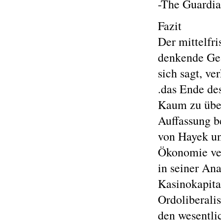
-The Guardi
Fazit
Der mittelfri
denkende Ges
sich sagt, v
.das Ende de
Kaum zu übers
Auffassung b
von Hayek un
Ökonomie vert
in seiner An
Kasinokapit
Ordoliberali
den wesentli