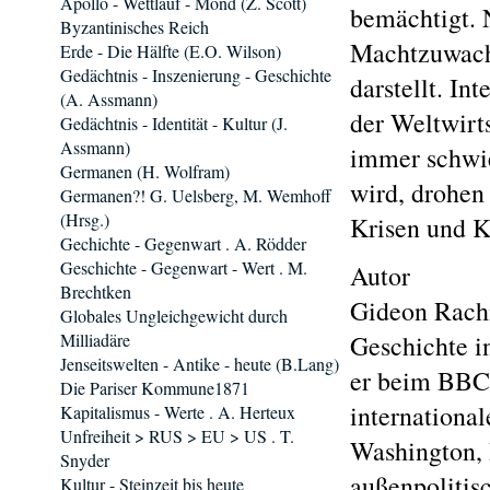
Apollo - Wettlauf - Mond (Z. Scott)
bemächtigt.
Byzantinisches Reich
Machtzuwachs
Erde - Die Hälfte (E.O. Wilson)
Gedächtnis - Inszenierung - Geschichte
darstellt. In
(A. Assmann)
der Weltwirt
Gedächtnis - Identität - Kultur (J.
Assmann)
immer schwie
Germanen (H. Wolfram)
wird, droh
Germanen?! G. Uelsberg, M. Wemhoff
(Hrsg.)
Krisen und K
Gechichte - Gegenwart . A. Rödder
Geschichte - Gegenwart - Wert . M.
Autor
Brechtken
Gideon Rach
Globales Ungleichgewicht durch
Milliadäre
Geschichte i
Jenseitswelten - Antike - heute (B.Lang)
er beim BBC 
Die Pariser Kommune1871
internationa
Kapitalismus - Werte . A. Herteux
Unfreiheit > RUS > EU > US . T.
Washington, 
Snyder
außenpolitis
Kultur - Steinzeit bis heute