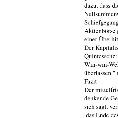
dazu, dass d
Nullsummenw
Schiefgegange
Aktienbörse 
einer Überhi
Der Kapitalis
Quintessenz:
Win-win-Welt
überlassen."
Fazit
Der mittelfri
denkende Ges
sich sagt, v
.das Ende de