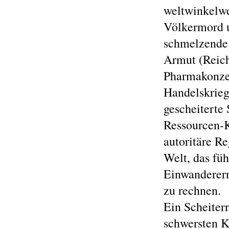
weltwinkelwe
Völkermord u
schmelzende 
Armut (Reich
Pharmakonze
Handelskrieg
gescheiterte
Ressourcen-
autoritäre R
Welt, das füh
Einwanderern
zu rechnen.
Ein Scheiter
schwersten K