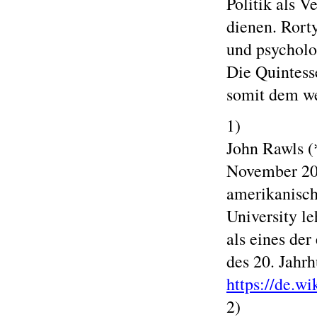
Politik als V
dienen. Rorty
und psycholog
Die Quintesse
somit dem we
1)
John Rawls (
November 200
amerikanisch
University le
als eines der
des 20. Jahr
https://de.w
2)