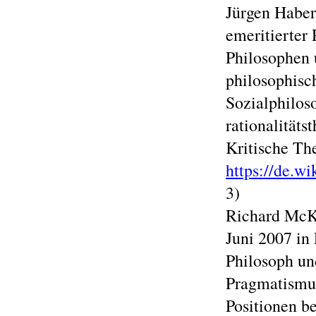
Jürgen Haberm
emeritierter 
Philosophen 
philosophisc
Sozialphilos
rationalitäts
Kritische The
https://de.
3)
Richard McKa
Juni 2007 in 
Philosoph und
Pragmatismus
Positionen b