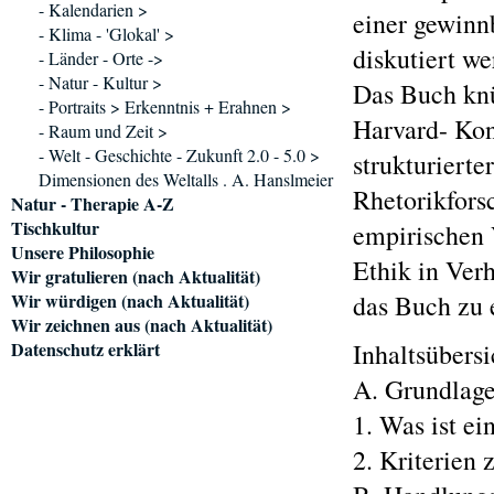
- Kalendarien >
einer gewinn
- Klima - 'Glokal' >
diskutiert we
- Länder - Orte ->
- Natur - Kultur >
Das Buch knü
- Portraits > Erkenntnis + Erahnen >
Harvard- Kon
- Raum und Zeit >
- Welt - Geschichte - Zukunft 2.0 - 5.0 >
strukturierte
Dimensionen des Weltalls . A. Hanslmeier
Rhetorikfors
Natur - Therapie A-Z
Tischkultur
empirischen 
Unsere Philosophie
Ethik in Ver
Wir gratulieren (nach Aktualität)
Wir würdigen (nach Aktualität)
das Buch zu 
Wir zeichnen aus (nach Aktualität)
Datenschutz erklärt
Inhaltsübersi
A. Grundlag
1. Was ist e
2. Kriterien