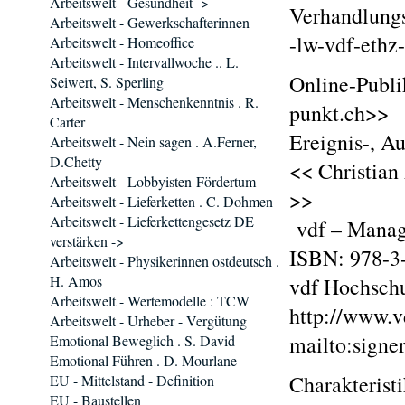
Arbeitswelt - Gesundheit ->
Verhandlungs
Arbeitswelt - Gewerkschafterinnen
-lw-vdf-ethz
Arbeitswelt - Homeoffice
Arbeitswelt - Intervallwoche .. L.
Online-Publi
Seiwert, S. Sperling
Arbeitswelt - Menschenkenntnis . R.
punkt.ch>>
Carter
Ereignis-, A
Arbeitswelt - Nein sagen . A.Ferner,
D.Chetty
<< Christian
Arbeitswelt - Lobbyisten-Fördertum
>>
Arbeitswelt - Lieferketten . C. Dohmen
Arbeitswelt - Lieferkettengesetz DE
vdf – Manage
verstärken ->
ISBN: 978-3-
Arbeitswelt - Physikerinnen ostdeutsch .
H. Amos
vdf Hochschu
Arbeitswelt - Wertemodelle : TCW
http://www.v
Arbeitswelt - Urheber - Vergütung
mailto:signe
Emotional Beweglich . S. David
Emotional Führen . D. Mourlane
Charakterist
EU - Mittelstand - Definition
EU - Baustellen