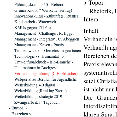
> Topoi:
Führungskraft ab 50 - Reboot
Rhetorik, H
Grüner Knopf ? Wertkettenvertrag!
Innovationskultur - Zukunft (F. Rustler)
Intera
Kinderarbeit - Warenwelt
KMUs gegen TTIP ->
Inhalt
Management - Challenge . R. Egger
Verhandeln is
Management - Integrativ . C. Abegglen
Management - Krisen - Praxis
Verhandlunge
Teamentwickler - Gemeinsam gewinnen
Bereichen de
Technologie vs. Humanität - >
Umweltfußabdruck - Bio-Branche -
Praxisreleva
Unternehmer in Buchgestalt
systematisch
Verhandlungsführung (C.E. Erbacher)
Webportal zu Berufen für Jugendliche
setzt Christ
Weiterbildung 4.0 digital
ist nicht nu
Weiterbildung (Ranking 'Stern')
Die "Grundzü
Weiterbildungsstrategie 2019
Zwangsarbeiter - Tagebuch
interdiszipli
- Europa >
klaren Sprac
- Festzeiten >