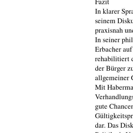
Fazit
In klarer Spr
seinem Disku
praxisnah un
In seiner ph
Erbacher auf
rehabilitier
der Bürger z
allgemeiner 
Mit Habermas
Verhandlungs
gute Chancen
Gültigkeitspr
dar. Das Dis