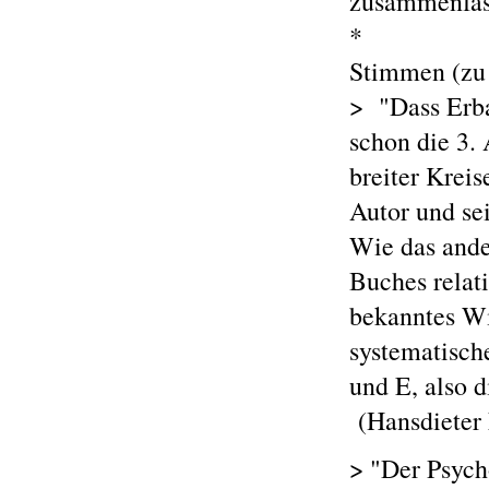
zusammenfas
*
Stimmen (zu 
> "Dass Erba
schon die 3. 
breiter Krei
Autor und se
Wie das ande
Buches relat
bekanntes Wi
systematisch
und E, also d
(Hansdieter 
> "Der Psych