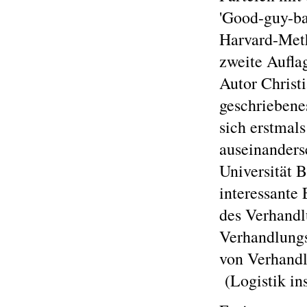
'Good-guy-ba
Harvard-Meth
zweite Aufla
Autor Christi
geschriebenes
sich erstmal
auseinanders
Universität B
interessante
des Verhandl
Verhandlungs
von Verhand
(Logistik in