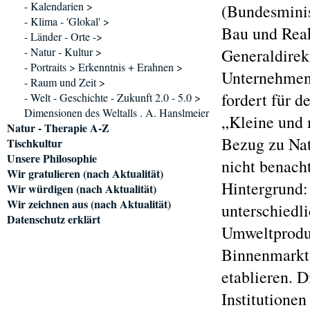
- Kalendarien >
(Bundesminis
- Klima - 'Glokal' >
Bau und Reak
- Länder - Orte ->
- Natur - Kultur >
Generaldirek
- Portraits > Erkenntnis + Erahnen >
Unternehmen 
- Raum und Zeit >
fordert für d
- Welt - Geschichte - Zukunft 2.0 - 5.0 >
Dimensionen des Weltalls . A. Hanslmeier
„Kleine und 
Natur - Therapie A-Z
Bezug zu Nat
Tischkultur
Unsere Philosophie
nicht benacht
Wir gratulieren (nach Aktualität)
Hintergrund:
Wir würdigen (nach Aktualität)
Wir zeichnen aus (nach Aktualität)
unterschiedl
Datenschutz erklärt
Umweltproduk
Binnenmarkt 
etablieren. 
Institutione