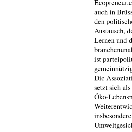
Ecopreneur.e
auch in Brüs
den politisc
Austausch, d
Lernen und d
branchenunab
ist parteipol
gemeinnützig
Die Assoziat
setzt sich al
Öko-Lebensmi
Weiterentwic
insbesondere 
Umweltgesich