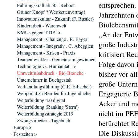
entsprechen.
Führungskraft ab 50 - Reboot
Grüner Knopf ? Wertkettenvertrag!
Jahrzehnten e
Innovationskultur - Zukunft (F. Rustler)
Biolebensmit
Kinderarbeit - Warenwelt
KMUs gegen TTIP ->
„An der Entw
Management - Challenge . R. Egger
große Indust
Management - Integrativ . C. Abegglen
Management - Krisen - Praxis
kritisiert R
Teamentwickler - Gemeinsam gewinnen
Folge davon 
Technologie vs. Humanität - >
bisher vor al
Umweltfußabdruck - Bio-Branche -
Unternehmer in Buchgestalt
große Untern
Verhandlungsführung (C.E. Erbacher)
Engagierte B
Webportal zu Berufen für Jugendliche
Weiterbildung 4.0 digital
Acker und me
Weiterbildung (Ranking 'Stern')
nicht im PEF 
Weiterbildungsstrategie 2019
Zwangsarbeiter - Tagebuch
befürchtet Re
- Europa >
Die Diskussi
- Festzeiten >