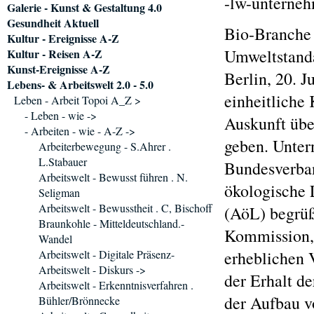
-lw-unterne
Galerie - Kunst & Gestaltung 4.0
Gesundheit Aktuell
Bio-Branche 
Kultur - Ereignisse A-Z
Umweltstand
Kultur - Reisen A-Z
Kunst-Ereignisse A-Z
Berlin, 20. J
Lebens- & Arbeitswelt 2.0 - 5.0
einheitliche
Leben - Arbeit Topoi A_Z >
- Leben - wie ->
Auskunft übe
- Arbeiten - wie - A-Z ->
geben. Unte
Arbeiterbewegung - S.Ahrer .
L.Stabauer
Bundesverban
Arbeitswelt - Bewusst führen . N.
ökologische 
Seligman
Arbeitswelt - Bewusstheit . C, Bischoff
(AöL) begrüß
Braunkohle - Mitteldeutschland.-
Kommission, 
Wandel
Arbeitswelt - Digitale Präsenz-
erheblichen 
Arbeitswelt - Diskurs ->
der Erhalt de
Arbeitswelt - Erkenntnisverfahren .
der Aufbau v
Bühler/Brönnecke