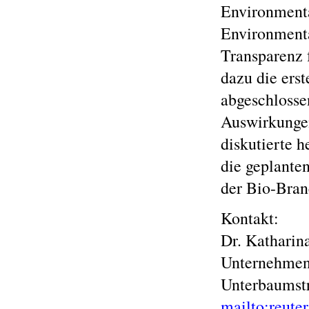
Environmenta
Environmenta
Transparenz 
dazu die erst
abgeschlosse
Auswirkungen
diskutierte 
die geplant
der Bio-Bran
Kontakt:
Dr. Katharin
Unternehmen
Unterbaumstr
mailto:reut