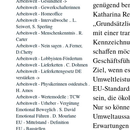
Arbeitswelt - Gesundheit ->
genügend ber
Arbeitswelt - Gewerkschafterinnen
Katharina Re
Arbeitswelt - Homeoffice
Arbeitswelt - Intervallwoche .. L.
„Grundsätzli
Seiwert, S. Sperling
mit einer tra
Arbeitswelt - Menschenkenntnis . R.
Carter
Kennzeichnun
Arbeitswelt - Nein sagen . A.Ferner,
schaffen möc
D.Chetty
Arbeitswelt - Lobbyisten-Fördertum
Geschäftsfüh
Arbeitswelt - Lieferketten . C. Dohmen
Ziel, wenn es
Arbeitswelt - Lieferkettengesetz DE
verstärken ->
Umweltleistu
Arbeitswelt - Physikerinnen ostdeutsch .
EU-Standards
H. Amos
sein, die ök
Arbeitswelt - Wertemodelle : TCW
Arbeitswelt - Urheber - Vergütung
Nur so könne
Emotional Beweglich . S. David
Umweltaussag
Emotional Führen . D. Mourlane
EU - Mittelstand - Definition
Erwartungen 
EU - Baustellen