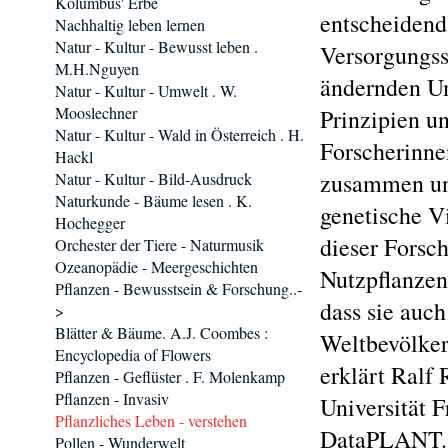
Kolumbus' Erbe
entscheidend
Nachhaltig leben lernen
Natur - Kultur - Bewusst leben .
Versorgungss
M.H.Nguyen
ändernden U
Natur - Kultur - Umwelt . W.
Mooslechner
Prinzipien u
Natur - Kultur - Wald in Österreich . H.
Forscherinne
Hackl
zusammen und
Natur - Kultur - Bild-Ausdruck
Naturkunde - Bäume lesen . K.
genetische Vi
Hochegger
dieser Forsch
Orchester der Tiere - Naturmusik
Ozeanopädie - Meergeschichten
Nutzpflanzen
Pflanzen - Bewusstsein & Forschung..-
dass sie auc
>
Blätter & Bäume. A.J. Coombes :
Weltbevölker
Encyclopedia of Flowers
erklärt Ralf 
Pflanzen - Geflüster . F. Molenkamp
Pflanzen - Invasiv
Universität 
Pflanzliches Leben - verstehen
DataPLANT. 
Pollen - Wunderwelt