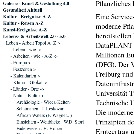
Pflanzliches
Galerie - Kunst & Gestaltung 4.0
Gesundheit Aktuell
Eine Service-
Kultur - Ereignisse A-Z
Kultur - Reisen A-Z
moderne Pfla
Kunst-Ereignisse A-Z
bereitstelle
Lebens- & Arbeitswelt 2.0 - 5.0
Leben - Arbeit Topoi A_Z >
DataPLANT in
- Leben - wie ->
Millionen Eu
- Arbeiten - wie - A-Z ->
- Europa >
(DFG). Der V
- Festzeiten >
Freiburg und
- Kalendarien >
Dateninfrastr
- Klima - 'Glokal' >
- Länder - Orte ->
Universität 
- Natur - Kultur >
Technische Un
Archäologie - Wicca-Kelten-
Schamanen . J. Leskovar
Die moderne 
African Waters (F. Wagner.. )
Prinzipien d
Einsichten - Weitblicke . W.D. Storl
Fadenwesen . H. Holzer
Ernteertrag 