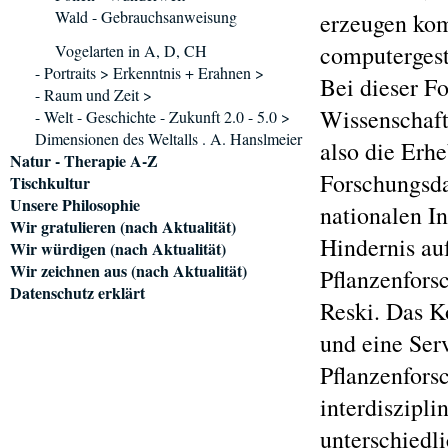
Wald - Gebrauchsanweisung
erzeugen kom
computergest
Vogelarten in A, D, CH
- Portraits > Erkenntnis + Erahnen >
Bei dieser F
- Raum und Zeit >
Wissenschaft
- Welt - Geschichte - Zukunft 2.0 - 5.0 >
Dimensionen des Weltalls . A. Hanslmeier
also die Erh
Natur - Therapie A-Z
Forschungsda
Tischkultur
Unsere Philosophie
nationalen In
Wir gratulieren (nach Aktualität)
Hindernis au
Wir würdigen (nach Aktualität)
Wir zeichnen aus (nach Aktualität)
Pflanzenfors
Datenschutz erklärt
Reski. Das K
und eine Ser
Pflanzenfors
interdiszipl
unterschiedli