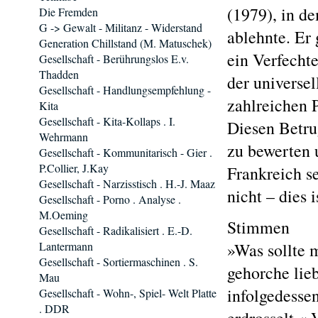
(1979), in d
Die Fremden
G -> Gewalt - Militanz - Widerstand
ablehnte. Er 
Generation Chillstand (M. Matuschek)
ein Verfecht
Gesellschaft - Berührungslos E.v.
Thadden
der universe
Gesellschaft - Handlungsempfehlung -
zahlreichen 
Kita
Gesellschaft - Kita-Kollaps . I.
Diesen Betru
Wehrmann
zu bewerten u
Gesellschaft - Kommunitarisch - Gier .
P.Collier, J.Kay
Frankreich s
Gesellschaft - Narzisstisch . H.-J. Maaz
nicht – dies 
Gesellschaft - Porno . Analyse .
M.Oeming
Stimmen
Gesellschaft - Radikalisiert . E.-D.
Lantermann
»Was sollte 
Gesellschaft - Sortiermaschinen . S.
gehorche lie
Mau
infolgedesse
Gesellschaft - Wohn-, Spiel- Welt Platte
. DDR