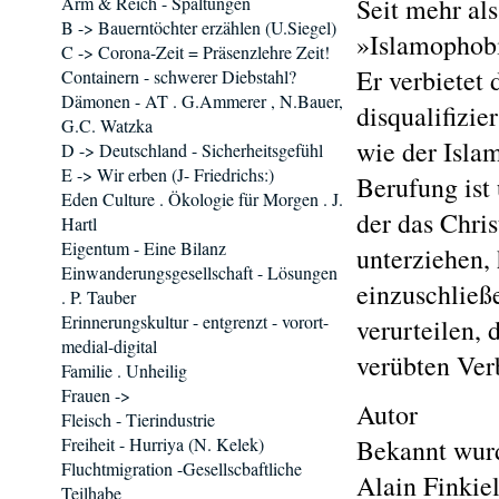
Arm & Reich - Spaltungen
Seit mehr als
B -> Bauerntöchter erzählen (U.Siegel)
»Islamophobi
C -> Corona-Zeit = Präsenzlehre Zeit!
Er verbiete
Containern - schwerer Diebstahl?
Dämonen - AT . G.Ammerer , N.Bauer,
disqualifizi
G.C. Watzka
wie der Islam
D -> Deutschland - Sicherheitsgefühl
E -> Wir erben (J- Friedrichs:)
Berufung ist 
Eden Culture . Ökologie für Morgen . J.
der das Chri
Hartl
Eigentum - Eine Bilanz
unterziehen,
Einwanderungsgesellschaft - Lösungen
einzuschließ
. P. Tauber
Erinnerungskultur - entgrenzt - vorort-
verurteilen,
medial-digital
verübten Ver
Familie . Unheilig
Frauen ->
Autor
Fleisch - Tierindustrie
Freiheit - Hurriya (N. Kelek)
Bekannt wurd
Fluchtmigration -Gesellscbaftliche
Alain Finkie
Teilhabe