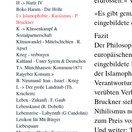
erdrosselt.« 
H -> Hartz IV
Boko Haram - Die Hölle
»Es gibt gen
I > Islamophobie - Rassismus - P.
eingebildete
Bruckner
K -> Klassenkampf &
Fazit
Sozialpartnerschaft
Klimawandel - Mittelschichten . R.
Der Philosop
Apsel
europäischen
Krieg - verborgen
Kaltland - Unter Syrern & Deutschen
eingebildete 
T.v. Münchhausen: Kommune1871
der Islamoph
Ratgeber Konsum >
B. Nirumand: Iran - Israel - Krieg
Verantwortun
L -> Der große Landraub (Th.
verübten Ver
Kruchem)
Leben - Zukunft . F. Gaub
Bruckner sieh
Lebenskunst (R. Dobelli)
Nihilismus n
Lebensreise - Labyrinth (G.Candolini)
zum Preis vo
Lexikon für Mit-Bürger
Liebespaare
Und weiter: '