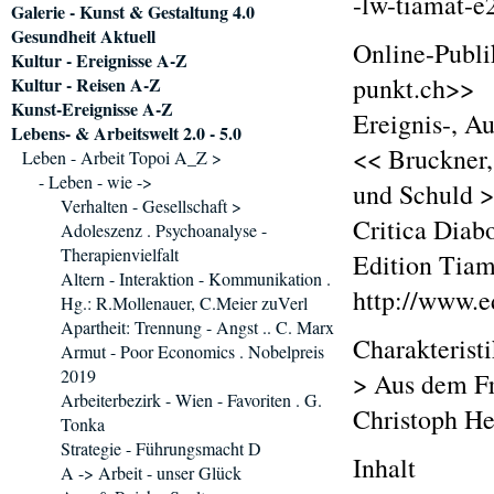
-lw-tiamat-e
Galerie - Kunst & Gestaltung 4.0
Gesundheit Aktuell
Online-Publi
Kultur - Ereignisse A-Z
punkt.ch>>
Kultur - Reisen A-Z
Kunst-Ereignisse A-Z
Ereignis-, A
Lebens- & Arbeitswelt 2.0 - 5.0
<< Bruckner,
Leben - Arbeit Topoi A_Z >
- Leben - wie ->
und Schuld 
Verhalten - Gesellschaft >
Critica Diabo
Adoleszenz . Psychoanalyse -
Therapienvielfalt
Edition Tiam
Altern - Interaktion - Kommunikation .
http://www.e
Hg.: R.Mollenauer, C.Meier zuVerl
Apartheit: Trennung - Angst .. C. Marx
Charakterist
Armut - Poor Economics . Nobelpreis
2019
> Aus dem Fr
Arbeiterbezirk - Wien - Favoriten . G.
Christoph He
Tonka
Strategie - Führungsmacht D
Inhalt
A -> Arbeit - unser Glück