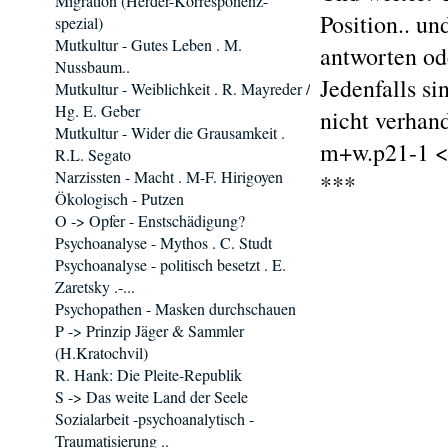
Migration (Herder-Korresponenz-
Position.. un
spezial)
Mutkultur - Gutes Leben . M.
antworten od
Nussbaum..
Jedenfalls si
Mutkultur - Weiblichkeit . R. Mayreder /
Hg. E. Geber
nicht verhan
Mutkultur - Wider die Grausamkeit .
m+w.p21-1 <
R.L. Segato
Narzissten - Macht . M-F. Hirigoyen
***
Ökologisch - Putzen
O -> Opfer - Enstschädigung?
Psychoanalyse - Mythos . C. Studt
Psychoanalyse - politisch besetzt . E.
Zaretsky .-...
Psychopathen - Masken durchschauen
P -> Prinzip Jäger & Sammler
(H.Kratochvil)
R. Hank: Die Pleite-Republik
S -> Das weite Land der Seele
Sozialarbeit -psychoanalytisch -
Traumatisierung ..