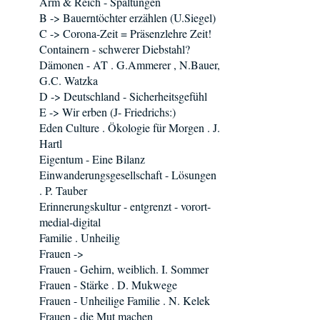
Arm & Reich - Spaltungen
B -> Bauerntöchter erzählen (U.Siegel)
C -> Corona-Zeit = Präsenzlehre Zeit!
Containern - schwerer Diebstahl?
Dämonen - AT . G.Ammerer , N.Bauer,
G.C. Watzka
D -> Deutschland - Sicherheitsgefühl
E -> Wir erben (J- Friedrichs:)
Eden Culture . Ökologie für Morgen . J.
Hartl
Eigentum - Eine Bilanz
Einwanderungsgesellschaft - Lösungen
. P. Tauber
Erinnerungskultur - entgrenzt - vorort-
medial-digital
Familie . Unheilig
Frauen ->
Frauen - Gehirn, weiblich. I. Sommer
Frauen - Stärke . D. Mukwege
Frauen - Unheilige Familie . N. Kelek
Frauen - die Mut machen