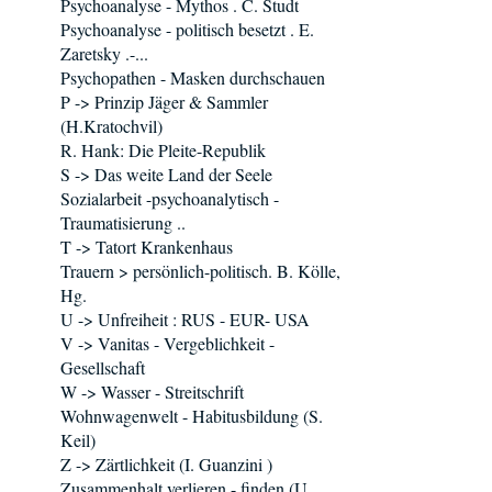
Psychoanalyse - Mythos . C. Studt
Psychoanalyse - politisch besetzt . E.
Zaretsky .-...
Psychopathen - Masken durchschauen
P -> Prinzip Jäger & Sammler
(H.Kratochvil)
R. Hank: Die Pleite-Republik
S -> Das weite Land der Seele
Sozialarbeit -psychoanalytisch -
Traumatisierung ..
T -> Tatort Krankenhaus
Trauern > persönlich-politisch. B. Kölle,
Hg.
U -> Unfreiheit : RUS - EUR- USA
V -> Vanitas - Vergeblichkeit -
Gesellschaft
W -> Wasser - Streitschrift
Wohnwagenwelt - Habitusbildung (S.
Keil)
Z -> Zärtlichkeit (I. Guanzini )
Zusammenhalt verlieren - finden (U.