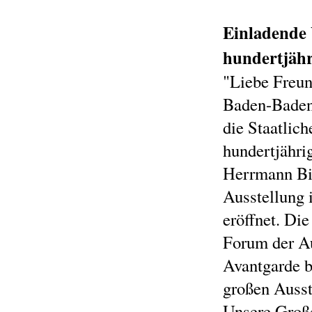
Einladende 
hundertjähr
"Liebe Freun
Baden-Baden
die Staatlic
hundertjähri
Herrmann Bil
Ausstellung
eröffnet. Die
Forum der Au
Avantgarde b
großen Ausste
Unsere Groß