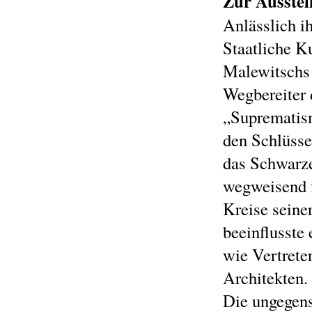
Zur Ausstel
Anlässlich i
Staatliche K
Malewitschs 
Wegbereiter 
„Suprematism
den Schlüsse
das Schwarz
wegweisend f
Kreise seine
beeinflusste
wie Vertrete
Architekten.
Die ungegens