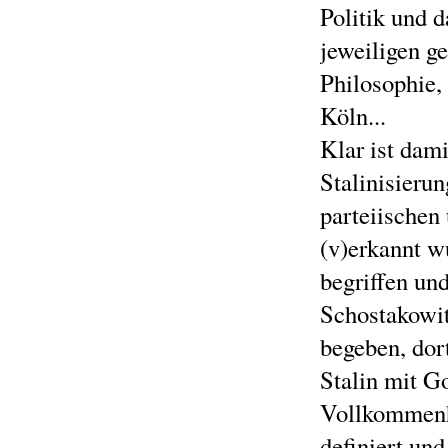
Politik und 
jeweiligen g
Philosophie, 
Köln...
Klar ist dami
Stalinisierun
parteiischen 
(v)erkannt w
begriffen un
Schostakowit
begeben, dor
Stalin mit Go
Vollkommenh
definiert un