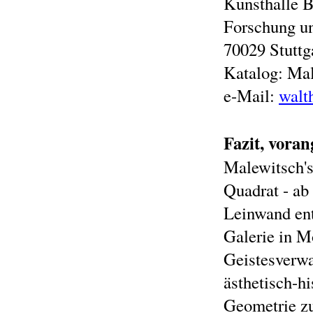
Kunsthalle B
Forschung u
70029 Stuttg
Katalog: Mal
e-Mail:
walt
Fazit, voran
Malewitsch's
Quadrat - ab
Leinwand ent
Galerie in M
Geistesverwa
ästhetisch-hi
Geometrie zu