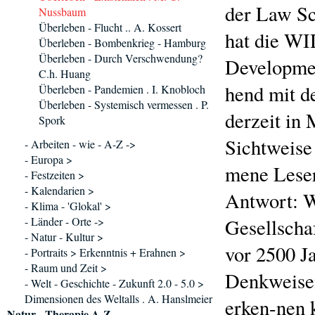
der Law Sc
Nussbaum
Überleben - Flucht .. A. Kossert
hat die WI
Überleben - Bombenkrieg - Hamburg
Überleben - Durch Verschwendung?
Developmen
C.h. Huang
hend mit de
Überleben - Pandemien . I. Knobloch
Überleben - Systemisch vermessen . P.
derzeit in
Spork
Sichtweise
- Arbeiten - wie - A-Z ->
- Europa >
mene Leser
- Festzeiten >
- Kalendarien >
Antwort: Wi
- Klima - 'Glokal' >
- Länder - Orte ->
Gesellschaf
- Natur - Kultur >
vor 2500 J
- Portraits > Erkenntnis + Erahnen >
- Raum und Zeit >
Denkweisen
- Welt - Geschichte - Zukunft 2.0 - 5.0 >
Dimensionen des Weltalls . A. Hanslmeier
erken-nen 
Natur - Therapie A-Z