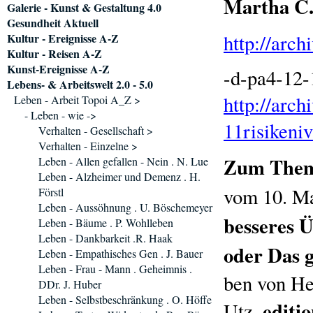
Martha C
Galerie - Kunst & Gestaltung 4.0
Gesundheit Aktuell
http://arc
Kultur - Ereignisse A-Z
Kultur - Reisen A-Z
Kunst-Ereignisse A-Z
-d-pa4-12-
Lebens- & Arbeitswelt 2.0 - 5.0
http://arc
Leben - Arbeit Topoi A_Z >
- Leben - wie ->
11risikeni
Verhalten - Gesellschaft >
Verhalten - Einzelne >
Zum Them
Leben - Allen gefallen - Nein . N. Lue
Leben - Alzheimer und Demenz . H.
vom 10. M
Förstl
Leben - Aussöhnung . U. Böschemeyer
besseres 
Leben - Bäume . P. Wohlleben
Leben - Dankbarkeit .R. Haak
oder Das 
Leben - Empathisches Gen . J. Bauer
Leben - Frau - Mann . Geheimnis .
ben von He
DDr. J. Huber
Leben - Selbstbeschränkung . O. Höffe
editi
Utz.