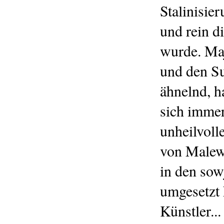
Stalinisier
und rein d
wurde. Maj
und den Su
ähnelnd, h
sich immer
unheilvoll
von Malewi
in den sowj
umgesetzt 
Künstler..