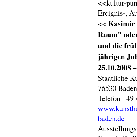
<<kultur-pu
Ereignis-, A
Kasimir 
<<
Raum" oder
und die frü
jährigen Ju
25.10.2008 –
Staatliche K
76530 Bade
Telefon +49
www.kunstha
baden.de
Ausstellungs-