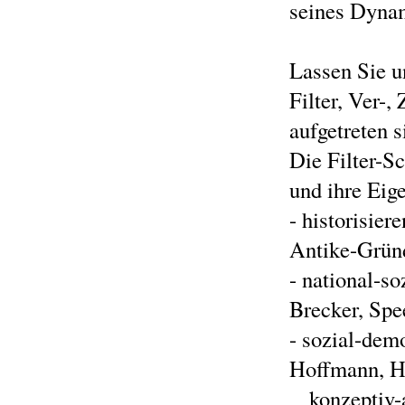
seines Dyna
Lassen Sie u
Filter, Ver-
aufgetreten s
Die Filter-Sc
und ihre Eig
- historisier
Antike-Grü
- national-so
Brecker, S
- sozial-demo
Hoffmann, Här
konzeptiv-