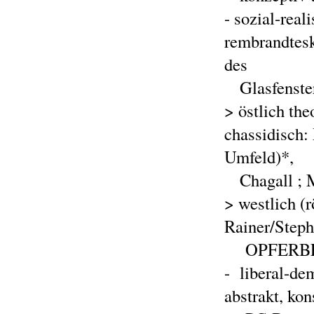
- sozial-real
rembrandtes
des
Glasfenste
> östlich the
chassidisch:
Umfeld)*,
Chagall 
> westlich (
Rainer/Steph
OPFERBE
-
liberal-dem
abstrakt, ko