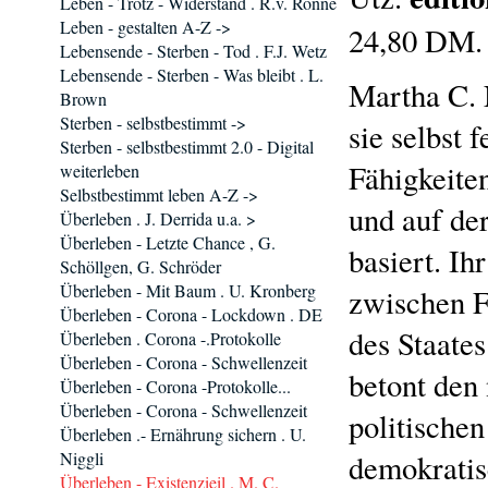
Leben - Trotz - Widerstand . R.v. Rönne
Leben - gestalten A-Z ->
24,80 DM
Lebensende - Sterben - Tod . F.J. Wetz
Lebensende - Sterben - Was bleibt . L.
Martha C. 
Brown
Sterben - selbstbestimmt ->
sie selbst 
Sterben - selbstbestimmt 2.0 - Digital
Fähigkeite
weiterleben
Selbstbestimmt leben A-Z ->
und auf der
Überleben . J. Derrida u.a. >
Überleben - Letzte Chance , G.
basiert. Ih
Schöllgen, G. Schröder
Überleben - Mit Baum . U. Kronberg
zwischen F
Überleben - Corona - Lockdown . DE
des Staate
Überleben . Corona -.Protokolle
Überleben - Corona - Schwellenzeit
betont den 
Überleben - Corona -Protokolle...
Überleben - Corona - Schwellenzeit
politische
Überleben .- Ernährung sichern . U.
Niggli
demokratis
Überleben - Existenzieil . M. C.