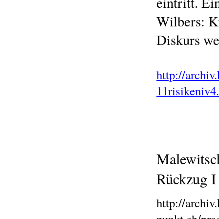
eintritt. 
Wilbers: K
Diskurs we
http://archi
11risikeniv
Malewitsc
Rückzug I
http://archiv.
punkt.ch/pra