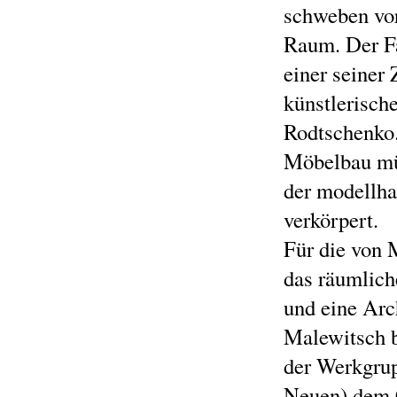
schweben vor
Raum. Der Fa
einer seiner
künstlerisch
Rodtschenko.
Möbelbau mün
der modellha
verkörpert.
Für die von 
das räumlich
und eine Arc
Malewitsch b
der Werkgrup
Neuen) dem C