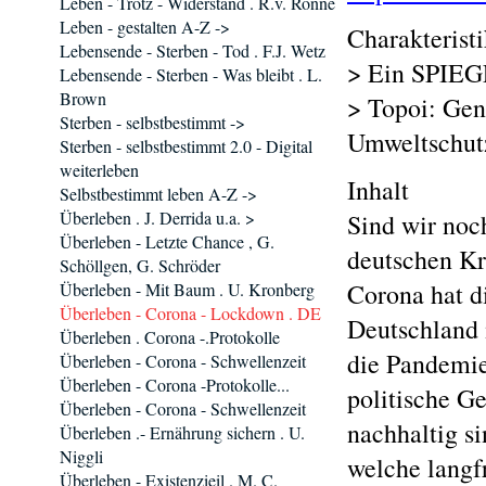
Leben - Trotz - Widerstand . R.v. Rönne
Leben - gestalten A-Z ->
Charakterist
Lebensende - Sterben - Tod . F.J. Wetz
> Ein SPIE
Lebensende - Sterben - Was bleibt . L.
Brown
> Topoi: Gen
Sterben - selbstbestimmt ->
Umweltschut
Sterben - selbstbestimmt 2.0 - Digital
weiterleben
Inhalt
Selbstbestimmt leben A-Z ->
Überleben . J. Derrida u.a. >
Sind wir no
Überleben - Letzte Chance , G.
deutschen Kr
Schöllgen, G. Schröder
Corona hat d
Überleben - Mit Baum . U. Kronberg
Überleben - Corona - Lockdown . DE
Deutschland 
Überleben . Corona -.Protokolle
die Pandemie
Überleben - Corona - Schwellenzeit
Überleben - Corona -Protokolle...
politische Ge
Überleben - Corona - Schwellenzeit
nachhaltig s
Überleben .- Ernährung sichern . U.
Niggli
welche langf
Überleben - Existenzieil . M. C.