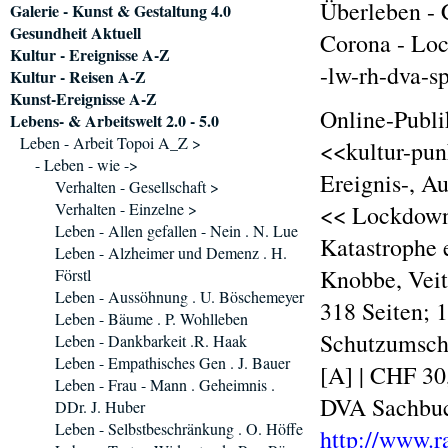
Überleben -
Galerie - Kunst & Gestaltung 4.0
Gesundheit Aktuell
Corona - Lo
Kultur - Ereignisse A-Z
-lw-rh-dva-s
Kultur - Reisen A-Z
Kunst-Ereignisse A-Z
Online-Publi
Lebens- & Arbeitswelt 2.0 - 5.0
Leben - Arbeit Topoi A_Z >
<<kultur-pun
- Leben - wie ->
Ereignis-, A
Verhalten - Gesellschaft >
Verhalten - Einzelne >
<< Lockdown 
Leben - Allen gefallen - Nein . N. Lue
Katastrophe 
Leben - Alzheimer und Demenz . H.
Knobbe, Vei
Förstl
Leben - Aussöhnung . U. Böschemeyer
318 Seiten; 
Leben - Bäume . P. Wohlleben
Schutzumschl
Leben - Dankbarkeit .R. Haak
Leben - Empathisches Gen . J. Bauer
[A] | CHF 30
Leben - Frau - Mann . Geheimnis .
DVA Sachbuc
DDr. J. Huber
Leben - Selbstbeschränkung . O. Höffe
http://www.