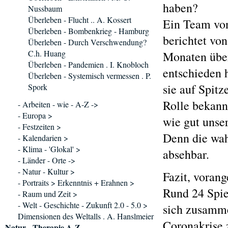
haben?
Nussbaum
Überleben - Flucht .. A. Kossert
Ein Team vo
Überleben - Bombenkrieg - Hamburg
berichtet vo
Überleben - Durch Verschwendung?
C.h. Huang
Monaten übe
Überleben - Pandemien . I. Knobloch
entschieden 
Überleben - Systemisch vermessen . P.
sie auf Spitz
Spork
Rolle bekann
- Arbeiten - wie - A-Z ->
- Europa >
wie gut unser 
- Festzeiten >
Denn die wah
- Kalendarien >
- Klima - 'Glokal' >
absehbar.
- Länder - Orte ->
- Natur - Kultur >
Fazit, vorang
- Portraits > Erkenntnis + Erahnen >
Rund 24 Spie
- Raum und Zeit >
- Welt - Geschichte - Zukunft 2.0 - 5.0 >
sich zusamm
Dimensionen des Weltalls . A. Hanslmeier
Coronakrise 
Natur - Therapie A-Z