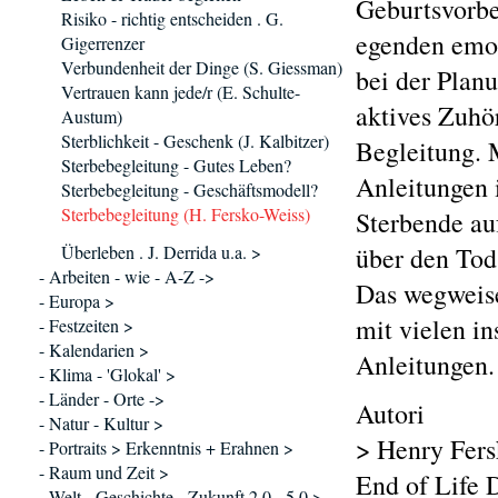
Geburtsvorbe
Risiko - richtig entscheiden . G.
egenden emot
Gigerrenzer
Verbundenheit der Dinge (S. Giessman)
bei der Planu
Vertrauen kann jede/r (E. Schulte-
aktives Zuhö
Austum)
Sterblichkeit - Geschenk (J. Kalbitzer)
Begleitung. 
Sterbebegleitung - Gutes Leben?
Anleitungen i
Sterbebegleitung - Geschäftsmodell?
Sterbebegleitung (H. Fersko-Weiss)
Sterbende auf
Überleben . J. Derrida u.a. >
über den Tod
- Arbeiten - wie - A-Z ->
Das wegweise
- Europa >
mit vielen i
- Festzeiten >
- Kalendarien >
Anleitungen.
- Klima - 'Glokal' >
- Länder - Orte ->
Autori
- Natur - Kultur >
> Henry Fers
- Portraits > Erkenntnis + Erahnen >
- Raum und Zeit >
End of Life D
- Welt - Geschichte - Zukunft 2.0 - 5.0 >