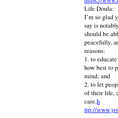
https://www.
Life Doula:
I’m so glad 
say is notabl
should be abl
peacefully, a
reasons:
1. to educate
how best to p
mind; and
2. to let peo
of their life
care.
h
ttp://www.yo