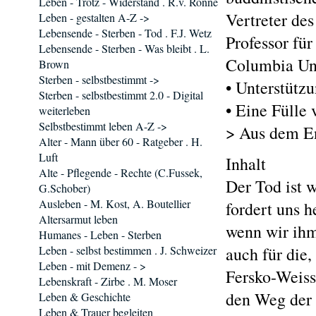
Leben - Trotz - Widerstand . R.v. Rönne
Vertreter de
Leben - gestalten A-Z ->
Lebensende - Sterben - Tod . F.J. Wetz
Professor für
Lebensende - Sterben - Was bleibt . L.
Columbia Uni
Brown
Sterben - selbstbestimmt ->
• Unterstütz
Sterben - selbstbestimmt 2.0 - Digital
• Eine Fülle
weiterleben
Selbstbestimmt leben A-Z ->
> Aus dem E
Alter - Mann über 60 - Ratgeber . H.
Luft
Inhalt
Alte - Pflegende - Rechte (C.Fussek,
Der Tod ist 
G.Schober)
Ausleben - M. Kost, A. Boutellier
fordert uns h
Altersarmut leben
wenn wir ihm
Humanes - Leben - Sterben
Leben - selbst bestimmen . J. Schweizer
auch für die,
Leben - mit Demenz - >
Fersko-Weiss
Lebenskraft - Zirbe . M. Moser
den Weg der 
Leben & Geschichte
Leben & Trauer begleiten