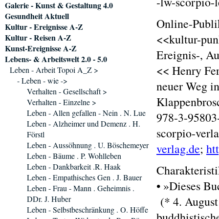
-lw-scorpio-
Galerie - Kunst & Gestaltung 4.0
Gesundheit Aktuell
Online-Publi
Kultur - Ereignisse A-Z
<<kultur-pun
Kultur - Reisen A-Z
Kunst-Ereignisse A-Z
Ereignis-, A
Lebens- & Arbeitswelt 2.0 - 5.0
<< Henry Fer
Leben - Arbeit Topoi A_Z >
- Leben - wie ->
neuer Weg in
Verhalten - Gesellschaft >
Klappenbrosc
Verhalten - Einzelne >
Leben - Allen gefallen - Nein . N. Lue
978-3-95803-
Leben - Alzheimer und Demenz . H.
scorpio-verl
Förstl
Leben - Aussöhnung . U. Böschemeyer
verlag.de
;
ht
Leben - Bäume . P. Wohlleben
Leben - Dankbarkeit .R. Haak
Charakterist
Leben - Empathisches Gen . J. Bauer
• »Dieses Bu
Leben - Frau - Mann . Geheimnis .
DDr. J. Huber
(* 4. August
Leben - Selbstbeschränkung . O. Höffe
buddhistisch