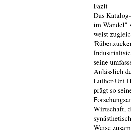
Fazit
Das Katalog-
im Wandel" v
weist zugleic
'Rübenzuckeri
Industrialis
seine umfass
Anlässlich d
Luther-Uni H
prägt so sei
Forschungsar
Wirtschaft, d
synästhetisc
Weise zusamm