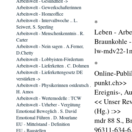
Arbeitswelt - Gesundheit ->
Arbeitswelt - Gewerkschafterinnen
Arbeitswelt - Homeoffice
Arbeitswelt - Intervallwoche .. L.
*
Seiwert, S. Sperling
Leben - Arbe
Arbeitswelt - Menschenkenntnis . R.
Carter
Braunkohle -
Arbeitswelt - Nein sagen . A.Ferner,
lw-mdv22-1m
D.Chetty
Arbeitswelt - Lobbyisten-Fördertum
*
Arbeitswelt - Lieferketten . C. Dohmen
Online-Publi
Arbeitswelt - Lieferkettengesetz DE
verstärken ->
punkt.ch>>
Arbeitswelt - Physikerinnen ostdeutsch .
Ereignis-, A
H. Amos
Arbeitswelt - Wertemodelle : TCW
<< Unser Rev
Arbeitswelt - Urheber - Vergütung
(Hg.) :>>
Emotional Beweglich . S. David
Emotional Führen . D. Mourlane
mdr 88 S., B
EU - Mittelstand - Definition
96311-634-6,
EU - Baustellen