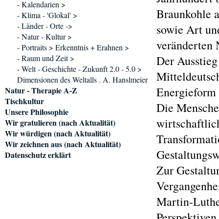
- Kalendarien >
Braunkohle a
- Klima - 'Glokal' >
- Länder - Orte ->
sowie Art un
- Natur - Kultur >
veränderten 
- Portraits > Erkenntnis + Erahnen >
- Raum und Zeit >
Der Ausstieg
- Welt - Geschichte - Zukunft 2.0 - 5.0 >
Mitteldeutsc
Dimensionen des Weltalls . A. Hanslmeier
Energieform 
Natur - Therapie A-Z
Tischkultur
Die Menschen
Unsere Philosophie
wirtschaftlic
Wir gratulieren (nach Aktualität)
Wir würdigen (nach Aktualität)
Transformati
Wir zeichnen aus (nach Aktualität)
Gestaltungsw
Datenschutz erklärt
Zur Gestaltu
Vergangenhei
Martin-Luthe
Perspektiven