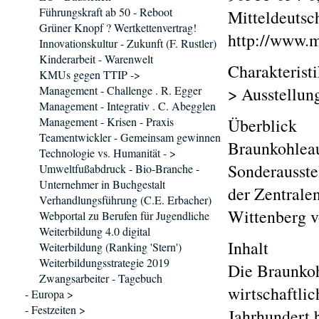
Führungskraft ab 50 - Reboot
Mitteldeutsc
Grüner Knopf ? Wertkettenvertrag!
http://www.m
Innovationskultur - Zukunft (F. Rustler)
Kinderarbeit - Warenwelt
Charakterist
KMUs gegen TTIP ->
Management - Challenge . R. Egger
> Ausstellun
Management - Integrativ . C. Abegglen
Management - Krisen - Praxis
Überblick
Teamentwickler - Gemeinsam gewinnen
Braunkohleau
Technologie vs. Humanität - >
Sonderausste
Umweltfußabdruck - Bio-Branche -
Unternehmer in Buchgestalt
der Zentrale
Verhandlungsführung (C.E. Erbacher)
Wittenberg v
Webportal zu Berufen für Jugendliche
Weiterbildung 4.0 digital
Inhalt
Weiterbildung (Ranking 'Stern')
Weiterbildungsstrategie 2019
Die Braunkoh
Zwangsarbeiter - Tagebuch
wirtschaftlic
- Europa >
- Festzeiten >
Jahrhundert 