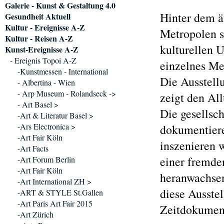
Galerie - Kunst & Gestaltung 4.0
Hinter dem ä
Gesundheit Aktuell
Kultur - Ereignisse A-Z
Metropolen s
Kultur - Reisen A-Z
kulturellen U
Kunst-Ereignisse A-Z
- Ereignis Topoi A-Z
einzelnes Me
-Kunstmessen - International
Die Ausstell
- Albertina - Wien
- Arp Museum - Rolandseck ->
zeigt den Al
- Art Basel >
Die gesellsc
-Art & Literatur Basel >
-Ars Electronica >
dokumentieren
-Art Fair Köln
inszenieren w
-Art Facts
einer fremde
-Art Forum Berlin
-Art Fair Köln
heranwachsen
-Art International ZH >
diese Ausstel
-ART & STYLE St.Gallen
-Art Paris Art Fair 2015
Zeitdokumen
-Art Zürich