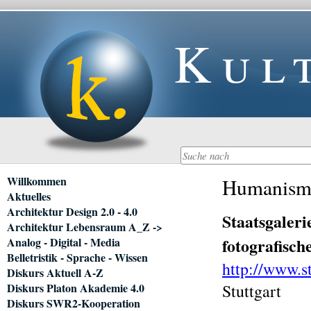
Kul
Navigation
Willkommen
Humanism i
überspringen
Aktuelles
Architektur Design 2.0 - 4.0
Staatsgaleri
Architektur Lebensraum A_Z ->
fotografisch
Analog - Digital - Media
Belletristik - Sprache - Wissen
http://www.st
Diskurs Aktuell A-Z
Diskurs Platon Akademie 4.0
Stuttgart
Diskurs SWR2-Kooperation