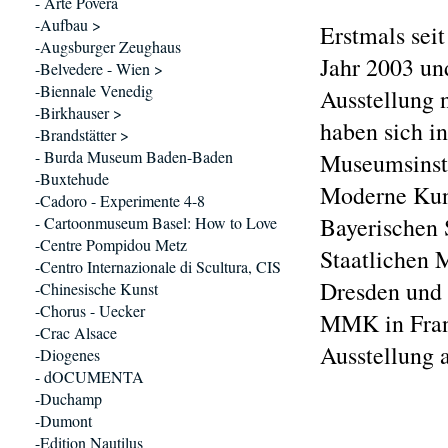
- Arte Povera
-Aufbau >
Erstmals sei
-Augsburger Zeughaus
Jahr 2003 un
-Belvedere - Wien >
-Biennale Venedig
Ausstellung 
-Birkhauser >
haben sich i
-Brandstätter >
- Burda Museum Baden-Baden
Museumsinst
-Buxtehude
Moderne Kunst
-Cadoro - Experimente 4-8
Bayerischen
- Cartoonmuseum Basel: How to Love
-Centre Pompidou Metz
Staatlichen 
-Centro Internazionale di Scultura, CIS
Dresden und 
-Chinesische Kunst
-Chorus - Uecker
MMK in Frank
-Crac Alsace
Ausstellung a
-Diogenes
- dOCUMENTA
-Duchamp
-Dumont
-Edition Nautilus