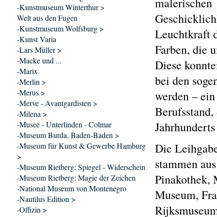
malerischen
-Kunstmuseum Winterthur >
Geschicklich
Welt aus den Fugen
-Kunstmuseum Wolfsburg >
Leuchtkraft 
-Kunst Varia
Farben, die 
-Lars Müller >
-Macke und ...
Diese konnte
-Marix
bei den soge
-Merlin >
-Merus >
werden – ein
-Merve - Avantgardisten >
Berufsstand, 
-Milena >
-Musee - Unterlinden - Colmar
Jahrhunderts
-Museum Burda, Baden-Baden >
-Museum für Kunst & Gewerbe Hamburg
Die Leihgab
>
stammen aus:
-Museum Rietberg: Spiegel - Widerschein
Pinakothek, 
-Museum Rietberg: Magie der Zeichen
-National Museum von Montenegro
Museum, Fran
-Nautilus Edition >
Rijksmuseum
-Offizin >