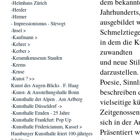
dem bekannte
-Helmhaus Zürich
-Herder
Jahrhunderts
-Hirmer
ausgebildet 
- Impressionismus - Slevogt
-Insel >
Schmelztiege
-Kaufmann >
in dem die Kü
-Kehrer >
zuwandten
-Kerber >
-Keramikmuseum Staufen
und neue Sti
-Krems
darzustellen.
-Kruse
-Kunst ? >>
Poesie, Sinnl
Kunst des Augen-Blicks . F. Haag
beschreiben 
-Kunst- & Ausstellungshalle Bonn
-Kunsthalle der Alpen . Am Arlberg
vielseitige k
-Kunsthalle Düsseldorf ->
Zeitgenossen
-Kunsthalle Emden - 25 Jahre
-Kunsthalle Frankfurt: Pop Up
sich in der A
-Kunsthalle Fridericianum, Kassel >
Präsentiert 
Hamburger Kunsthalle feiert 100-jähriges