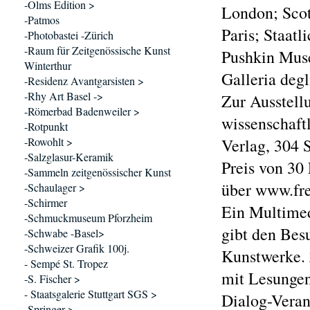
-Olms Edition >
London; Scot
-Patmos
Paris; Staatl
-Photobastei -Zürich
-Raum für Zeitgenössische Kunst
Pushkin Muse
Winterthur
Galleria degli
-Residenz Avantgarsisten >
-Rhy Art Basel ->
Zur Ausstellu
-Römerbad Badenweiler >
wissenschaft
-Rotpunkt
-Rowohlt >
Verlag, 304 
-Salzglasur-Keramik
Preis von 30 
-Sammeln zeitgenössischer Kunst
über www.fre
-Schaulager >
-Schirmer
Ein Multime
-Schmuckmuseum Pforzheim
gibt den Bes
-Schwabe -Basel>
-Schweizer Grafik 100j.
Kunstwerke. 
- Sempé St. Tropez
mit Lesungen
-S. Fischer >
- Staatsgalerie Stuttgart SGS >
Dialog-Veran
-Springer >