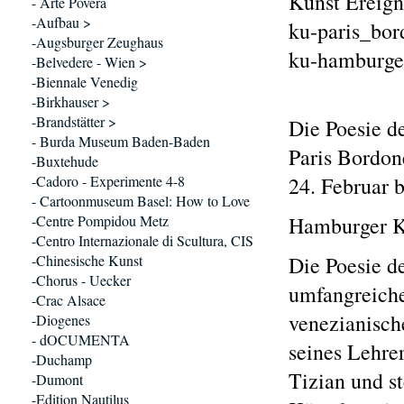
Kunst Ereign
- Arte Povera
-Aufbau >
ku-paris_bo
-Augsburger Zeughaus
ku-hamburger
-Belvedere - Wien >
-Biennale Venedig
-Birkhauser >
-Brandstätter >
Die Poesie d
- Burda Museum Baden-Baden
Paris Bordon
-Buxtehude
-Cadoro - Experimente 4-8
24. Februar 
- Cartoonmuseum Basel: How to Love
-Centre Pompidou Metz
Hamburger Ku
-Centro Internazionale di Scultura, CIS
-Chinesische Kunst
Die Poesie d
-Chorus - Uecker
umfangreich
-Crac Alsace
venezianisch
-Diogenes
- dOCUMENTA
seines Lehre
-Duchamp
Tizian und s
-Dumont
-Edition Nautilus