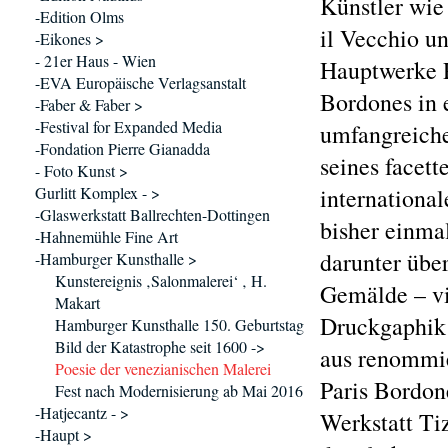
Künstler wie
-Edition Olms
il Vecchio u
-Eikones >
- 21er Haus - Wien
Hauptwerke 
-EVA Europäische Verlagsanstalt
Bordones in 
-Faber & Faber >
-Festival for Expanded Media
umfangreich
-Fondation Pierre Gianadda
seines facet
- Foto Kunst >
Gurlitt Komplex - >
internationa
-Glaswerkstatt Ballrechten-Dottingen
bisher einma
-Hahnemühle Fine Art
darunter übe
-Hamburger Kunsthalle >
Kunstereignis ‚Salonmalerei‘ ‚ H.
Gemälde – vi
Makart
Druckgaphik
Hamburger Kunsthalle 150. Geburtstag
Bild der Katastrophe seit 1600 ->
aus renommie
Poesie der venezianischen Malerei
Paris Bordone
Fest nach Modernisierung ab Mai 2016
-Hatjecantz - >
Werkstatt Tiz
-Haupt >