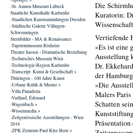
Die Schirmher
-St. Annen-Museum Lübeck
Staatliche Kunsthalle Karlsruhe
Kuratorin: Dr
-Staatlichen Kunstsammlungen Dresden
Wissenschaft
-Städtische Galerie Villingen-
Schwenningen
Vertiefende 
Sternbilder - MA & Renaissance
-Tapetenmuseum Rixheim
»Es ist eine 
Theater hassen - Dramatische Beziehung
Ausstellung 
-Technisches Museum Wien
Dr. Ekkehard
-Technologie-Region Karlsruhe
-Transcript: Kunst & Gesellschaft >
der Hamburg
Thüringen - 100 Jahre Kunst
»Die Ausstell
-Urbane Kritik & Muster >
-Villa Panaderia
Malers Paris
-Vuillard, Édouard
Schatten sein
-Wagenbach >
-Wissenmedia >
Kunststiftung
-Zeitgenössische Ausstellungen - Wien
Präsentation 
2016
-ZPK Zentrum Paul Klee Bern >
Zeitgenossen,