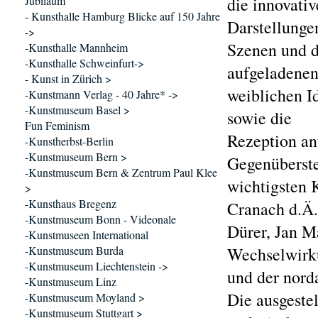
Jubiläum
die innovati
- Kunsthalle Hamburg Blicke auf 150 Jahre
Darstellunge
->
Szenen und d
-Kunsthalle Mannheim
-Kunsthalle Schweinfurt->
aufgeladene
- Kunst in Zürich >
weiblichen I
-Kunstmann Verlag - 40 Jahre* ->
-Kunstmuseum Basel >
sowie die
Fun Feminism
Rezeption ant
-Kunstherbst-Berlin
-Kunstmuseum Bern >
Gegenüberste
-Kunstmuseum Bern & Zentrum Paul Klee
wichtigsten 
>
-Kunsthaus Bregenz
Cranach d.Ä.
-Kunstmuseum Bonn - Videonale
Dürer, Jan M
-Kunstmuseen International
-Kunstmuseum Burda
Wechselwirk
-Kunstmuseum Liechtenstein ->
und der nord
-Kunstmuseum Linz
Die ausgestel
-Kunstmuseum Moyland >
-Kunstmuseum Stuttgart >