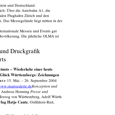
stein und Deutschland.
ich: Über die Autobahn A1, die
alen Flughafen Zürich und den
en. Das Messegelände liegt mitten in der
nternationale Messen und Events gut
Bevölkerung. Die jährliche OLMA ist
und Druckgrafik
rts
nste – Wiederkehr einer heute
Glück Württembergs: Zeichnungen
ts>>
15. Mai. – 26. September 2004
ww.staatsgalerie.de
Konzeption und
r. Andreas Henning
Presse und
Herzog von Württemberg, Adolf Würth
rlag Hatje Cantz
, Ostfildern-Ruit,