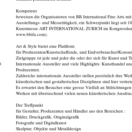
Kompetenz
beweisen die Organisatoren von BB International Fine Arts mit e
Ausstellungs- und Messetätigkeit, ein Schwerpunkt liegt seit 1
Kunstmesse ART INTERNATIONAL ZURICH im Kongresshaus Z
www.bbifa.com).
Art & Style bietet eine Plattform
für Produzenten/Kunstschaffende, und Endverbraucher/Konsu
Zielgruppe ist jede und jeder die oder der sich für Kunst und Tr
n
Internationale Aussteller und viele Highlights: Kunsthandel un
Produzenten.
Zahlreiche internationale Aussteller stellen persönlich ihre Wer
künstlerischen und gestalterischen Disziplinen sind hier vertret
Es erwartet den Besucher eine grosse Vielfalt an Stilrichtunge
Werken mit überraschend vielen neuen künstlerischen Ausdru
Der Treffpunkt
für Gestalter, Produzenten und Händler aus den Bereichen :
Bilder, Druckgrafik, Originalgrafik
Fotografie und Digitalkunst
Skulptur, Objekte und Metalldesign