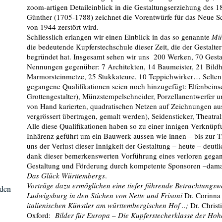
zoom-artigen Detaileinblick in die Gestaltungserziehung des 1
Günther (1705-1788) zeichnet die Vorentwürfe für das Neue S
von 1944 zerstört wird.
Schliesslich erlangen wir einen Einblick in das so genannte
Mül
die bedeutende Kupferstechschule dieser Zeit, die der Gestal
begründet hat. Insgesamt sehen wir uns 200 Werken, 70 Gesta
Nennungen gegenüber: 7 Architekten, 14 Baumeister, 21 Bildha
Marmorsteinmetze, 25 Stukkateure, 10 Teppichwirker… Selten 
gegangene Qualifikationen seien noch hinzugefügt: Elfenbeinsch
Grottengestalter), Münzstempelschneider, Porzellanentwerfer u
von Hand karierten, quadratischen Netzen auf Zeichnungen au
vergrössert übertragen, gemalt werden), Seidensticker, Theatra
Alle diese Qualifikationen haben so zu einer innigen Verknü
Inhärenz geführt um ein Bauwerk aussen wie innen – bis zur Ti
uns der Verlust dieser Innigkeit der Gestaltung – heute – deutl
dank dieser bemerkenswerten Vorführung eines verloren gegan
Gestaltung und Förderung durch kompetente Sponsoren –damal
Das Glück Württembergs
.
Vorträge dazu ermöglichen eine tiefer führende Betrachtungsw
sden
Ludwigsburg in den Stichen von Nette und Frisoni
Dr. Corinna
italienischen Künstler am württembergischen Hof ..;
Dr. Chris
Oxford:
Bilder für Europa – Die Kupferstecherklasse der Hohe