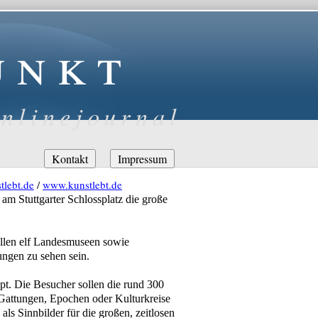
unkt
nlinejournal
Navigation
Kontakt
Impressum
überspringen
tlebt.de
/
www.kunstlebt.de
m Stuttgarter Schlossplatz die große
allen elf Landesmuseen sowie
ungen zu sehen sein.
t. Die Besucher sollen die rund 300
n Gattungen, Epochen oder Kulturkreise
ls Sinnbilder für die großen, zeitlosen