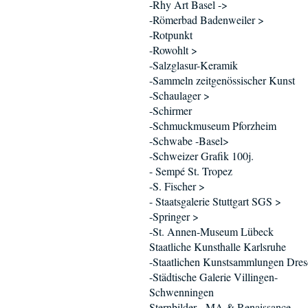
-Rhy Art Basel ->
-Römerbad Badenweiler >
-Rotpunkt
-Rowohlt >
-Salzglasur-Keramik
-Sammeln zeitgenössischer Kunst
-Schaulager >
-Schirmer
-Schmuckmuseum Pforzheim
-Schwabe -Basel>
-Schweizer Grafik 100j.
- Sempé St. Tropez
-S. Fischer >
- Staatsgalerie Stuttgart SGS >
-Springer >
-St. Annen-Museum Lübeck
Staatliche Kunsthalle Karlsruhe
-Staatlichen Kunstsammlungen Dre
-Städtische Galerie Villingen-
Schwenningen
Sternbilder - MA & Renaissance