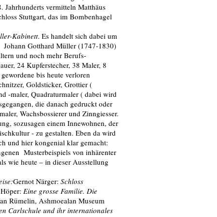
8. Jahrhunderts vermitteln Matthäus
chloss Stuttgart, das im Bombenhagel
ler-Kabinett
. Es handelt sich dabei um
ter Johann Gotthard Müller (1747-1830)
ltern und noch mehr Berufs-
uer, 24 Kupferstecher, 38 Maler, 8
gewordene bis heute verloren
nitzer, Goldsticker, Grottier (
nd -maler, Quadraturmaler ( dabei wird
sgegangen, die danach gedruckt oder
lmaler, Wachsbossierer und Zinngiesser.
pfung, sozusagen einem Innewohnen, der
schkultur - zu gestalten. Eben da wird
ich und hier kongenial klar gemacht:
genen Musterbeispiels von inhärenter
s wie heute – in dieser Ausstellung
eise:
Gernot Närger:
Schloss
 Höper:
Eine grosse Familie. Die
tian Rümelin, Ashmoealan Museum
n Carlschule und ihr internationales