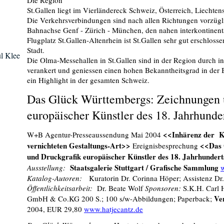
Die Region
St.Gallen liegt im Vierländereck Schweiz, Österreich, Liechten
Die Verkehrsverbindungen sind nach allen Richtungen vorzügl
Bahnachse Genf - Zürich - München, den nahen interkontinent
Flugplatz St.Gallen-Altenrhein ist St.Gallen sehr gut erschloss
Stadt.
l Klee
Die Olma-Messehallen in St.Gallen sind in der Region durch i
verankert und geniessen einen hohen Bekanntheitsgrad in der 
ein Highlight in der gesamten Schweiz
.
Das Glück Württembergs: Zeichnungen 
europäischer Künstler des 18. Jahrhunde
<<Inhärenz der Kü
W+B Agentur-Presseaussendung Mai 2004
vernichteten Gestaltungs-Art>>
<<
Das 
Ereignisbesprechung
und Druckgrafik europäischer Künstler des 18. Jahrhunder
Staatsgalerie Stuttgart / Grafische Sammlung
Ausstellung:
w
Katalog-Autoren:
Kuratorin Dr. Corinna Höper; Assistenz D
Öffentlichkeitsarbeit:
Dr. Beate Wolf
Sponsoren:
S.K.H. Carl 
Ve
GmbH & Co.KG 200 S.; 100 s/w-Abbildungen; Paperback;
2004, EUR 29,80
www.hatjecantz.de