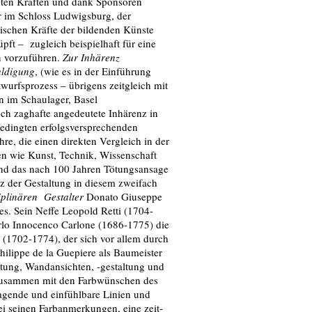
enten Kräften und dank Sponsoren
her im Schloss Ludwigsburg, der
rischen Kräfte der bildenden Künste
ft – zugleich beispielhaft für eine
on vorzuführen.
Zur Inhärenz
ldigung
, (wie es in der Einführung
urfsprozess – übrigens zeitgleich mit
 im Schaulager, Basel
och zaghafte angedeutete Inhärenz in
 bedingten erfolgsversprechenden
re, die einen direkten Vergleich in der
en wie Kunst, Technik, Wissenschaft
Und das nach 100 Jahren Tötungsansage
z der Gestaltung in diesem zweifach
iplinären Gestalter
Donato Giuseppe
es. Sein Neffe Leopold Retti (1704-
arlo Innocenco Carlone (1686-1775) die
(1702-1774), der sich vor allem durch
hilippe de la Guepiere als Baumeister
altung, Wandansichten, -gestaltung und
zusammen mit den Farbwünschen des
ragende und einfühlbare Linien und
i seinen Farbanmerkungen, eine zeit-