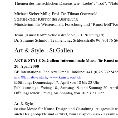
Themen des menschlichen Daseins wie "Liebe", "Tod", "Natur
Michael Sieber MdL
;
Prof. Dr. Tilman Osterwold
Staatssekretär Kurator der Ausstellung
Ministerium für Wissenschaft, Forschung und "Kunst lebt!"
Team „Kunst lebt!“
;
Schlossstraße 96
;
70176 Stuttgar
t;
Dr. Susanne Schmidt
, Teamleitung;
Schlossstraße 96
;
70176 St
Art & Style - St.Gallen
ART & STYLE St.Gallen: Internationale Messe für Kunst u
20. April 2008
BB International Fine Arts GmbH, Infoline: +41 (0)76 332243
info@kunstevent.ch
;
www.kunstevent.ch
;
Eröffnung: Donnerstag, 17. April von 18 bis 23 Uhr
Publikumstage: Freitag 18., Samstag 19. und Sonntag 20. April
Öffnungszeiten: Freitag bis Sonntag von 10 bis 21 Uhr
Art & Style
ist eine Messe für Kunst, Design und Gestaltung. Ausgestellt
auch Designobjekte und -artikel, zum Beispiel Glas- / Kerami