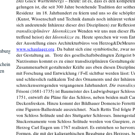
Das Glück Württembergs
– Heute: ist es, dass es den kompet
gelungen ist, die seit 300 Jahre bestehende Tradition der seit
Residenz im 18. Jahrhundert zu feiern und uns so die schöpfe
(Kunst, Wissenschaft und Technik damals noch inhärent verknüp
sich andeutende Inhärenz dieser drei Disziplinen) zur Reflexi
transdisziplinärer Ideenskizzen
Wenden wir uns nun dieser
Hu
treffend heisst) der
Ideenskizze
zu. Heute sprechen wir vom Entw
der Ausstellung eines Architekturbüros von Herzog&DeMeuron
www.schaulager.org
. Da bahnt sich eine symbiotische, zwar n
mburg
der Gestaltung an. Trotz des gesellschaftsbedingten Zeitgeist
Narzissmus kommt es zu einer transdisziplinären Gestaltungsleh
schein
Zusammenarbeit gestaltender Kräfte aus eben diesen Disziplin
en
mit Forschung und Entwicklung / F+E sichtbar werden lässt: 
und schliesslich radikalem Tod des Ornaments und der Inhären
schreckenserregenden vergangenen Jahrhundert.
Die transdisz
Frisoni (1681-1735) ist Baumeister des Ludwigsburger Schloss
1751, entwirft die Pläne für das Schloss, neben beiden malt C
Deckenfresken. Hinzu kommt der Bildhauer Domencio Ferretti 
eine Figuren-Ballustrade auszeichnet. Nach Rettis Tod folgte P
von Schloss Solitude und des Stuttgarter Schlosses. Innengest
Stuckornamente vom Schloss Solitude werden von Guepiere, 
Herzog Carl Eugen um 1767 realisiert. Es entstehen so hervor
Formen, die mit der kaligraphischen Begabung des Herzogs, be