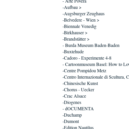
- Arte Povera
-Aufbau >
-Augsburger Zeughaus
-Belvedere - Wien >
-Biennale Venedig
-Birkhauser >
-Brandstätter >
- Burda Museum Baden-Baden
-Buxtehude
-Cadoro - Experimente 4-8
- Cartoonmuseum Basel: How to Lo
-Centre Pompidou Metz
-Centro Internazionale di Scultura, 
-Chinesische Kunst
-Chorus - Uecker
-Crac Alsace
-Diogenes
- dOCUMENTA
-Duchamp
-Dumont
-Edition Nautilus