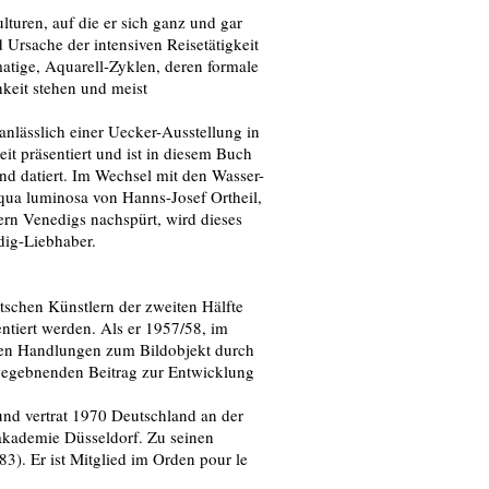
lturen, auf die er sich ganz und gar
 Ursache der intensiven Reisetätigkeit
atige, Aquarell-Zyklen, deren formale
keit stehen und meist
anlässlich einer Uecker-Ausstellung in
it präsentiert und ist in diesem Buch
 und datiert. Im Wechsel mit den Wasser-
ua luminosa von Hanns-Josef Ortheil,
rn Venedigs nachspürt, wird dieses
dig-Liebhaber.
tschen Künstlern der zweiten Hälfte
ntiert werden. Als er 1957/58, im
hen Handlungen zum Bildobjekt durch
n wegebnenden Beitrag zur Entwicklung
nd vertrat 1970 Deutschland an der
takademie Düsseldorf. Zu seinen
3). Er ist Mitglied im Orden pour le