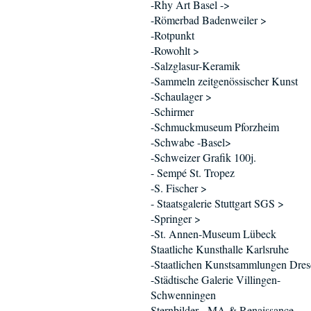
-Rhy Art Basel ->
-Römerbad Badenweiler >
-Rotpunkt
-Rowohlt >
-Salzglasur-Keramik
-Sammeln zeitgenössischer Kunst
-Schaulager >
-Schirmer
-Schmuckmuseum Pforzheim
-Schwabe -Basel>
-Schweizer Grafik 100j.
- Sempé St. Tropez
-S. Fischer >
- Staatsgalerie Stuttgart SGS >
-Springer >
-St. Annen-Museum Lübeck
Staatliche Kunsthalle Karlsruhe
-Staatlichen Kunstsammlungen Dre
-Städtische Galerie Villingen-
Schwenningen
Sternbilder - MA & Renaissance