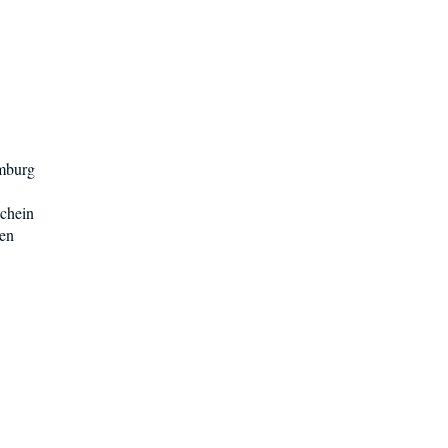
mburg
schein
en