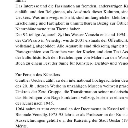
Inhalt
Das Interesse und die Faszination an fremden, andersartigen Ku
einläßt, und den Religionen, als Ausdruck dieser Kulturen, sind
Ueckers. Was unterwegs entsteht, sind umfangreiche, kleinform
Erscheinung und Farbigkeit in unmittelbarem Bezug zur Örtlich
Naturphänomene zum Thema haben.
Der 92-teilige Aquarell-Zyklus Wasser Venezia entstand 1994, 
der Ca’Pesaro in Venedig, wurde 2001 erstmals der Öffentlichke
vollständig abgebildet. Alle Aquarelle sind rückseitig signiert
Photographien von Dorothea van der Koelen und dem Text Acq
der kulturhistorisch den Beziehungen von Malern zu den Wasse
Buch zu einem Fest der Sinne für Künstler-, Dichter- und Vene
Zur Person des Künstlers
Günther Uecker, zählt zu den international hochgeachteten deu
des 20. Jh., dessen Werke in unzähligen Museen weltweit präse
Umkreis der Zero-Gruppe, die Transformation seiner malerisc
das Einbringen von Nagelstrukturen vollzog, leistete er eine
der Kunst nach 1945.
1964 nahm er zum erstenmal an der Documenta in Kassel teil u
Biennale Venedig.1975-95 lehrte er als Professor an der Kuns
Auszeichnungen gehört u.a. der Kaisering der Stadt Goslar (198
Mérite.