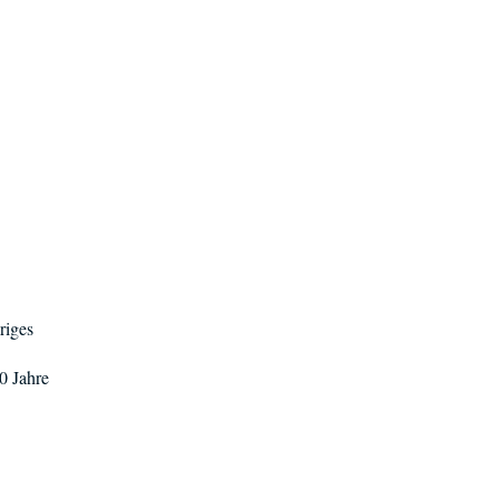
riges
0 Jahre