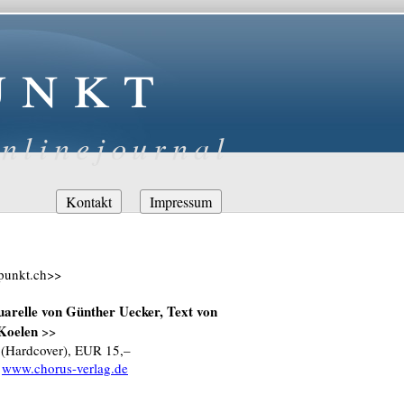
unkt
nlinejournal
Navigation
Kontakt
Impressum
überspringen
-punkt.ch>>
arelle von Günther Uecker, Text von
 Koelen
>>
 (Hardcover), EUR 15,–
;
www.chorus-verlag.de