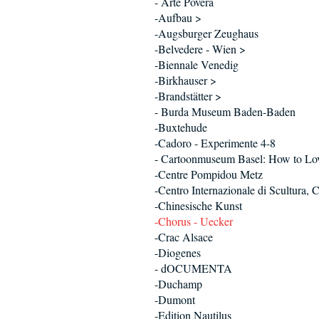
- Arte Povera
-Aufbau >
-Augsburger Zeughaus
-Belvedere - Wien >
-Biennale Venedig
-Birkhauser >
-Brandstätter >
- Burda Museum Baden-Baden
-Buxtehude
-Cadoro - Experimente 4-8
- Cartoonmuseum Basel: How to Lo
-Centre Pompidou Metz
-Centro Internazionale di Scultura, 
-Chinesische Kunst
-Chorus - Uecker
-Crac Alsace
-Diogenes
- dOCUMENTA
-Duchamp
-Dumont
-Edition Nautilus