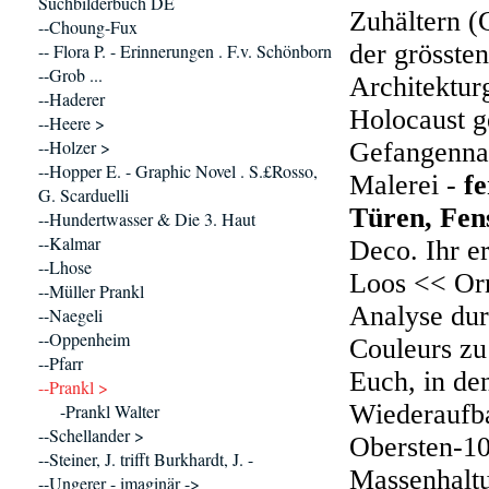
Suchbilderbuch DE
Zuhältern (
--Choung-Fux
der grösste
-- Flora P. - Erinnerungen . F.v. Schönborn
--Grob ...
Architektur
--Haderer
Holocaust g
--Heere >
--Holzer >
Gefangennah
--Hopper E. - Graphic Novel . S.£Rosso,
Malerei -
fe
G. Scarduelli
Türen, Fen
--Hundertwasser & Die 3. Haut
--Kalmar
Deco. Ihr e
--Lhose
Loos << Orn
--Müller Prankl
Analyse dur
--Naegeli
--Oppenheim
Couleurs zu
--Pfarr
Euch, in de
--Prankl >
Wiederaufba
-Prankl Walter
--Schellander >
Obersten-1
--Steiner, J. trifft Burkhardt, J. -
Massenhaltu
--Ungerer - imaginär ->