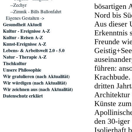
--Zechyr
bösartigen 
--Zimnik - Bills Ballonfahrt
Nord bis Süd
Eigenes Gestalten ->
Aus dieser U
Gesundheit Aktuell
Kultur - Ereignisse A-Z
Erkenntnis s
Kultur - Reisen A-Z
Freunde wie
Kunst-Ereignisse A-Z
Geistig+See
Lebens- & Arbeitswelt 2.0 - 5.0
Natur - Therapie A-Z
auseinander
Tischkultur
führen: anso
Unsere Philosophie
Wir gratulieren (nach Aktualität)
Krachbude. 
Wir würdigen (nach Aktualität)
dritten Jah
Wir zeichnen aus (nach Aktualität)
Architektur
Datenschutz erklärt
Künste zum
Apollinisch
den 30-iger 
Isolierhaft 