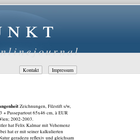
unkt
nlinejournal
Navigation
Kontakt
Impressum
überspringen
angenheit
Zeichnungen, Filzstift s/w,
A3 + Passepartout 65x46 cm, à EUR
 Wien; 2002-2003.
nstler hat Felix Kalmar mit Vehemenz
ei hat er mit seiner kalkulierten
atur geradezu reflexiv und gleichsam