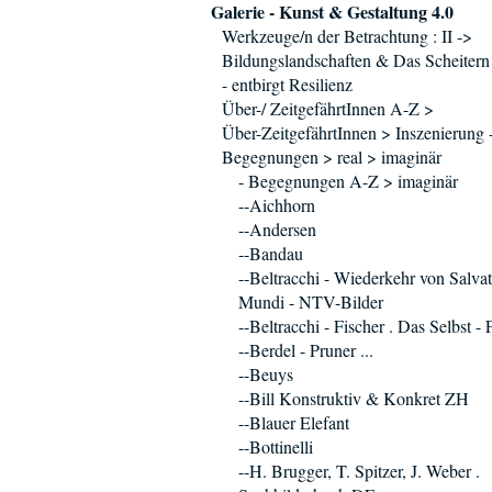
Galerie - Kunst & Gestaltung 4.0
Werkzeuge/n der Betrachtung : II ->
Bildungslandschaften & Das Scheitern
- entbirgt Resilienz
Über-/ ZeitgefährtInnen A-Z >
Über-ZeitgefährtInnen > Inszenierung 
Begegnungen > real > imaginär
- Begegnungen A-Z > imaginär
--Aichhorn
--Andersen
--Bandau
--Beltracchi - Wiederkehr von Salva
Mundi - NTV-Bilder
--Beltracchi - Fischer . Das Selbst -
--Berdel - Pruner ...
--Beuys
--Bill Konstruktiv & Konkret ZH
--Blauer Elefant
--Bottinelli
--H. Brugger, T. Spitzer, J. Weber .