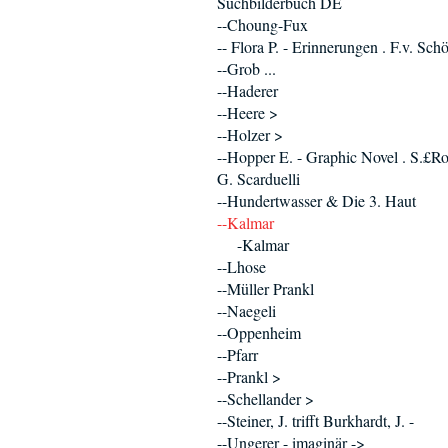
Suchbilderbuch DE
--Choung-Fux
-- Flora P. - Erinnerungen . F.v. Sc
--Grob ...
--Haderer
--Heere >
--Holzer >
--Hopper E. - Graphic Novel . S.£Ro
G. Scarduelli
--Hundertwasser & Die 3. Haut
--Kalmar
-Kalmar
--Lhose
--Müller Prankl
--Naegeli
--Oppenheim
--Pfarr
--Prankl >
--Schellander >
--Steiner, J. trifft Burkhardt, J. -
--Ungerer - imaginär ->