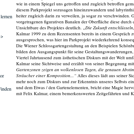
wie in einem Spiegel uns getroffen und zugleich betroffen gem
diesem Parkprojekt sozusagen hineinzuwandern und labyrinthi
heiter zugleich darin zu verweilen, ja sogar zu verschwinden. 
 lernen
vorgetragenen figurativen Banalen der Oberfläche diese durch 
Unsichtbare des Projektes deutlich.
„Die Zukunft entschlüsseln
Kalmar 1999 zu dem Rezensenten bereits in einem Gespräch zu
->
ausgesprochen, was hier im Parkprojekt wiederkehrend konseq
Die Wiener Schlossgartengestaltung an den Beispielen Schön
bilden den Ausgangspunkt für seine Gestaltungswanderungen, 
Viertel Jahrtausend zum ästhetischen Diskurs mit der Welt um
Kalmar seine Sichtweise und erzählt von seiner Begegnung mit
Gartenzonen zeigen an wolkenlosen Tagen, die genauen Abst
tor
Sträucher einer Komposition...“
Alles dieses lädt aus seiner 
mehr noch zum Diskurs und zur Erkenntnis unseres Selbsts ein
und dem Etwas / den Gartenelementen, bricht eine Magie hervor
 Finden
mit Felix Kalmar, einem bemerkenswerten Zeitgefährten und 