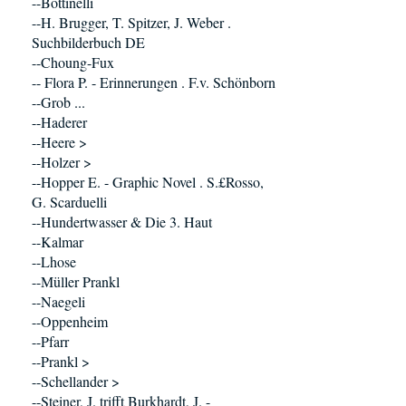
--Bottinelli
--H. Brugger, T. Spitzer, J. Weber .
Suchbilderbuch DE
--Choung-Fux
-- Flora P. - Erinnerungen . F.v. Schönborn
--Grob ...
--Haderer
--Heere >
--Holzer >
--Hopper E. - Graphic Novel . S.£Rosso,
G. Scarduelli
--Hundertwasser & Die 3. Haut
--Kalmar
--Lhose
--Müller Prankl
--Naegeli
--Oppenheim
--Pfarr
--Prankl >
--Schellander >
--Steiner, J. trifft Burkhardt, J. -