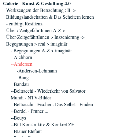
Galerie - Kunst & Gestaltung 4.0
Werkzeuge/n der Betrachtung : II ->
Bildungslandschaften & Das Scheitern lernen
- entbirgt Resilienz
Über-/ ZeitgefährtInnen A-Z >
Über-ZeitgefährtInnen > Inszenierung ->
Begegnungen > real > imaginär
- Begegnungen A-Z > imaginär
--Aichhorn
--Andersen
-Andersen-Lehmann
-Bang
--Bandau
--Beltracchi - Wiederkehr von Salvator
Mundi - NTV-Bilder
--Beltracchi - Fischer . Das Selbst - Finden
--Berdel - Pruner ...
--Beuys
--Bill Konstruktiv & Konkret ZH
--Blauer Elefant