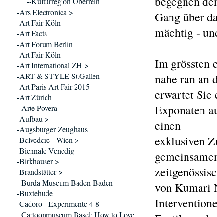
begegnen den
--Kulturregion Oberrein
-Ars Electronica >
Gang über da
-Art Fair Köln
mächtig - und
-Art Facts
-Art Forum Berlin
-Art Fair Köln
Im grössten
-Art International ZH >
-ART & STYLE St.Gallen
nahe ran an 
-Art Paris Art Fair 2015
erwartet Sie 
-Art Zürich
Exponaten au
- Arte Povera
-Aufbau >
einen
-Augsburger Zeughaus
exklusiven Z
-Belvedere - Wien >
-Biennale Venedig
gemeinsamen P
-Birkhauser >
zeitgenössis
-Brandstätter >
- Burda Museum Baden-Baden
von Kumari N
-Buxtehude
Intervention
-Cadoro - Experimente 4-8
- Cartoonmuseum Basel: How to Love