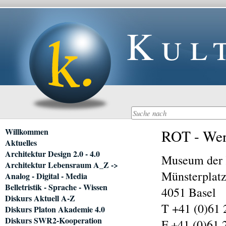
Kul
Navigation
Willkommen
ROT - Wenn
überspringen
Aktuelles
Architektur Design 2.0 - 4.0
Museum der 
Architektur Lebensraum A_Z ->
Münsterplatz
Analog - Digital - Media
Belletristik - Sprache - Wissen
4051 Basel
Diskurs Aktuell A-Z
T +41 (0)61 
Diskurs Platon Akademie 4.0
Diskurs SWR2-Kooperation
F +41 (0)61 