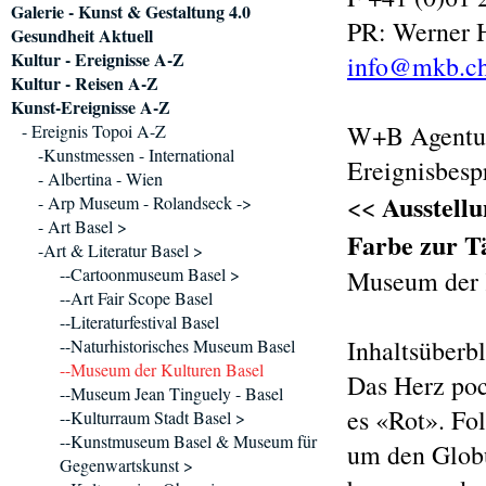
Galerie - Kunst & Gestaltung 4.0
PR: Werner 
Gesundheit Aktuell
Kultur - Ereignisse A-Z
info@mkb.c
Kultur - Reisen A-Z
Kunst-Ereignisse A-Z
W+B Agentur
- Ereignis Topoi A-Z
-Kunstmessen - International
Ereignisbes
- Albertina - Wien
Ausstell
<<
- Arp Museum - Rolandseck ->
- Art Basel >
Farbe zur Tä
-Art & Literatur Basel >
--Cartoonmuseum Basel >
Museum der 
--Art Fair Scope Basel
--Literaturfestival Basel
Inhaltsüberb
--Naturhistorisches Museum Basel
--Museum der Kulturen Basel
Das Herz poc
--Museum Jean Tinguely - Basel
es «Rot». Fo
--Kulturraum Stadt Basel >
--Kunstmuseum Basel & Museum für
um den Globu
Gegenwartskunst >