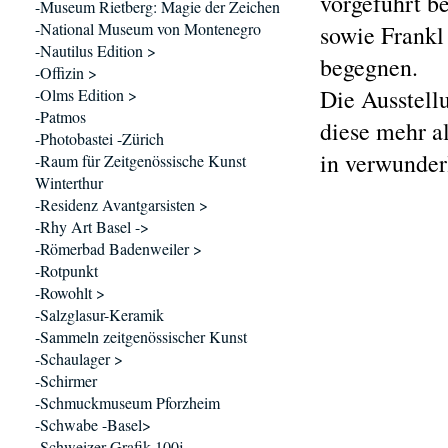
vorgeführt b
-Museum Rietberg: Magie der Zeichen
-National Museum von Montenegro
sowie Frankl
-Nautilus Edition >
begegnen.
-Offizin >
Die Ausstell
-Olms Edition >
-Patmos
diese mehr al
-Photobastei -Zürich
in verwunder
-Raum für Zeitgenössische Kunst
Winterthur
-Residenz Avantgarsisten >
-Rhy Art Basel ->
-Römerbad Badenweiler >
-Rotpunkt
-Rowohlt >
-Salzglasur-Keramik
-Sammeln zeitgenössischer Kunst
-Schaulager >
-Schirmer
-Schmuckmuseum Pforzheim
-Schwabe -Basel>
-Schweizer Grafik 100j.