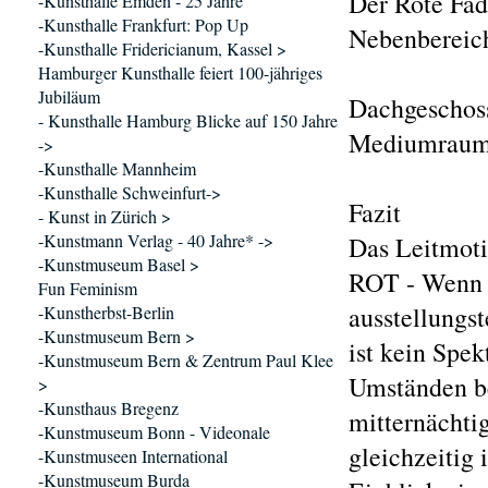
Der Rote Fa
-Kunsthalle Emden - 25 Jahre
-Kunsthalle Frankfurt: Pop Up
Nebenbereich
-Kunsthalle Fridericianum, Kassel >
Hamburger Kunsthalle feiert 100-jähriges
Jubiläum
Dachgeschos
- Kunsthalle Hamburg Blicke auf 150 Jahre
Mediumraum
->
-Kunsthalle Mannheim
-Kunsthalle Schweinfurt->
Fazit
- Kunst in Zürich >
-Kunstmann Verlag - 40 Jahre* ->
Das Leitmoti
-Kunstmuseum Basel >
ROT - Wenn F
Fun Feminism
ausstellungs
-Kunstherbst-Berlin
-Kunstmuseum Bern >
ist kein Spek
-Kunstmuseum Bern & Zentrum Paul Klee
Umständen be
>
-Kunsthaus Bregenz
mitternächti
-Kunstmuseum Bonn - Videonale
gleichzeitig
-Kunstmuseen International
-Kunstmuseum Burda