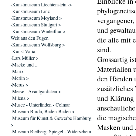
Einblicke in 
-Kunstmuseum Liechtenstein ->
phylogenetis
-Kunstmuseum Linz
-Kunstmuseum Moyland >
vergangener, 
-Kunstmuseum Stuttgart >
und gewaltaus
-Kunstmuseum Winterthur >
Welt aus den Fugen
die alle mit
-Kunstmuseum Wolfsburg >
sind.
-Kunst Varia
Grossartig i
-Lars Müller >
-Macke und ...
Materialien 
-Marix
den Händen u
-Merlin >
-Merus >
zusätzliches
-Merve - Avantgardisten >
und Klärung 
-Milena >
-Musee - Unterlinden - Colmar
anschauliche
-Museum Burda, Baden-Baden >
die magische
-Museum für Kunst & Gewerbe Hamburg
>
Masken und A
-Museum Rietberg: Spiegel - Widerschein