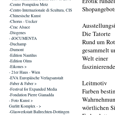
Erotik runde
-Centre Pompidou Metz
Shopangebots
-Centro Internazionale di Scultura, CIS
-Chinesische Kunst
-Chorus - Uecker
Ausstellungs
-Crac Alsace
Die Tatorte
-Diogenes
- dOCUMENTA
Rund um Rot
-Duchamp
gesammelt un
-Dumont
-Edition Nautilus
Welt einer
-Edition Olms
faszinierende
-Eikones >
- 21er Haus - Wien
-EVA Europäische Verlagsanstalt
Leitmotiv
-Faber & Faber >
-Festival for Expanded Media
Farben besti
-Fondation Pierre Gianadda
Wahrnehmung,
- Foto Kunst >
Gurlitt Komplex - >
wörtlichen Si
-Glaswerkstatt Ballrechten-Dottingen