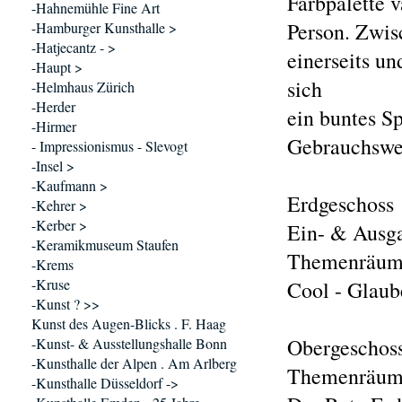
Farbpalette v
-Hahnemühle Fine Art
Person. Zwis
-Hamburger Kunsthalle >
-Hatjecantz - >
einerseits un
-Haupt >
sich
-Helmhaus Zürich
-Herder
ein buntes S
-Hirmer
Gebrauchswei
- Impressionismus - Slevogt
-Insel >
-Kaufmann >
Erdgeschoss
-Kehrer >
-Kerber >
Ein- & Ausga
-Keramikmuseum Staufen
Themenräume:
-Krems
-Kruse
Cool - Glaub
-Kunst ? >>
Kunst des Augen-Blicks . F. Haag
Obergeschos
-Kunst- & Ausstellungshalle Bonn
-Kunsthalle der Alpen . Am Arlberg
Themenräume:
-Kunsthalle Düsseldorf ->