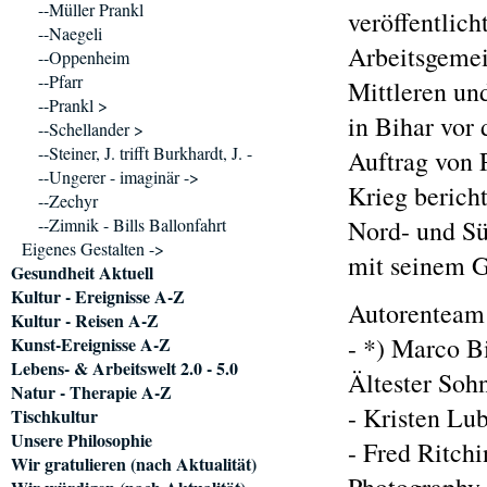
--Müller Prankl
veröffentlich
--Naegeli
Arbeitsgemei
--Oppenheim
--Pfarr
Mittleren un
--Prankl >
in Bihar vor
--Schellander >
--Steiner, J. trifft Burkhardt, J. -
Auftrag von 
--Ungerer - imaginär ->
Krieg bericht
--Zechyr
--Zimnik - Bills Ballonfahrt
Nord- und Sü
Eigenes Gestalten ->
mit seinem 
Gesundheit Aktuell
Kultur - Ereignisse A-Z
Autorenteam
Kultur - Reisen A-Z
- *) Marco B
Kunst-Ereignisse A-Z
Lebens- & Arbeitswelt 2.0 - 5.0
Ältester Soh
Natur - Therapie A-Z
- Kristen Lu
Tischkultur
Unsere Philosophie
- Fred Ritchi
Wir gratulieren (nach Aktualität)