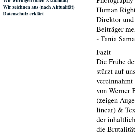
Photography 
Wir würdigen (nach Aktualität)
Wir zeichnen aus (nach Aktualität)
Human Right
Datenschutz erklärt
Direktor und
Beiträger me
- Tania Sam
Fazit
Die Frühe der
stürzt auf un
vereinnahmt 
von Werner B
(zeigen Auge
linear) & Te
der inhaltli
die Brutalit