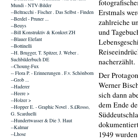
fotografische
Mundi - NTV-Bilder
Erstmals wer
--Beltracchi - Fischer . Das Selbst - Finden
--Berdel - Pruner ...
zahlreiche u
--Beuys
und Tagebuch
--Bill Konstruktiv & Konkret ZH
--Blauer Elefant
Lebensgeschi
--Bottinelli
Reiseeindrüc
--H. Brugger, T. Spitzer, J. Weber .
Suchbilderbuch DE
nacherzählt.
--Choung-Fux
-- Flora P. - Erinnerungen . F.v. Schönborn
Der Protagon
--Grob ...
Werner Bisch
--Haderer
--Heere >
sich dann ab
--Holzer >
dem Ende des
--Hopper E. - Graphic Novel . S.£Rosso,
Süddeutschla
G. Scarduelli
--Hundertwasser & Die 3. Haut
dokumentierte
--Kalmar
1949 wurden 
--Lhose