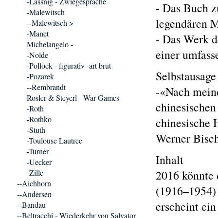
-Lassnig - Zwiegespräche
- Das Buch z
-Malewitsch
legendären 
--Malewitsch >
-Manet
- Das Werk d
Michelangelo -
einer umfass
-Nolde
-Pollock - figurativ -art brut
Selbstausage
-Pozarek
--Rembrandt
-«Nach meine
Rosler & Steyerl - War Games
chinesischen
-Roth
-Rothko
chinesische 
-Stuth
Werner Bisc
-Toulouse Lautrec
-Turner
Inhalt
-Uecker
-Zille
2016 könnte 
--Aichhorn
(1916–1954) 
--Andersen
erscheint ei
--Bandau
--Beltracchi - Wiederkehr von Salvator