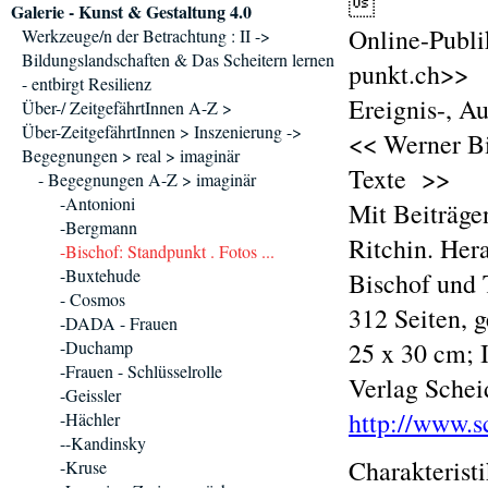

Galerie - Kunst & Gestaltung 4.0
Online-Publi
Werkzeuge/n der Betrachtung : II ->
Bildungslandschaften & Das Scheitern lernen
punkt.ch>>
- entbirgt Resilienz
Ereignis-, A
Über-/ ZeitgefährtInnen A-Z >
Über-ZeitgefährtInnen > Inszenierung ->
<< Werner Bi
Begegnungen > real > imaginär
Texte >>
- Begegnungen A-Z > imaginär
-Antonioni
Mit Beiträge
-Bergmann
Ritchin. Her
-Bischof: Standpunkt . Fotos ...
-Buxtehude
Bischof und
- Cosmos
312 Seiten, 
-DADA - Frauen
-Duchamp
25 x 30 cm; 
-Frauen - Schlüsselrolle
Verlag Schei
-Geissler
http://www.s
-Hächler
--Kandinsky
Charakterist
-Kruse