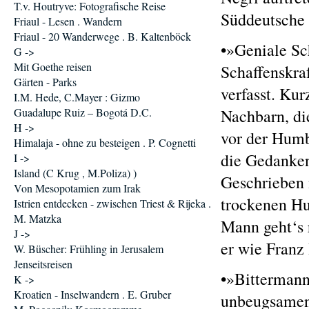
T.v. Houtryve: Fotografische Reise
Süddeutsche 
Friaul - Lesen . Wandern
Friaul - 20 Wanderwege . B. Kaltenböck
•»Geniale Sc
G ->
Mit Goethe reisen
Schaffenskraf
Gärten - Parks
verfasst. Kur
I.M. Hede, C.Mayer : Gizmo
Guadalupe Ruiz – Bogotá D.C.
Nachbarn, di
H ->
vor der Humb
Himalaja - ohne zu besteigen . P. Cognetti
die Gedanken
I ->
Island (C Krug , M.Poliza) )
Geschrieben 
Von Mesopotamien zum Irak
trockenen Hu
Istrien entdecken - zwischen Triest & Rijeka .
M. Matzka
Mann geht‘s 
J ->
er wie Franz
W. Büscher: Frühling in Jerusalem
Jenseitsreisen
•»Bittermann 
K ->
Kroatien - Inselwandern . E. Gruber
unbeugsamen 