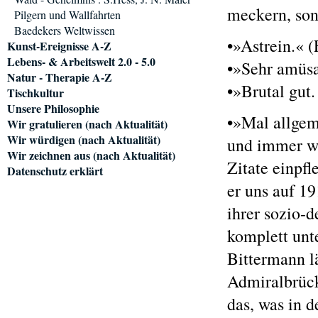
meckern, sond
Pilgern und Wallfahrten
Baedekers Weltwissen
•»Astrein.« 
Kunst-Ereignisse A-Z
Lebens- & Arbeitswelt 2.0 - 5.0
•»Sehr amüsa
Natur - Therapie A-Z
•»Brutal gut
Tischkultur
Unsere Philosophie
•»Mal allgeme
Wir gratulieren (nach Aktualität)
Wir würdigen (nach Aktualität)
und immer wi
Wir zeichnen aus (nach Aktualität)
Zitate einpf
Datenschutz erklärt
er uns auf 1
ihrer sozio-
komplett unte
Bittermann l
Admiralbrück
das, was in d