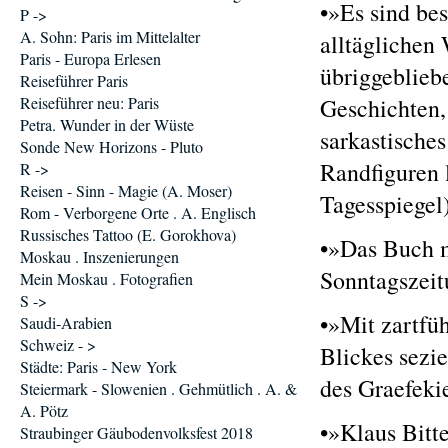
•»Es sind be
P ->
A. Sohn: Paris im Mittelalter
alltäglichen
Paris - Europa Erlesen
übriggeblieb
Reiseführer Paris
Reiseführer neu: Paris
Geschichten, 
Petra. Wunder in der Wüste
sarkastische
Sonde New Horizons - Pluto
Randfiguren 
R ->
Reisen - Sinn - Magie (A. Moser)
Tagesspiegel
Rom - Verborgene Orte . A. Englisch
Russisches Tattoo (E. Gorokhova)
•»Das Buch m
Moskau . Inszenierungen
Sonntagszeit
Mein Moskau . Fotografien
S ->
•»Mit zartfü
Saudi-Arabien
Schweiz - >
Blickes sezie
Städte: Paris - New York
des Graefeki
Steiermark - Slowenien . Gehmütlich . A. &
A. Pötz
•»Klaus Bitt
Straubinger Gäubodenvolksfest 2018