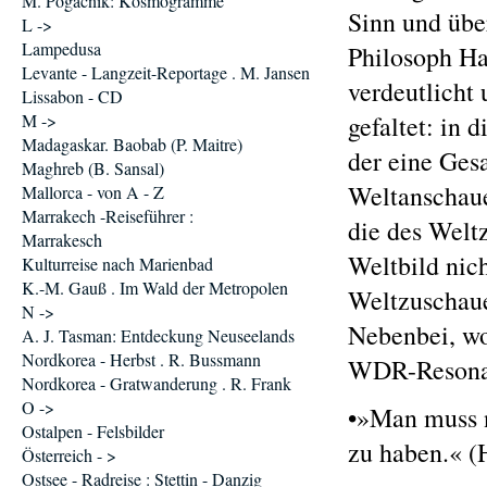
M. Pogacnik: Kosmogramme
Sinn und übe
L ->
Lampedusa
Philosoph Ha
Levante - Langzeit-Reportage . M. Jansen
verdeutlicht
Lissabon - CD
M ->
gefaltet: in 
Madagaskar. Baobab (P. Maitre)
der eine Ges
Maghreb (B. Sansal)
Weltanschaue
Mallorca - von A - Z
Marrakech -Reiseführer :
die des Weltz
Marrakesch
Weltbild nich
Kulturreise nach Marienbad
K.-M. Gauß . Im Wald der Metropolen
Weltzuschaue
N ->
Nebenbei, wo
A. J. Tasman: Entdeckung Neuseelands
Nordkorea - Herbst . R. Bussmann
WDR-Resona
Nordkorea - Gratwanderung . R. Frank
O ->
•»Man muss n
Ostalpen - Felsbilder
zu haben.« (
Österreich - >
Ostsee - Radreise : Stettin - Danzig