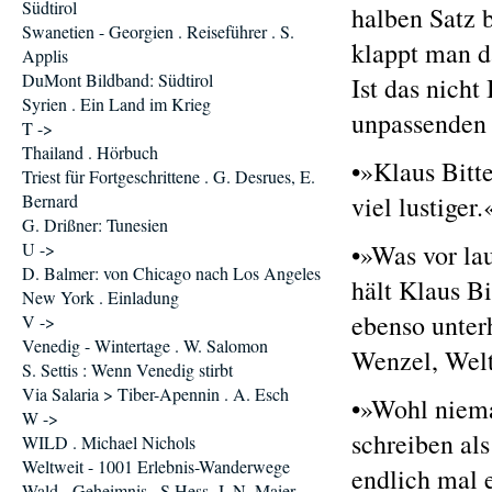
Südtirol
halben Satz 
Swanetien - Georgien . Reiseführer . S.
klappt man d
Applis
DuMont Bildband: Südtirol
Ist das nich
Syrien . Ein Land im Krieg
unpassenden 
T ->
Thailand . Hörbuch
•»Klaus Bitt
Triest für Fortgeschrittene . G. Desrues, E.
Bernard
viel lustiger
G. Drißner: Tunesien
U ->
•»Was vor la
D. Balmer: von Chicago nach Los Angeles
hält Klaus Bi
New York . Einladung
ebenso unter
V ->
Venedig - Wintertage . W. Salomon
Wenzel, Wel
S. Settis : Wenn Venedig stirbt
Via Salaria > Tiber-Apennin . A. Esch
•»Wohl niema
W ->
schreiben als
WILD . Michael Nichols
Weltweit - 1001 Erlebnis-Wanderwege
endlich mal 
Wald - Geheimnis . S.Hess, J. N. Maier