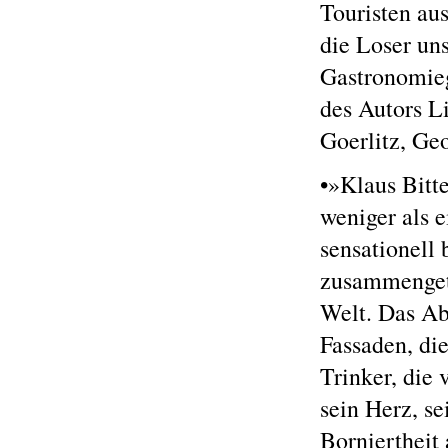
Touristen au
die Loser un
Gastronomieg
des Autors L
Goerlitz, Ge
•»Klaus Bitt
weniger als e
sensationell
zusammengetr
Welt. Das Abs
Fassaden, die
Trinker, die
sein Herz, s
Borniertheit 