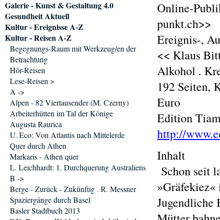
Galerie - Kunst & Gestaltung 4.0
Online-Publi
Gesundheit Aktuell
punkt.ch>>
Kultur - Ereignisse A-Z
Ereignis-, A
Kultur - Reisen A-Z
Begegnungs-Raum mit Werkzeug/en der
<< Klaus Bit
Betrachtung
Alkohol . Kr
Hör-Reisen
Lese-Reisen >
192 Seiten, 
A ->
Euro
Alpen - 82 Viertausender (M. Czerny)
Arbeiterhütten im Tal der Könige
Edition Tiam
Augusta Raurica
http://www.e
U. Eco: Von Atlantis nach Mittelerde
Quer durch Athen
Inhalt
Markaris - Athen quer
L. Leichhardt: 1. Durchquerung Australiens
Schon seit l
B ->
»Gräfekiez« 
Berge - Zurück - Zukünftig . R. Messner
Spaziergänge durch Basel
Jugendliche H
Basler Stadtbuch 2013
Mütter bahne