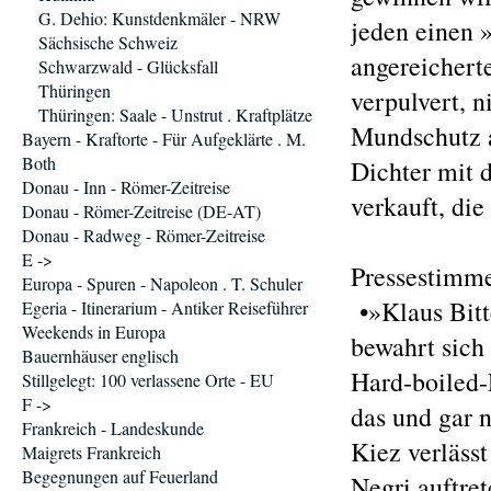
G. Dehio: Kunstdenkmäler - NRW
jeden einen »
Sächsische Schweiz
angereicherte
Schwarzwald - Glücksfall
Thüringen
verpulvert, n
Thüringen: Saale - Unstrut . Kraftplätze
Mundschutz a
Bayern - Kraftorte - Für Aufgeklärte . M.
Both
Dichter mit 
Donau - Inn - Römer-Zeitreise
verkauft, die
Donau - Römer-Zeitreise (DE-AT)
Donau - Radweg - Römer-Zeitreise
E ->
Pressestimm
Europa - Spuren - Napoleon . T. Schuler
•»Klaus Bitt
Egeria - Itinerarium - Antiker Reiseführer
Weekends in Europa
bewahrt sich 
Bauernhäuser englisch
Hard-boiled-
Stillgelegt: 100 verlassene Orte - EU
F ->
das und gar 
Frankreich - Landeskunde
Kiez verlässt
Maigrets Frankreich
Begegnungen auf Feuerland
Negri auftret