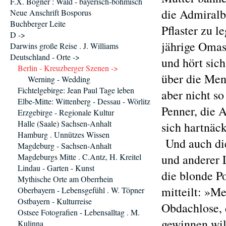
F.X. Bogner : Wald - bayerisch-böhmisch
die Admiralb
Neue Anschrift Bosporus
Buchberger Leite
Pflaster zu l
D ->
jährige Omas
Darwins große Reise . J. Williams
Deutschland - Orte ->
und hört sich
Berlin - Kreuzberger Szenen ->
über die Mens
Werning - Wedding
Fichtelgebirge: Jean Paul Tage leben
aber nicht so
Elbe-Mitte: Wittenberg - Dessau - Wörlitz
Penner, die A
Erzgebirge - Regionale Kultur
Halle (Saale) Sachsen-Anhalt
sich hartnäck
Hamburg . Unnützes Wissen
Und auch die
Magdeburg - Sachsen-Anhalt
Magdeburgs Mitte . C.Antz, H. Kreitel
und anderer L
Lindau - Garten - Kunst
die blonde P
Mythische Orte am Oberrhein
mitteilt: »Me
Oberbayern - Lebensgefühl . W. Töpner
Ostbayern - Kulturreise
Obdachlose, 
Ostsee Fotografien - Lebensalltag . M.
gewinnen wil
Kulinna