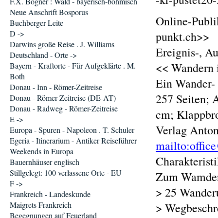
F.X. Bogner : Wald - bayerisch-böhmisch
Neue Anschrift Bosporus
Online-Publik
Buchberger Leite
D ->
punkt.ch>>
Darwins große Reise . J. Williams
Ereignis-, A
Deutschland - Orte ->
<< Wandern i
Bayern - Kraftorte - Für Aufgeklärte . M.
Both
Ein Wander- 
Donau - Inn - Römer-Zeitreise
257 Seiten; 
Donau - Römer-Zeitreise (DE-AT)
Donau - Radweg - Römer-Zeitreise
cm; Klappbro
E ->
Verlag Anton
Europa - Spuren - Napoleon . T. Schuler
Egeria - Itinerarium - Antiker Reiseführer
mailto:offic
Weekends in Europa
Charakterist
Bauernhäuser englisch
Stillgelegt: 100 verlassene Orte - EU
Zum Wamdern
F ->
> 25 Wander
Frankreich - Landeskunde
Maigrets Frankreich
> Wegbeschre
Begegnungen auf Feuerland