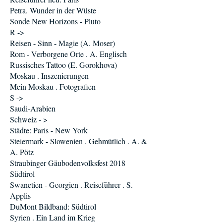
Petra. Wunder in der Wüste
Sonde New Horizons - Pluto
R ->
Reisen - Sinn - Magie (A. Moser)
Rom - Verborgene Orte . A. Englisch
Russisches Tattoo (E. Gorokhova)
Moskau . Inszenierungen
Mein Moskau . Fotografien
S ->
Saudi-Arabien
Schweiz - >
Städte: Paris - New York
Steiermark - Slowenien . Gehmütlich . A. &
A. Pötz
Straubinger Gäubodenvolksfest 2018
Südtirol
Swanetien - Georgien . Reiseführer . S.
Applis
DuMont Bildband: Südtirol
Syrien . Ein Land im Krieg