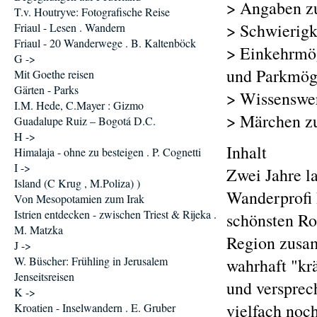
> Angaben z
T.v. Houtryve: Fotografische Reise
> Schwierigke
Friaul - Lesen . Wandern
Friaul - 20 Wanderwege . B. Kaltenböck
> Einkehrmög
G ->
und Parkmög
Mit Goethe reisen
Gärten - Parks
> Wissenswer
I.M. Hede, C.Mayer : Gizmo
> Märchen zu
Guadalupe Ruiz – Bogotá D.C.
H ->
Inhalt
Himalaja - ohne zu besteigen . P. Cognetti
I ->
Zwei Jahre l
Island (C Krug , M.Poliza) )
Wanderprofi 
Von Mesopotamien zum Irak
Istrien entdecken - zwischen Triest & Rijeka .
schönsten Ro
M. Matzka
Region zusam
J ->
W. Büscher: Frühling in Jerusalem
wahrhaft "kr
Jenseitsreisen
und versprec
K ->
vielfach noc
Kroatien - Inselwandern . E. Gruber