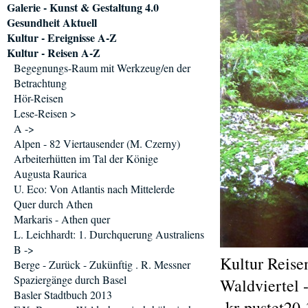
Galerie - Kunst & Gestaltung 4.0
Gesundheit Aktuell
Kultur - Ereignisse A-Z
Kultur - Reisen A-Z
Begegnungs-Raum mit Werkzeug/en der
Betrachtung
Hör-Reisen
Lese-Reisen >
A ->
Alpen - 82 Viertausender (M. Czerny)
Arbeiterhütten im Tal der Könige
Augusta Raurica
U. Eco: Von Atlantis nach Mittelerde
Quer durch Athen
Markaris - Athen quer
L. Leichhardt: 1. Durchquerung Australiens
B ->
Kultur Reise
Berge - Zurück - Zukünftig . R. Messner
Spaziergänge durch Basel
Waldviertel -
Basler Stadtbuch 2013
-kr-pustet20-