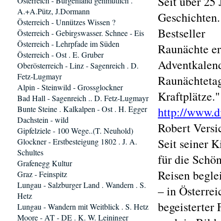
Seit über 25
Österreich - Burgenland gehmütlich .
A.+A.Pütz, J.Dormann
Geschichten.
Österreich - Unnützes Wissen ?
Bestseller
Österreich - Gebirgswasser. Schnee - Eis
Österreich - Lehrpfade im Süden
Raunächte er
Österreich - Ost . E. Gruber
Adventkalend
Oberösterreich - Linz - Sagenreich . D.
Fetz-Lugmayr
Raunächteta
Alpin - Steinwild - Grossglockner
Kraftplätze."
Bad Hall - Sagenreich .. D. Fetz-Lugmayr
Bunte Steine . Kalkalpen - Ost . H. Egger
http://www.d
Dachstein - wild
Robert Versi
Gipfelziele - 100 Wege..(T. Neuhold)
Seit seiner K
Glockner - Erstbesteigung 1802 . J. A.
Schultes
für die Schö
Grafenegg Kultur
Reisen beglei
Graz - Feinspitz
Lungau - Salzburger Land . Wandern . S.
– in Österrei
Hetz
begeisterter 
Lungau - Wandern mit Weitblick . S. Hetz
Moore - AT - DE . K. W. Leininger