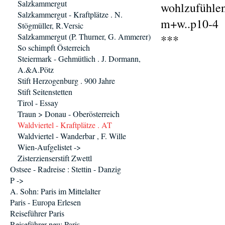
Salzkammergut
wohlzufühlen
Salzkammergut - Kraftplätze . N.
m+w..p10-4
Stögmüller, R.Versic
Salzkammergut (P. Thurner, G. Ammerer)
***
So schimpft Österreich
Steiermark - Gehmütlich . J. Dormann,
A.&A.Pötz
Stift Herzogenburg . 900 Jahre
Stift Seitenstetten
Tirol - Essay
Traun > Donau - Oberösterreich
Waldviertel - Kraftplätze . AT
Waldviertel - Wanderbar , F. Wille
Wien-Aufgelistet ->
Zisterzienserstift Zwettl
Ostsee - Radreise : Stettin - Danzig
P ->
A. Sohn: Paris im Mittelalter
Paris - Europa Erlesen
Reiseführer Paris
Reiseführer neu: Paris