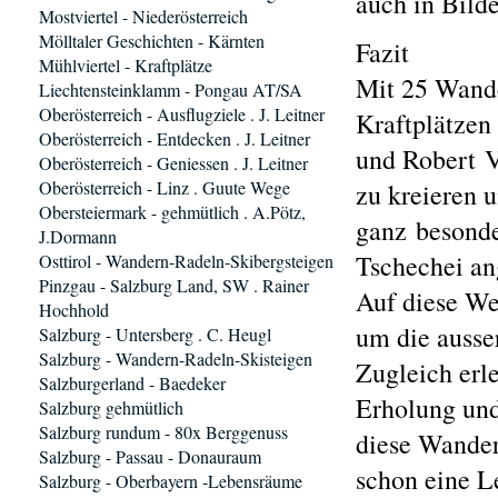
auch in Bilde
Mostviertel - Niederösterreich
Mölltaler Geschichten - Kärnten
Fazit
Mühlviertel - Kraftplätze
Mit 25 Wande
Liechtensteinklamm - Pongau AT/SA
Oberösterreich - Ausflugziele . J. Leitner
Kraftplätzen
Oberösterreich - Entdecken . J. Leitner
und Robert V
Oberösterreich - Geniessen . J. Leitner
Oberösterreich - Linz . Guute Wege
zu kreieren 
Obersteiermark - gehmütlich . A.Pötz,
ganz besonde
J.Dormann
Tschechei an
Osttirol - Wandern-Radeln-Skibergsteigen
Pinzgau - Salzburg Land, SW . Rainer
Auf diese We
Hochhold
um die ausse
Salzburg - Untersberg . C. Heugl
Salzburg - Wandern-Radeln-Skisteigen
Zugleich erl
Salzburgerland - Baedeker
Erholung und
Salzburg gehmütlich
Salzburg rundum - 80x Berggenuss
diese Wander
Salzburg - Passau - Donauraum
schon eine L
Salzburg - Oberbayern -Lebensräume