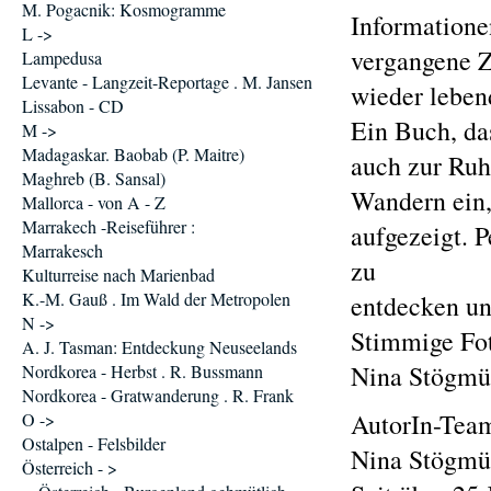
M. Pogacnik: Kosmogramme
Informatione
L ->
vergangene Z
Lampedusa
Levante - Langzeit-Reportage . M. Jansen
wieder leben
Lissabon - CD
Ein Buch, da
M ->
Madagaskar. Baobab (P. Maitre)
auch zur Ruh
Maghreb (B. Sansal)
Wandern ein,
Mallorca - von A - Z
Marrakech -Reiseführer :
aufgezeigt. P
Marrakesch
zu
Kulturreise nach Marienbad
K.-M. Gauß . Im Wald der Metropolen
entdecken un
N ->
Stimmige Fot
A. J. Tasman: Entdeckung Neuseelands
Nina Stögmül
Nordkorea - Herbst . R. Bussmann
Nordkorea - Gratwanderung . R. Frank
AutorIn-Tea
O ->
Ostalpen - Felsbilder
Nina Stögmü
Österreich - >