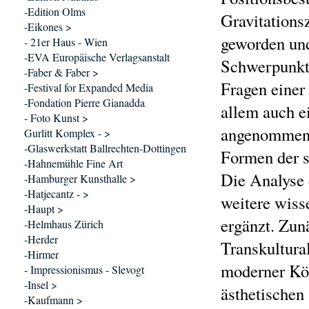
-Edition Olms
Gravitations
-Eikones >
geworden und 
- 21er Haus - Wien
-EVA Europäische Verlagsanstalt
Schwerpunkt
-Faber & Faber >
Fragen einer
-Festival for Expanded Media
-Fondation Pierre Gianadda
allem auch e
- Foto Kunst >
angenommen h
Gurlitt Komplex - >
-Glaswerkstatt Ballrechten-Dottingen
Formen der so
-Hahnemühle Fine Art
Die Analyse 
-Hamburger Kunsthalle >
-Hatjecantz - >
weitere wiss
-Haupt >
ergänzt. Zun
-Helmhaus Zürich
-Herder
Transkultural
-Hirmer
moderner Kör
- Impressionismus - Slevogt
-Insel >
ästhetischen
-Kaufmann >