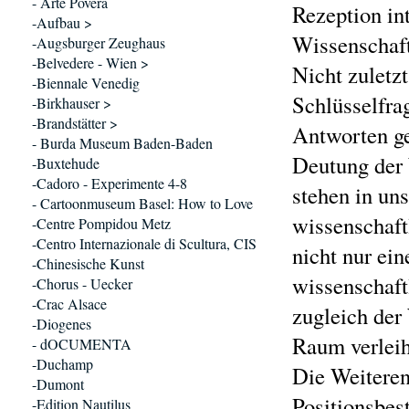
- Arte Povera
Rezeption in
-Aufbau >
Wissenschaft
-Augsburger Zeughaus
-Belvedere - Wien >
Nicht zuletzt
-Biennale Venedig
Schlüsselfra
-Birkhauser >
-Brandstätter >
Antworten ge
- Burda Museum Baden-Baden
Deutung der 
-Buxtehude
-Cadoro - Experimente 4-8
stehen in un
- Cartoonmuseum Basel: How to Love
wissenschaft
-Centre Pompidou Metz
-Centro Internazionale di Scultura, CIS
nicht nur ei
-Chinesische Kunst
wissenschaft
-Chorus - Uecker
-Crac Alsace
zugleich der
-Diogenes
Raum verleih
- dOCUMENTA
-Duchamp
Die Weiteren
-Dumont
Positionsbes
-Edition Nautilus