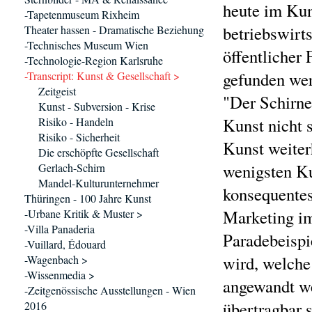
heute im Kun
-Tapetenmuseum Rixheim
betriebswirts
Theater hassen - Dramatische Beziehung
-Technisches Museum Wien
öffentlicher
-Technologie-Region Karlsruhe
gefunden we
-Transcript: Kunst & Gesellschaft >
Zeitgeist
"Der Schirne
Kunst - Subversion - Krise
Kunst nicht s
Risiko - Handeln
Risiko - Sicherheit
Kunst weiter
Die erschöpfte Gesellschaft
wenigsten Kul
Gerlach-Schirn
Mandel-Kulturunternehmer
konsequentes
Thüringen - 100 Jahre Kunst
Marketing im
-Urbane Kritik & Muster >
-Villa Panaderia
Paradebeispi
-Vuillard, Édouard
wird, welche
-Wagenbach >
-Wissenmedia >
angewandt we
-Zeitgenössische Ausstellungen - Wien
übertragbar s
2016