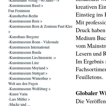
-Kunstmann Verlag - 40 Jahre* ->
kreativen Ei
-Kunstmuseum Basel >
Fun Feminism
Einstieg ins
-Kunstherbst-Berlin
Mit professi
-Kunstmuseum Bern >
-Kunstmuseum Bern & Zentrum Paul Klee
Druck haben 
>
Medium Buch 
-Kunsthaus Bregenz
-Kunstmuseum Bonn - Videonale
vom Mainstre
-Kunstmuseen International
Lesern und R
-Kunstmuseum Burda
-Kunstmuseum Liechtenstein ->
Im Ergebnis 
-Kunstmuseum Linz
Fachsortimen
-Kunstmuseum Moyland >
-Kunstmuseum Stuttgart >
Feuilletons.
-Kunstmuseum Winterthur >
Welt aus den Fugen
-Kunstmuseum Wolfsburg >
Globaler W
-Kunst Varia
-Lars Müller >
Die Veröffen
-Macke und ...