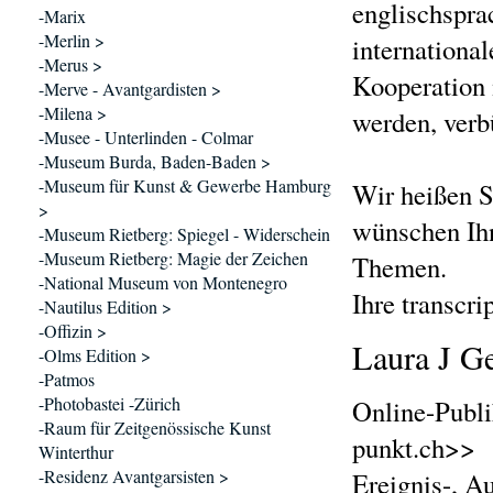
englischspra
-Marix
-Merlin >
international
-Merus >
Kooperation 
-Merve - Avantgardisten >
-Milena >
werden, verb
-Musee - Unterlinden - Colmar
-Museum Burda, Baden-Baden >
-Museum für Kunst & Gewerbe Hamburg
Wir heißen S
>
wünschen Ihn
-Museum Rietberg: Spiegel - Widerschein
-Museum Rietberg: Magie der Zeichen
Themen.
-National Museum von Montenegro
Ihre transcri
-Nautilus Edition >
-Offizin >
Laura J Ge
-Olms Edition >
-Patmos
-Photobastei -Zürich
Online-Publi
-Raum für Zeitgenössische Kunst
punkt.ch>>
Winterthur
-Residenz Avantgarsisten >
Ereignis-, A