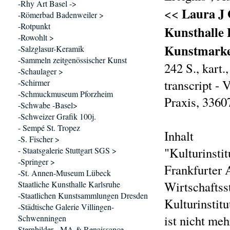
-Rhy Art Basel ->
Laura J 
<<
-Römerbad Badenweiler >
-Rotpunkt
Kunsthalle 
-Rowohlt >
Kunstmarket
-Salzglasur-Keramik
-Sammeln zeitgenössischer Kunst
242 S., kart
-Schaulager >
transcript -
-Schirmer
-Schmuckmuseum Pforzheim
Praxis, 3360
-Schwabe -Basel>
-Schweizer Grafik 100j.
- Sempé St. Tropez
Inhalt
-S. Fischer >
"Kulturinsti
- Staatsgalerie Stuttgart SGS >
-Springer >
Frankfurter 
-St. Annen-Museum Lübeck
Wirtschaftss
Staatliche Kunsthalle Karlsruhe
-Staatlichen Kunstsammlungen Dresden
Kulturinstit
-Städtische Galerie Villingen-
ist nicht me
Schwenningen
Sternbilder - MA & Renaissance