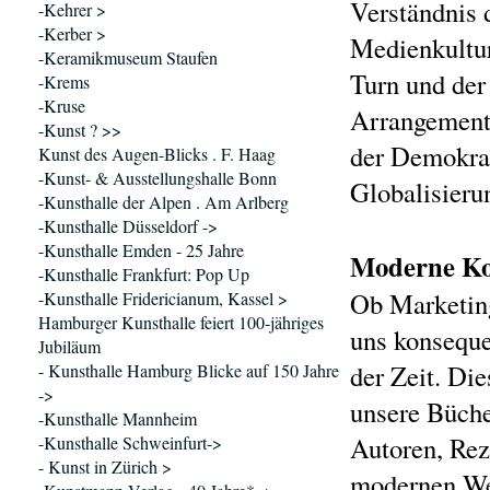
Verständnis d
-Kehrer >
-Kerber >
Medienkultur
-Keramikmuseum Staufen
Turn und de
-Krems
-Kruse
Arrangements
-Kunst ? >>
der Demokrat
Kunst des Augen-Blicks . F. Haag
-Kunst- & Ausstellungshalle Bonn
Globalisieru
-Kunsthalle der Alpen . Am Arlberg
-Kunsthalle Düsseldorf ->
-Kunsthalle Emden - 25 Jahre
Moderne Ko
-Kunsthalle Frankfurt: Pop Up
Ob Marketin
-Kunsthalle Fridericianum, Kassel >
Hamburger Kunsthalle feiert 100-jähriges
uns konseque
Jubiläum
der Zeit. Die
- Kunsthalle Hamburg Blicke auf 150 Jahre
->
unsere Büche
-Kunsthalle Mannheim
Autoren, Rez
-Kunsthalle Schweinfurt->
- Kunst in Zürich >
modernen Web