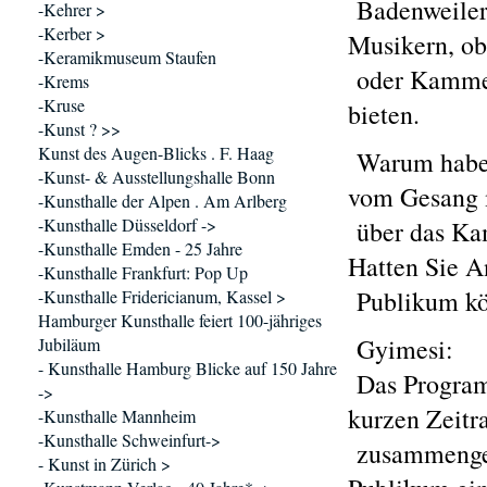
Badenweiler 
-Kehrer >
-Kerber >
Musikern, ob
-Keramikmuseum Staufen
oder Kammer
-Krems
-Kruse
bieten.
-Kunst ? >>
Kunst des Augen-Blicks . F. Haag
Warum haben 
-Kunst- & Ausstellungshalle Bonn
vom Gesang 
-Kunsthalle der Alpen . Am Arlberg
-Kunsthalle Düsseldorf ->
über das Kam
-Kunsthalle Emden - 25 Jahre
Hatten Sie A
-Kunsthalle Frankfurt: Pop Up
Publikum kö
-Kunsthalle Fridericianum, Kassel >
Hamburger Kunsthalle feiert 100-jähriges
Gyimesi:
Jubiläum
- Kunsthalle Hamburg Blicke auf 150 Jahre
Das Program
->
kurzen Zeit
-Kunsthalle Mannheim
-Kunsthalle Schweinfurt->
zusammenges
- Kunst in Zürich >