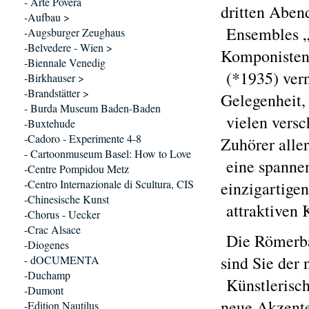
- Arte Povera
dritten Abe
-Aufbau >
Ensembles „I
-Augsburger Zeughaus
-Belvedere - Wien >
Komponisten
-Biennale Venedig
(*1935) vern
-Birkhauser >
-Brandstätter >
Gelegenheit,
- Burda Museum Baden-Baden
vielen versc
-Buxtehude
-Cadoro - Experimente 4-8
Zuhörer alle
- Cartoonmuseum Basel: How to Love
eine spannen
-Centre Pompidou Metz
-Centro Internazionale di Scultura, CIS
einzigartige
-Chinesische Kunst
attraktiven 
-Chorus - Uecker
-Crac Alsace
Die Römerbad
-Diogenes
sind Sie der 
- dOCUMENTA
-Duchamp
Künstlerisch
-Dumont
neue Akzent
-Edition Nautilus