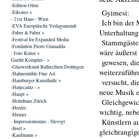
-Edition Olms
Gyimesi:
-Eikones >
- 21er Haus - Wien
Ich bin der 
-EVA Europäische Verlagsanstalt
Unterhaltung
-Faber & Faber >
-Festival for Expanded Media
Stammgäste a
-Fondation Pierre Gianadda
wäre äußerst
- Foto Kunst >
Gurlitt Komplex - >
gewesen, die
-Glaswerkstatt Ballrechten-Dottingen
weiterzuführ
-Hahnemühle Fine Art
-Hamburger Kunsthalle >
versucht, di
-Hatjecantz - >
neue Musik 
-Haupt >
Gleichgewich
-Helmhaus Zürich
-Herder
wichtig, nebe
-Hirmer
Künstlern au
- Impressionismus - Slevogt
-Insel >
gleichrangig
-Kaufmann >