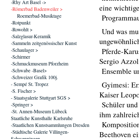
-Rhy Art Basel ->
eine wichtige
-Römerbad Badenweiler >
Roemerbad-Musiktage
Programmau
-Rotpunkt
-Rowohlt >
Und was mus
-Salzglasur-Keramik
ungewöhnlich
-Sammeln zeitgenössischer Kunst
Pferde-Karus
-Schaulager >
-Schirmer
Sergio Azzol
-Schmuckmuseum Pforzheim
Ensemble ur
-Schwabe -Basel>
-Schweizer Grafik 100j.
Gyimesi: Erz
- Sempé St. Tropez
-S. Fischer >
Kaiser Leopo
- Staatsgalerie Stuttgart SGS >
Schüler und 
-Springer >
-St. Annen-Museum Lübeck
ihm zahlreic
Staatliche Kunsthalle Karlsruhe
Kompositione
-Staatlichen Kunstsammlungen Dresden
-Städtische Galerie Villingen-
Beethoven e
Schwenningen