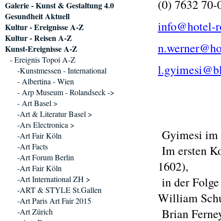
(0) 7632 70-
Galerie - Kunst & Gestaltung 4.0
Gesundheit Aktuell
info@hotel-
Kultur - Ereignisse A-Z
Kultur - Reisen A-Z
n.werner@ho
Kunst-Ereignisse A-Z
- Ereignis Topoi A-Z
l.gyimesi@b
-Kunstmessen - International
- Albertina - Wien
- Arp Museum - Rolandseck ->
- Art Basel >
-Art & Literatur Basel >
-Ars Electronica >
Gyimesi im 
-Art Fair Köln
-Art Facts
Im ersten Ko
-Art Forum Berlin
1602),
-Art Fair Köln
-Art International ZH >
in der Folge
-ART & STYLE St.Gallen
William Sch
-Art Paris Art Fair 2015
Brian Ferney
-Art Zürich