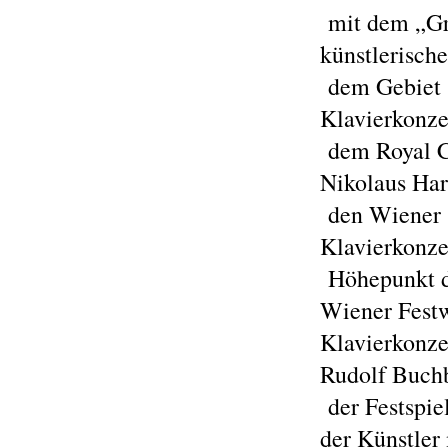
mit dem „Gra
künstlerisch
dem Gebiet S
Klavierkonze
dem Royal Co
Nikolaus Ha
den Wiener S
Klavierkonze
Höhepunkt d
Wiener Fest
Klavierkonze
Rudolf Buchb
der Festspiel
der Künstler