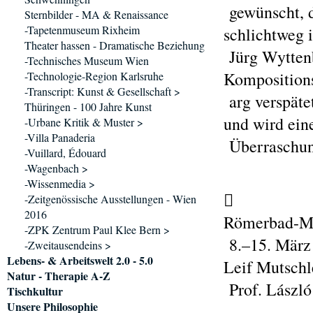
gewünscht, d
Sternbilder - MA & Renaissance
-Tapetenmuseum Rixheim
schlichtweg i
Theater hassen - Dramatische Beziehung
Jürg Wyttenb
-Technisches Museum Wien
Kompositions
-Technologie-Region Karlsruhe
-Transcript: Kunst & Gesellschaft >
arg verspätet
Thüringen - 100 Jahre Kunst
und wird eine
-Urbane Kritik & Muster >
-Villa Panaderia
Überraschun
-Vuillard, Édouard
-Wagenbach >
-Wissenmedia >

-Zeitgenössische Ausstellungen - Wien
2016
Römerbad-Mu
-ZPK Zentrum Paul Klee Bern >
8.–15. März
-Zweitausendeins >
Lebens- & Arbeitswelt 2.0 - 5.0
Leif Mutschl
Natur - Therapie A-Z
Prof. László
Tischkultur
Unsere Philosophie