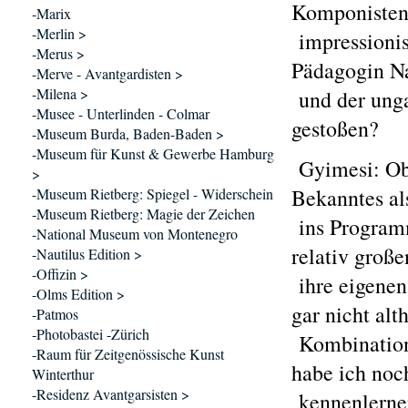
Komponisten,
-Marix
-Merlin >
impressionis
-Merus >
Pädagogin N
-Merve - Avantgardisten >
-Milena >
und der unga
-Musee - Unterlinden - Colmar
gestoßen?
-Museum Burda, Baden-Baden >
-Museum für Kunst & Gewerbe Hamburg
Gyimesi: Obw
>
Bekanntes al
-Museum Rietberg: Spiegel - Widerschein
-Museum Rietberg: Magie der Zeichen
ins Programm
-National Museum von Montenegro
relativ groß
-Nautilus Edition >
-Offizin >
ihre eigenen 
-Olms Edition >
gar nicht alt
-Patmos
-Photobastei -Zürich
Kombinatione
-Raum für Zeitgenössische Kunst
habe ich noc
Winterthur
-Residenz Avantgarsisten >
kennenlernen