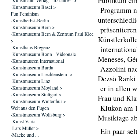
Publikum ein
-Kunstmann Verlag - 40 Jahre* ->
-Kunstmuseum Basel >
Programm nac
Fun Feminism
unterschiedl
-Kunstherbst-Berlin
-Kunstmuseum Bern >
präsentieren
-Kunstmuseum Bern & Zentrum Paul Klee
Künstlerkoll
>
-Kunsthaus Bregenz
internationa
-Kunstmuseum Bonn - Videonale
Meneses, Gér
-Kunstmuseen International
Azzolini nac
-Kunstmuseum Burda
-Kunstmuseum Liechtenstein ->
Dezsö Ranki 
-Kunstmuseum Linz
er in allen w
-Kunstmuseum Moyland >
-Kunstmuseum Stuttgart >
Frau und Kla
-Kunstmuseum Winterthur >
Klukon am 1
Welt aus den Fugen
-Kunstmuseum Wolfsburg >
Musiktage ab
-Kunst Varia
-Lars Müller >
Ein paar sel
-Macke und ...