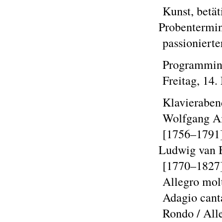
Kunst, betät
Probentermine
passionierte
Programmin
Freitag, 14.
Klavieraben
Wolfgang Am
[1756–1791]
Ludwig van B
[1770–1827]
Allegro molt
Adagio cant
Rondo / All