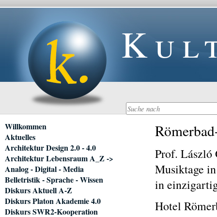
Kul
Navigation
Willkommen
Römerbad-
überspringen
Aktuelles
Architektur Design 2.0 - 4.0
Prof. László
Architektur Lebensraum A_Z ->
Musiktage in
Analog - Digital - Media
Belletristik - Sprache - Wissen
in einzigart
Diskurs Aktuell A-Z
Diskurs Platon Akademie 4.0
Hotel Römerb
Diskurs SWR2-Kooperation