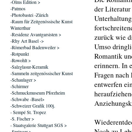
-Olms Edition >
der Literatu
-Patmos
-Photobastei -Zürich
Unterhaltung
-Raum für Zeitgenössische Kunst
fortschreite
Winterthur
-Residenz Avantgarsisten >
zurück wie d
-Rhy Art Basel ->
Umso dringli
-Römerbad Badenweiler >
-Rotpunkt
Romantik und
-Rowohlt >
erinnern. In 
-Salzglasur-Keramik
-Sammeln zeitgenössischer Kunst
Fragen nach 
-Schaulager >
entwerfen ei
-Schirmer
heraufziehend
-Schmuckmuseum Pforzheim
-Schwabe -Basel>
Anziehungskra
-Schweizer Grafik 100j.
- Sempé St. Tropez
-S. Fischer >
Wiederentdec
- Staatsgalerie Stuttgart SGS >
Noch zu Lebz
-Springer >