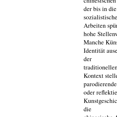
chinesischen
der bis in di
sozialistisch
Arbeiten spür
hohe Stellenw
Manche Künst
Identität au
der
traditionelle
Kontext stell
parodierende
oder reflekt
Kunstgeschich
die