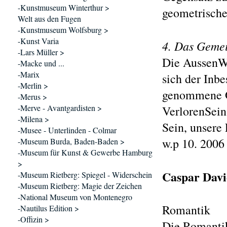
-Kunstmuseum Winterthur >
geometrische
Welt aus den Fugen
-Kunstmuseum Wolfsburg >
-Kunst Varia
4. Das Gemei
-Lars Müller >
Die Aussen
-Macke und ...
-Marix
sich der Inb
-Merlin >
genommene Ort
-Merus >
-Merve - Avantgardisten >
VerlorenSein 
-Milena >
Sein, unsere 
-Musee - Unterlinden - Colmar
w.p 10. 2006
-Museum Burda, Baden-Baden >
-Museum für Kunst & Gewerbe Hamburg
>
Caspar Davi
-Museum Rietberg: Spiegel - Widerschein
-Museum Rietberg: Magie der Zeichen
-National Museum von Montenegro
Romantik
-Nautilus Edition >
-Offizin >
Die Romantik