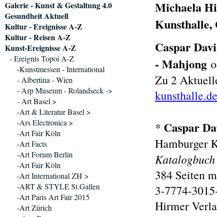
Michaela Hi
Galerie - Kunst & Gestaltung 4.0
Gesundheit Aktuell
Kunsthalle,
Kultur - Ereignisse A-Z
Kultur - Reisen A-Z
Caspar Davi
Kunst-Ereignisse A-Z
- Ereignis Topoi A-Z
- Ma
h
jong
o
-Kunstmessen - International
Zu 2 Aktuell
- Albertina - Wien
- Arp Museum - Rolandseck ->
kunsthalle.d
- Art Basel >
-Art & Literatur Basel >
-Ars Electronica >
Caspar Da
*
-Art Fair Köln
Hamburger Ku
-Art Facts
-Art Forum Berlin
Katalogbuch
-Art Fair Köln
384 Seiten m
-Art International ZH >
-ART & STYLE St.Gallen
3-7774-3015-
-Art Paris Art Fair 2015
Hirmer Ver
-Art Zürich