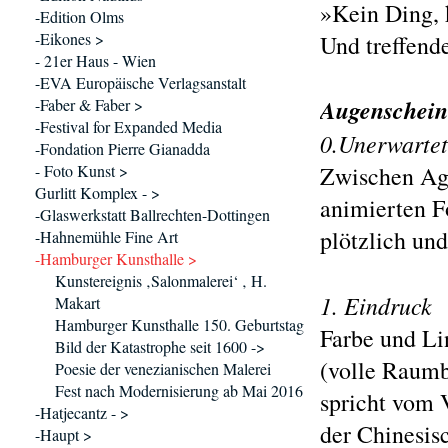
»Kein Ding, k
-Edition Olms
-Eikones >
Und treffend
- 21er Haus - Wien
-EVA Europäische Verlagsanstalt
Augenschein 
-Faber & Faber >
-Festival for Expanded Media
0.Unerwartet
-Fondation Pierre Gianadda
- Foto Kunst >
Zwischen Agi
Gurlitt Komplex - >
animierten F
-Glaswerkstatt Ballrechten-Dottingen
plötzlich un
-Hahnemühle Fine Art
-Hamburger Kunsthalle >
Kunstereignis ‚Salonmalerei‘ ‚ H.
1. Eindruck
Makart
Hamburger Kunsthalle 150. Geburtstag
Farbe und Li
Bild der Katastrophe seit 1600 ->
(volle Raumb
Poesie der venezianischen Malerei
Fest nach Modernisierung ab Mai 2016
spricht vom 
-Hatjecantz - >
der Chinesis
-Haupt >