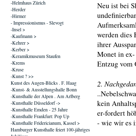
-Helmhaus Zürich
Neu ist bei S
-Herder
undefinierba
-Hirmer
- Impressionismus - Slevogt
Aufmerksamk
-Insel >
werden dies 
-Kaufmann >
-Kehrer >
ihrer Ausspa
-Kerber >
Monet in ex-
-Keramikmuseum Staufen
Entzug vom 
-Krems
-Kruse
-Kunst ? >>
2. Nachgeda
Kunst des Augen-Blicks . F. Haag
-Kunst- & Ausstellungshalle Bonn
..Nebelschwa
-Kunsthalle der Alpen . Am Arlberg
kein Anhaltsp
-Kunsthalle Düsseldorf ->
-Kunsthalle Emden - 25 Jahre
er-fordert h
-Kunsthalle Frankfurt: Pop Up
- wie wir es 
-Kunsthalle Fridericianum, Kassel >
Hamburger Kunsthalle feiert 100-jähriges