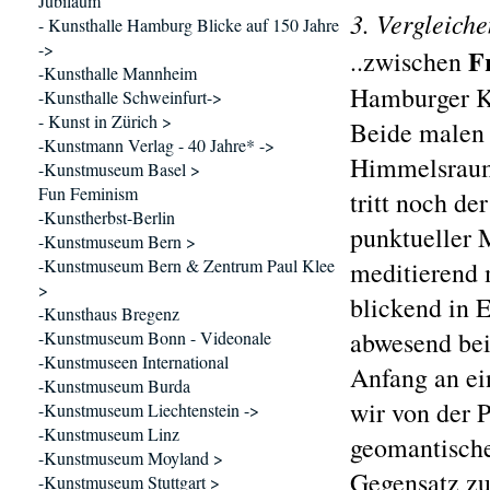
Jubiläum
3. Vergleich
- Kunsthalle Hamburg Blicke auf 150 Jahre
->
F
..zwischen
-Kunsthalle Mannheim
Hamburger Ku
-Kunsthalle Schweinfurt->
- Kunst in Zürich >
Beide malen 
-Kunstmann Verlag - 40 Jahre* ->
Himmelsraum,
-Kunstmuseum Basel >
Fun Feminism
tritt noch de
-Kunstherbst-Berlin
punktueller M
-Kunstmuseum Bern >
-Kunstmuseum Bern & Zentrum Paul Klee
meditierend m
>
blickend in E
-Kunsthaus Bregenz
abwesend bei
-Kunstmuseum Bonn - Videonale
-Kunstmuseen International
Anfang an ei
-Kunstmuseum Burda
wir von der 
-Kunstmuseum Liechtenstein ->
-Kunstmuseum Linz
geomantische
-Kunstmuseum Moyland >
Gegensatz zu
-Kunstmuseum Stuttgart >