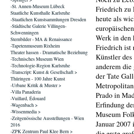
-St. Annen-Museum Lübeck
Friedrich zu
Staatliche Kunsthalle Karlsruhe
heute als wi
-Staatlichen Kunstsammlungen Dresden
-Städtische Galerie Villingen-
europäischen
Schwenningen
Werk in den 
Sternbilder - MA & Renaissance
-Tapetenmuseum Rixheim
Friedrich ist
Theater hassen - Dramatische Beziehung
Künstler des 
-Technisches Museum Wien
anderem die 
-Technologie-Region Karlsruhe
-Transcript: Kunst & Gesellschaft >
der Tate Gal
Thüringen - 100 Jahre Kunst
Metropolitan
-Urbane Kritik & Muster >
-Villa Panaderia
Prado in Mad
-Vuillard, Édouard
Erfindung de
-Wagenbach >
-Wissenmedia >
Museum Folkw
-Zeitgenössische Ausstellungen - Wien
Januar 2007 
2016
-ZPK Zentrum Paul Klee Bern >
die erste gr