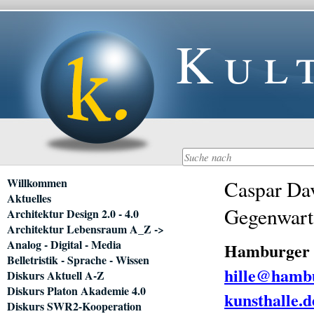
Kul
Navigation
Willkommen
Caspar Dav
überspringen
Aktuelles
Gegenwart
Architektur Design 2.0 - 4.0
Architektur Lebensraum A_Z ->
Analog - Digital - Media
Hamburger K
Belletristik - Sprache - Wissen
hille@hambu
Diskurs Aktuell A-Z
Diskurs Platon Akademie 4.0
kunsthalle.d
Diskurs SWR2-Kooperation