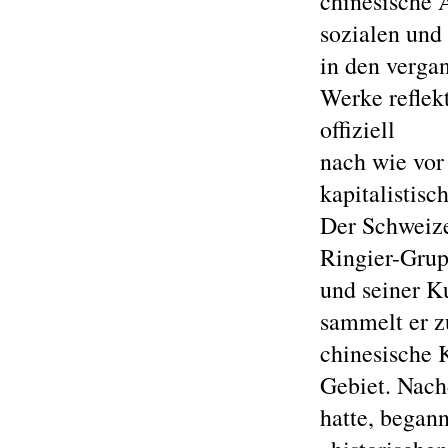
chinesische 
sozialen und
in den verga
Werke reflek
offiziell
nach wie vor
kapitalistis
Der Schweize
Ringier-Grupp
und seiner Ku
sammelt er z
chinesische K
Gebiet. Nach
hatte, begann