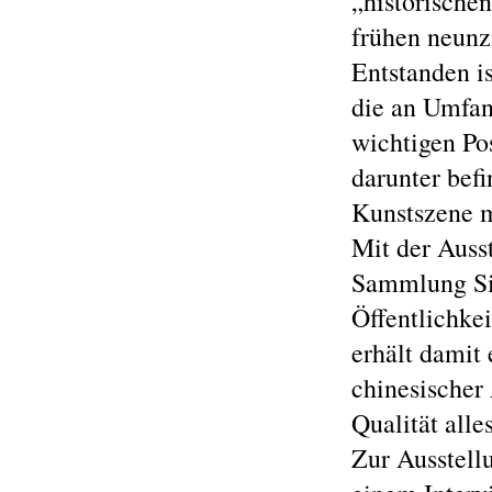
„historische
frühen neunz
Entstanden i
die an Umfan
wichtigen Po
darunter befi
Kunstszene m
Mit der Auss
Sammlung Sig
Öffentlichke
erhält damit
chinesischer 
Qualität alle
Zur Ausstell