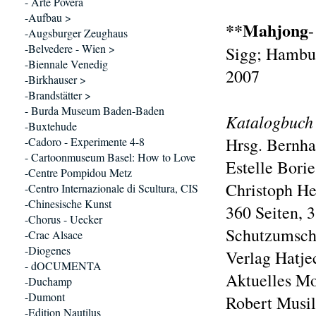
- Arte Povera
-Aufbau >
**Mahjong
-Augsburger Zeughaus
-Belvedere - Wien >
Sigg; Hambur
-Biennale Venedig
2007
-Birkhauser >
-Brandstätter >
- Burda Museum Baden-Baden
Katalogbuch
-Buxtehude
Hrsg. Bernha
-Cadoro - Experimente 4-8
- Cartoonmuseum Basel: How to Love
Estelle Borie
-Centre Pompidou Metz
Christoph Hei
-Centro Internazionale di Scultura, CIS
-Chinesische Kunst
360 Seiten, 
-Chorus - Uecker
Schutzumschl
-Crac Alsace
-Diogenes
Verlag Hatje
- dOCUMENTA
Aktuelles Mo
-Duchamp
-Dumont
Robert Musil
-Edition Nautilus