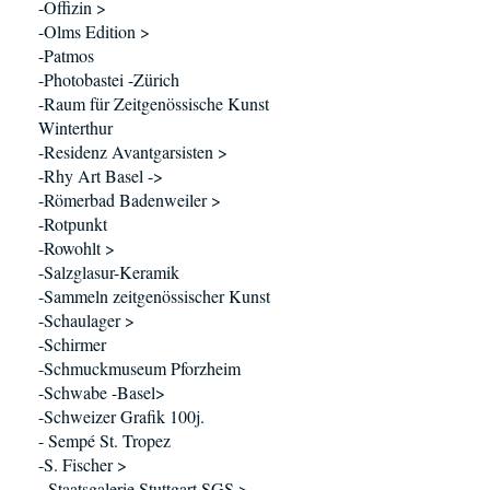
-Offizin >
-Olms Edition >
-Patmos
-Photobastei -Zürich
-Raum für Zeitgenössische Kunst
Winterthur
-Residenz Avantgarsisten >
-Rhy Art Basel ->
-Römerbad Badenweiler >
-Rotpunkt
-Rowohlt >
-Salzglasur-Keramik
-Sammeln zeitgenössischer Kunst
-Schaulager >
-Schirmer
-Schmuckmuseum Pforzheim
-Schwabe -Basel>
-Schweizer Grafik 100j.
- Sempé St. Tropez
-S. Fischer >
- Staatsgalerie Stuttgart SGS >