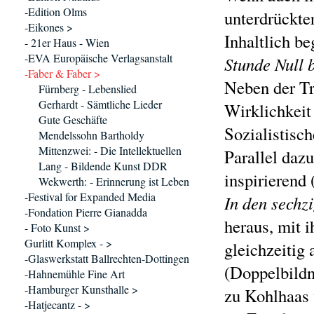
-Edition Olms
unterdrückte
-Eikones >
Inhaltlich b
- 21er Haus - Wien
-EVA Europäische Verlagsanstalt
Stunde Null 
-Faber & Faber >
Neben der Tra
Fürnberg - Lebenslied
Gerhardt - Sämtliche Lieder
Wirklichkeit
Gute Geschäfte
Sozialistisch
Mendelssohn Bartholdy
Mittenzwei: - Die Intellektuellen
Parallel daz
Lang - Bildende Kunst DDR
inspirierend
Wekwerth: - Erinnerung ist Leben
-Festival for Expanded Media
In den sechz
-Fondation Pierre Gianadda
heraus, mit i
- Foto Kunst >
Gurlitt Komplex - >
gleichzeitig 
-Glaswerkstatt Ballrechten-Dottingen
(Doppelbildni
-Hahnemühle Fine Art
-Hamburger Kunsthalle >
zu Kohlhaas 
-Hatjecantz - >