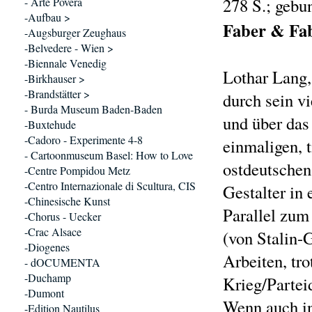
278 S.; geb
- Arte Povera
-Aufbau >
Faber & Fab
-Augsburger Zeughaus
-Belvedere - Wien >
-Biennale Venedig
Lothar Lang,
-Birkhauser >
-Brandstätter >
durch sein vi
- Burda Museum Baden-Baden
und über das
-Buxtehude
-Cadoro - Experimente 4-8
einmaligen, 
- Cartoonmuseum Basel: How to Love
ostdeutschen
-Centre Pompidou Metz
-Centro Internazionale di Scultura, CIS
Gestalter in
-Chinesische Kunst
Parallel zum
-Chorus - Uecker
-Crac Alsace
(von Stalin-G
-Diogenes
Arbeiten, tr
- dOCUMENTA
-Duchamp
Krieg/Partei
-Dumont
Wenn auch in 
-Edition Nautilus