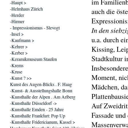
im Familienb
-Haupt >
-Helmhaus Zürich
auch die öst
-Herder
Expressioni
-Hirmer
- Impressionismus - Slevogt
In den siebz
-Insel >
u.a. durch e
-Kaufmann >
-Kehrer >
Kissing, Leip
-Kerber >
Stadtkultur 
-Keramikmuseum Staufen
-Krems
Insbesondere
-Kruse
Moment, nich
-Kunst ? >>
Kunst des Augen-Blicks . F. Haag
Mädchen, das
-Kunst- & Ausstellungshalle Bonn
Plattenbausi
-Kunsthalle der Alpen . Am Arlberg
-Kunsthalle Düsseldorf ->
Auf Zweidritt
-Kunsthalle Emden - 25 Jahre
Fassade und 
-Kunsthalle Frankfurt: Pop Up
-Kunsthalle Fridericianum, Kassel >
Massenverwah