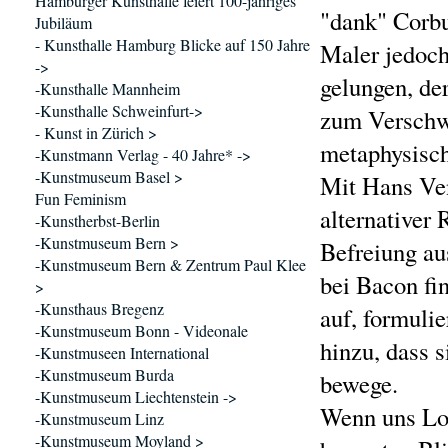
Hamburger Kunsthalle feiert 100-jähriges
"dank" Corbu
Jubiläum
- Kunsthalle Hamburg Blicke auf 150 Jahre
Maler jedoch
->
gelungen, de
-Kunsthalle Mannheim
-Kunsthalle Schweinfurt->
zum Verschw
- Kunst in Zürich >
metaphysisch
-Kunstmann Verlag - 40 Jahre* ->
-Kunstmuseum Basel >
Mit Hans Ven
Fun Feminism
alternativer 
-Kunstherbst-Berlin
-Kunstmuseum Bern >
Befreiung au
-Kunstmuseum Bern & Zentrum Paul Klee
bei Bacon fi
>
-Kunsthaus Bregenz
auf, formuli
-Kunstmuseum Bonn - Videonale
hinzu, dass 
-Kunstmuseen International
-Kunstmuseum Burda
bewege.
-Kunstmuseum Liechtenstein ->
Wenn uns Lot
-Kunstmuseum Linz
-Kunstmuseum Moyland >