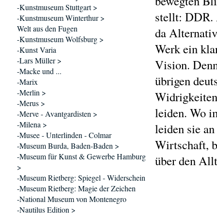
bewegten Bli
-Kunstmuseum Stuttgart >
stellt: DDR. 
-Kunstmuseum Winterthur >
Welt aus den Fugen
da Alternati
-Kunstmuseum Wolfsburg >
Werk ein klar
-Kunst Varia
-Lars Müller >
Vision. Denn
-Macke und ...
übrigen deut
-Marix
-Merlin >
Widrigkeiten
-Merus >
leiden. Wo i
-Merve - Avantgardisten >
-Milena >
leiden sie a
-Musee - Unterlinden - Colmar
Wirtschaft, 
-Museum Burda, Baden-Baden >
-Museum für Kunst & Gewerbe Hamburg
über den All
>
-Museum Rietberg: Spiegel - Widerschein
-Museum Rietberg: Magie der Zeichen
-National Museum von Montenegro
-Nautilus Edition >