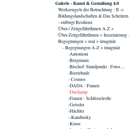
Galerie - Kunst & Gestaltung 4.0
Werkzeuge/n der Betrachtung : II ->
Bildungslandschaften & Das Scheitern
- entbirgt Resilienz
Über-/ ZeitgefährtInnen A-Z >
Über-ZeitgefährtInnen > Inszenierung 
Begegnungen > real > imaginär
- Begegnungen A-Z > imaginär
-Antonioni
-Bergmann
-Bischof: Standpunkt . Fotos ...
-Buxtehude
- Cosmos
-DADA - Frauen
-Duchamp
-Frauen - Schlüsselrolle
-Geissler
-Hächler
--Kandinsky
-Kruse