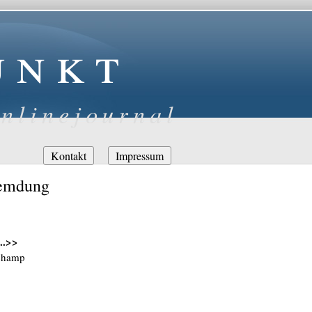
unkt
nlinejournal
Navigation
Kontakt
Impressum
überspringen
remdung
..>>
uchamp