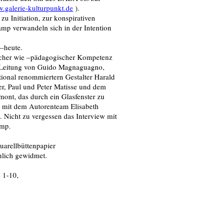
.galerie-kulturpunkt.de
).
u Initiation, zur konspirativen
amp verwandeln sich in der Intention
 –heute.
rischer wie –pädagogischer Kompetenz
r Leitung von Guido Magnaguagno,
tional renommiertern Gestalter Harald
r, Paul und Peter Matisse und dem
nt, das durch ein Glasfenster zu
z mit dem Autorenteam Elisabeth
 Nicht zu vergessen das Interview mit
amp.
uarellbüttenpapier
nlich gewidmet.
e 1-10,