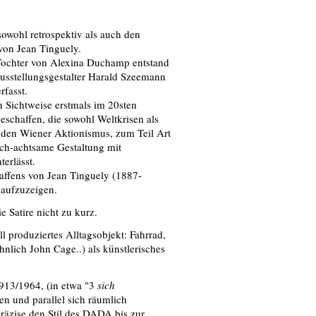
owohl retrospektiv als auch den
 von Jean Tinguely.
Tochter von Alexina Duchamp entstand
usstellungsgestalter Harald Szeemann
rfasst.
n Sichtweise erstmals im 20sten
schaffen, die sowohl Weltkrisen als
 den Wiener Aktionismus, zum Teil Art
ch-achtsame Gestaltung mit
terlässt.
affens von Jean Tinguely (1887-
aufzuzeigen.
 Satire nicht zu kurz.
 produziertes Alltagsobjekt: Fahrrad,
hnlich John Cage..) als künstlerisches
1913/1964, (in etwa "3
sich
hen und parallel sich räumlich
räzise den Stil des DADA bis zur