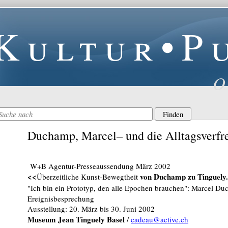
Kultur•P
O
Duchamp, Marcel– und die Alltagsverf
W+B Agentur-Presseaussendung März 2002
<<
von Duchamp zu Tinguely.
Überzeitliche Kunst-Bewegtheit
"Ich bin ein Prototyp, den alle Epochen brauchen": Marcel D
Ereignisbesprechun
g
Ausstellung: 20. März bis 30. Juni 2002
Museum Jean Tinguely Basel
/
cadeau@active.ch