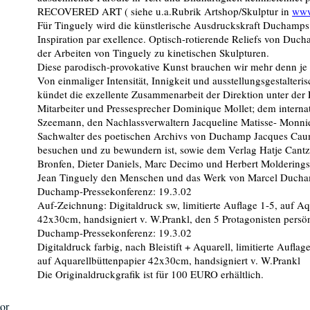
RECOVERED ART ( siehe u.a.Rubrik Artshop/Skulptur in
www
Für Tinguely wird die künstlerische Ausdruckskraft Duchamps z
Inspiration par exellence. Optisch-rotierende Reliefs von Duch
der Arbeiten von Tinguely zu kinetischen Skulpturen.
Diese parodisch-provokative Kunst brauchen wir mehr denn je
Von einmaliger Intensität, Innigkeit und ausstellungsgestalte
kündet die exzellente Zusammenarbeit der Direktion unter de
Mitarbeiter und Pressesprecher Dominique Mollet; dem interna
Szeemann, den Nachlassverwaltern Jacqueline Matisse- Monnie
Sachwalter des poetischen Archivs von Duchamp Jacques Caumo
besuchen und zu bewundern ist, sowie dem Verlag Hatje Cant
Bronfen, Dieter Daniels, Marc Decimo und Herbert Molderings.
Jean Tinguely den Menschen und das Werk von Marcel Duch
Duchamp-Pressekonferenz: 19.3.02
Auf-Zeichnung: Digitaldruck sw, limitierte Auflage 1-5, auf Aq
42x30cm, handsigniert v. W.Prankl, den 5 Protagonisten persö
Duchamp-Pressekonferenz: 19.3.02
Digitaldruck farbig, nach Bleistift + Aquarell, limitierte Auflag
auf Aquarellbüttenpapier 42x30cm, handsigniert v. W.Prankl
Die Originaldruckgrafik ist für 100 EURO erhältlich.
tor