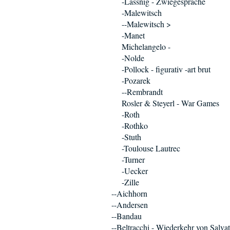
-Lassnig - Zwiegespräche
-Malewitsch
--Malewitsch >
-Manet
Michelangelo -
-Nolde
-Pollock - figurativ -art brut
-Pozarek
--Rembrandt
Rosler & Steyerl - War Games
-Roth
-Rothko
-Stuth
-Toulouse Lautrec
-Turner
-Uecker
-Zille
--Aichhorn
--Andersen
--Bandau
--Beltracchi - Wiederkehr von Salva