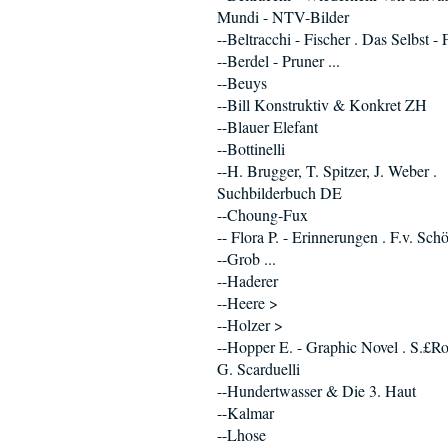
Mundi - NTV-Bilder
--Beltracchi - Fischer . Das Selbst -
--Berdel - Pruner ...
--Beuys
--Bill Konstruktiv & Konkret ZH
--Blauer Elefant
--Bottinelli
--H. Brugger, T. Spitzer, J. Weber .
Suchbilderbuch DE
--Choung-Fux
-- Flora P. - Erinnerungen . F.v. Sc
--Grob ...
--Haderer
--Heere >
--Holzer >
--Hopper E. - Graphic Novel . S.£Ro
G. Scarduelli
--Hundertwasser & Die 3. Haut
--Kalmar
--Lhose