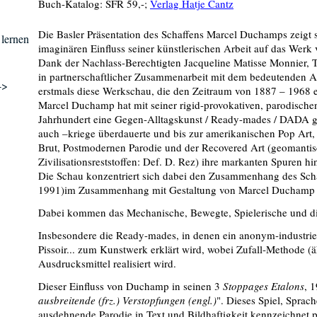
Buch-Katalog: SFR 59,-;
Verlag Hatje Cantz
Die Basler Präsentation des Schaffens Marcel Duchamps zeigt s
 lernen
imaginären Einfluss seiner künstlerischen Arbeit auf das Werk
Dank der Nachlass-Berechtigten Jacqueline Matisse Monnier, 
in partnerschaftlicher Zusammenarbeit mit dem bedeutenden A
->
erstmals diese Werkschau, die den Zeitraum von 1887 – 1968 e
Marcel Duchamp hat mit seiner rigid-provokativen, parodische
Jahrhundert eine Gegen-Alltagskunst / Ready-mades / DADA ge
auch –kriege überdauerte und bis zur amerikanischen Pop Art,
Brut, Postmodernen Parodie und der Recovered Art (geomantis
Zivilisationsreststoffen: Def. D. Rez) ihre markanten Spuren hin
Die Schau konzentriert sich dabei den Zusammenhang des Sch
1991)im Zusammenhang mit Gestaltung von Marcel Duchamp 
Dabei kommen das Mechanische, Bewegte, Spielerische und die
Insbesondere die Ready-mades, in denen ein anonym-industriell
Pissoir... zum Kunstwerk erklärt wird, wobei Zufall-Methode (ä
Ausdrucksmittel realisiert wird.
Dieser Einfluss von Duchamp in seinen 3
Stoppages Etalons
, 
ausbreitende (frz.) Verstopfungen (engl.)
". Dieses Spiel, Sprac
ausdehnende Parodie in Text und Bildhaftigkeit kennzeichnet p