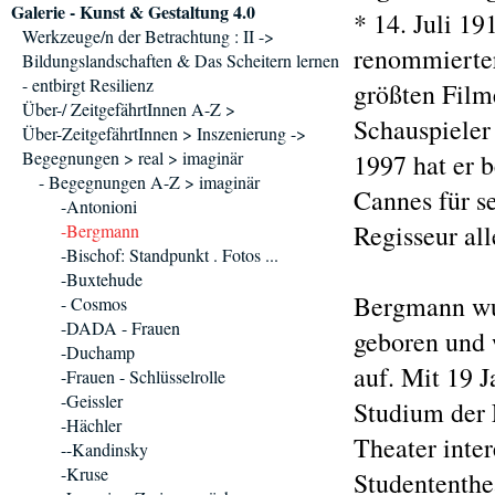
Galerie - Kunst & Gestaltung 4.0
* 14. Juli 19
Werkzeuge/n der Betrachtung : II ->
renommierter 
Bildungslandschaften & Das Scheitern lernen
- entbirgt Resilienz
größten Film
Über-/ ZeitgefährtInnen A-Z >
Schauspieler
Über-ZeitgefährtInnen > Inszenierung ->
Begegnungen > real > imaginär
1997 hat er b
- Begegnungen A-Z > imaginär
Cannes für s
-Antonioni
Regisseur all
-Bergmann
-Bischof: Standpunkt . Fotos ...
-Buxtehude
Bergmann wur
- Cosmos
-DADA - Frauen
geboren und 
-Duchamp
auf. Mit 19 J
-Frauen - Schlüsselrolle
-Geissler
Studium der L
-Hächler
Theater inter
--Kandinsky
-Kruse
Studententhe