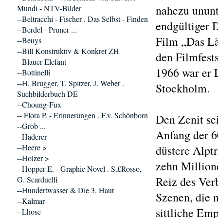
nahezu unun
Mundi - NTV-Bilder
--Beltracchi - Fischer . Das Selbst - Finden
endgültiger 
--Berdel - Pruner ...
Film „Das Lä
--Beuys
--Bill Konstruktiv & Konkret ZH
den Filmfest
--Blauer Elefant
1966 war er 
--Bottinelli
--H. Brugger, T. Spitzer, J. Weber .
Stockholm.
Suchbilderbuch DE
--Choung-Fux
-- Flora P. - Erinnerungen . F.v. Schönborn
Den Zenit se
--Grob ...
Anfang der 6
--Haderer
--Heere >
düstere Alpt
--Holzer >
zehn Million
--Hopper E. - Graphic Novel . S.£Rosso,
Reiz des Ver
G. Scarduelli
--Hundertwasser & Die 3. Haut
Szenen, die 
--Kalmar
sittliche Em
--Lhose