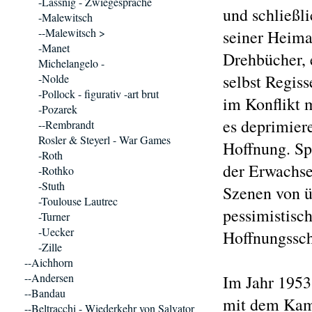
-Lassnig - Zwiegespräche
und schließli
-Malewitsch
--Malewitsch >
seiner Heima
-Manet
Drehbücher, e
Michelangelo -
selbst Regis
-Nolde
-Pollock - figurativ -art brut
im Konflikt 
-Pozarek
es deprimiere
--Rembrandt
Rosler & Steyerl - War Games
Hoffnung. Sp
-Roth
der Erwachse
-Rothko
-Stuth
Szenen von ü
-Toulouse Lautrec
pessimistisc
-Turner
-Uecker
Hoffnungssch
-Zille
--Aichhorn
--Andersen
Im Jahr 1953
--Bandau
mit dem Kam
--Beltracchi - Wiederkehr von Salvator