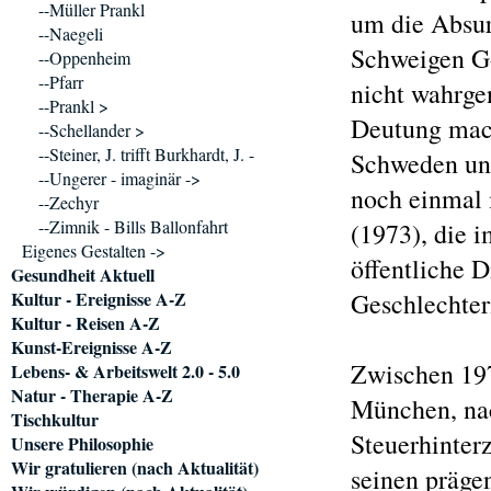
--Müller Prankl
um die Absur
--Naegeli
Schweigen Go
--Oppenheim
--Pfarr
nicht wahrge
--Prankl >
Deutung mach
--Schellander >
--Steiner, J. trifft Burkhardt, J. -
Schweden una
--Ungerer - imaginär ->
noch einmal 
--Zechyr
--Zimnik - Bills Ballonfahrt
(1973), die 
Eigenes Gestalten ->
öffentliche 
Gesundheit Aktuell
Kultur - Ereignisse A-Z
Geschlechter
Kultur - Reisen A-Z
Kunst-Ereignisse A-Z
Zwischen 197
Lebens- & Arbeitswelt 2.0 - 5.0
Natur - Therapie A-Z
München, na
Tischkultur
Steuerhinter
Unsere Philosophie
Wir gratulieren (nach Aktualität)
seinen präge