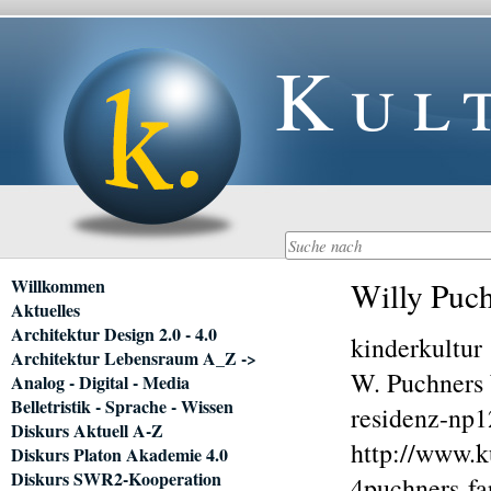
Kul
Navigation
Willkommen
Willy Puch
überspringen
Aktuelles
Architektur Design 2.0 - 4.0
kinderkultur
Architektur Lebensraum A_Z ->
W. Puchners 
Analog - Digital - Media
Belletristik - Sprache - Wissen
residenz-np1
Diskurs Aktuell A-Z
http://www.k
Diskurs Platon Akademie 4.0
Diskurs SWR2-Kooperation
4puchners-fa