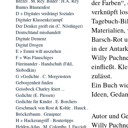
Brezel . M. Rey. Bilder : H.A. Rey
der Farben“,
Buntes Blumenfest
verknüpft lo
D > Digitales verdrängt Soziales
Tagebuch-Bil
Digitaler Klassenk(r)ampf
Der Denker greift ein (C. Nöstlinger)
Materialien, 
Deutschland misshandelt
Barsch-Rot u
Digitale Demenz
Digital Drogen
in der Antark
E > Emmi will ausziehen
Willy Puchne
F > Was Flauschiges
Füreinander - Handschuh (F&L
einfließt. Kl
Slobodkin)
zulässt.
G >Gedichte . C. Morgenstern
Geborgenheit finden
Ein Buch wie
Geissbock Charley feiert ...
Ideen, Gedan
Gedichte (E. Plessen)
Gedichte für Kinder . E. Borchers
Geschmack von Rost & Kohle . Hauck .
Bröckerbaum . Graupner
Autor und Ge
H > Hackerangriff - Routertipps
Willy Puchner
Helden-Atlas . M. Colombo, I. Faccioli