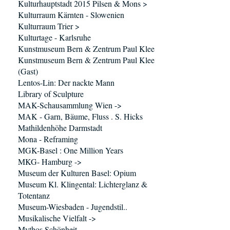
Kulturhauptstadt 2015 Pilsen & Mons >
Kulturraum Kärnten - Slowenien
Kulturraum Trier >
Kulturtage - Karlsruhe
Kunstmuseum Bern & Zentrum Paul Klee
Kunstmuseum Bern & Zentrum Paul Klee
(Gast)
Lentos-Lin: Der nackte Mann
Library of Sculpture
MAK-Schausammlung Wien ->
MAK - Garn, Bäume, Fluss . S. Hicks
Mathildenhöhe Darmstadt
Mona - Reframing
MGK-Basel : One Million Years
MKG- Hamburg ->
Museum der Kulturen Basel: Opium
Museum Kl. Klingental: Lichterglanz &
Totentanz
Museum-Wiesbaden - Jugendstil..
Musikalische Vielfalt ->
Mythos Schönheit