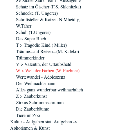
S> Sicher-Stark-Team - Aussagen >
Schatz im Ötscher (F.S. Sklenitzka)
Schnecke (T. Ungerer)
Schriftsteller & Katze . N.Mheidly,
W.Taher
Schuh (T.Ungerer)
Das Super Buch
T > Tragödie Kind ( Miller)
Träume...auf Reisen...(M. Kaléko)
Trümmerkinder
V > Valentin, der Urlaubsheld
W > Welt der Farben (W. Puchner)
Wertewandel - Adoleszenz
Der Weihnachtsmann
Alles ganz wunderbar weihnachtlich
Z > Zauberkunst
Zirkus Schrummschrumm
Die Zauberbäume
Tiere im Zoo
Kultur - Aufgaben statt Aufgeben ->
Aphorismen & Kunst