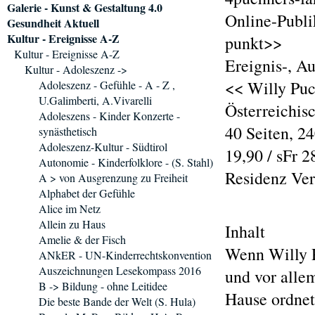
Galerie - Kunst & Gestaltung 4.0
Online-Publi
Gesundheit Aktuell
Kultur - Ereignisse A-Z
punkt>>
Kultur - Ereignisse A-Z
Ereignis-, A
Kultur - Adoleszenz ->
<< Willy Puc
Adoleszenz - Gefühle - A - Z ,
U.Galimberti, A.Vivarelli
Österreichis
Adoleszens - Kinder Konzerte -
40 Seiten, 
synästhetisch
Adoleszenz-Kultur - Südtirol
19,90 / sFr 2
Autonomie - Kinderfolklore - (S. Stahl)
Residenz Ver
A > von Ausgrenzung zu Freiheit
Alphabet der Gefühle
Alice im Netz
Allein zu Haus
Inhalt
Amelie & der Fisch
Wenn Willy P
ANkER - UN-Kinderrechtskonvention
Auszeichnungen Lesekompass 2016
und vor alle
B -> Bildung - ohne Leitidee
Hause ordnet
Die beste Bande der Welt (S. Hula)