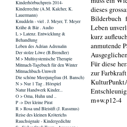
muss ein Wie
Kinderhörbuchpreis 2014-
dieses grossa
Kinderrechte (A.M. Kalcher, K.
Lauermann)
Bilderbuch f
Knuddeln - viel . J. Meyer, T. Meyer
Leben unverl
Krähe & Bär . Audio
L > Latenz. Entwicklung &
kurz aufleuc
Behandlung
anmutende Pa
Leben des Adrian Adrenalin
Der stolze Löwe (B.Brendler)
Ausgeglichenh
M > Multisystemische Therapie
Für diese he
Mitmach-Tagebuch für den Winter
Mitmachbuch-Umwelt
zur Farbkraft
Die schöne Meerjungfrau (H. Bansch)
KulturPunktA
N > Nur 1 Tag . Hörspiel
Entschleunig
Natur Handwerk Kinder...
O > Oma, Huhn und ..
m+w.p12-4
P -> Der kleine Pirat
R > Rosa und Bleistift (J. Rassmus)
Reise des kleinen Kröterichs
Rauchsignale - Kindergedichte