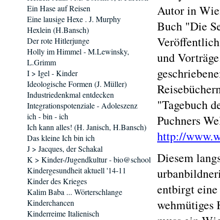
Autor in Wie
Ein Hase auf Reisen
Eine lausige Hexe . J. Murphy
Buch "Die Se
Hexlein (H.Bansch)
Veröffentlic
Der rote Hitlerjunge
Holly im Himmel - M.Lewinsky,
und Vorträge
L.Grimm
geschriebene
I > Igel - Kinder
Ideologische Formen (J. Müller)
Reisebüchern
Industriedenkmal entdecken
"Tagebuch de
Integrationspotenziale - Adoleszenz
ich - bin - ich
Puchners Wel
Ich kann alles! (H. Janisch, H.Bansch)
http://www.w
Das kleine Ich bin ich
J > Jacques, der Schakal
Diesem lang
K > Kinder-/Jugendkultur - bio@school
Kindergesundheit aktuell '14-11
urbanbildner
Kinder des Krieges
entbirgt eine
Kalim Baba ... Wörterschlange
wehmütiges 
Kinderchancen
Kinderreime Italienisch