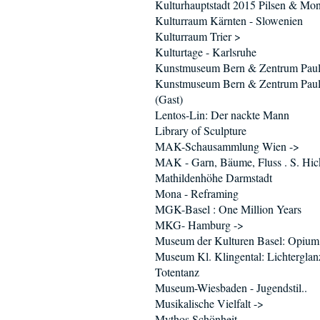
Kulturhauptstadt 2015 Pilsen & Mo
Kulturraum Kärnten - Slowenien
Kulturraum Trier >
Kulturtage - Karlsruhe
Kunstmuseum Bern & Zentrum Paul
Kunstmuseum Bern & Zentrum Paul
(Gast)
Lentos-Lin: Der nackte Mann
Library of Sculpture
MAK-Schausammlung Wien ->
MAK - Garn, Bäume, Fluss . S. Hic
Mathildenhöhe Darmstadt
Mona - Reframing
MGK-Basel : One Million Years
MKG- Hamburg ->
Museum der Kulturen Basel: Opium
Museum Kl. Klingental: Lichtergla
Totentanz
Museum-Wiesbaden - Jugendstil..
Musikalische Vielfalt ->
Mythos Schönheit