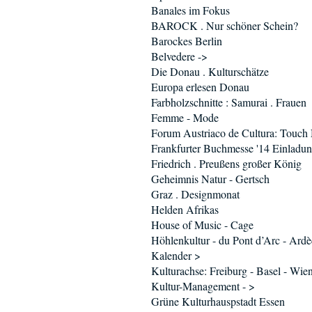
Banales im Fokus
BAROCK . Nur schöner Schein?
Barockes Berlin
Belvedere ->
Die Donau . Kulturschätze
Europa erlesen Donau
Farbholzschnitte : Samurai . Frauen
Femme - Mode
Forum Austriaco de Cultura: Touch
Frankfurter Buchmesse '14 Einladu
Friedrich . Preußens großer König
Geheimnis Natur - Gertsch
Graz . Designmonat
Helden Afrikas
House of Music - Cage
Höhlenkultur - du Pont d’Arc - Ard
Kalender >
Kulturachse: Freiburg - Basel - Wie
Kultur-Management - >
Grüne Kulturhauspstadt Essen