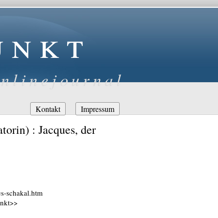
unkt
nlinejournal
Navigation
Kontakt
Impressum
überspringen
torin) : Jacques, der
es-schakal.htm
unkt>>