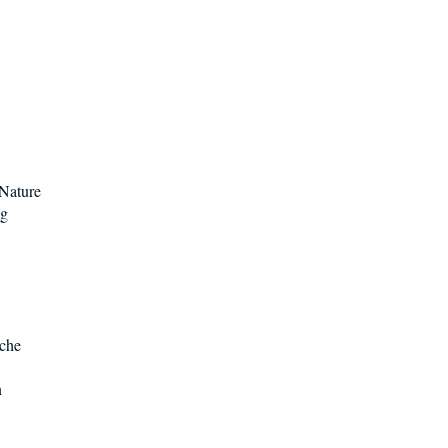
 Nature
ng
èche
n