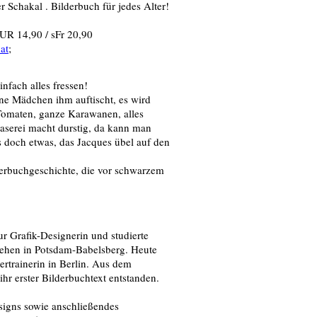
r Schakal . Bilderbuch für jedes Alter!
R 14,90 / sFr 20,90
at
;
nfach alles fressen!
ne Mädchen ihm auftischt, es wird
 Tomaten, ganze Karawanen, alles
aserei macht durstig, da kann man
s doch etwas, das Jacques übel auf den
derbuchgeschichte, die vor schwarzem
ur Grafik-Designerin und studierte
sehen in Potsdam-Babelsberg. Heute
ttertrainerin in Berlin. Aus dem
r erster Bilderbuchtext entstanden.
signs sowie anschließendes