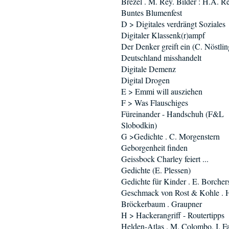
Brezel . M. Rey. Bilder : H.A. R
Buntes Blumenfest
D > Digitales verdrängt Soziales
Digitaler Klassenk(r)ampf
Der Denker greift ein (C. Nöstlin
Deutschland misshandelt
Digitale Demenz
Digital Drogen
E > Emmi will ausziehen
F > Was Flauschiges
Füreinander - Handschuh (F&L
Slobodkin)
G >Gedichte . C. Morgenstern
Geborgenheit finden
Geissbock Charley feiert ...
Gedichte (E. Plessen)
Gedichte für Kinder . E. Borcher
Geschmack von Rost & Kohle . 
Bröckerbaum . Graupner
H > Hackerangriff - Routertipps
Helden-Atlas . M. Colombo, I. Fa