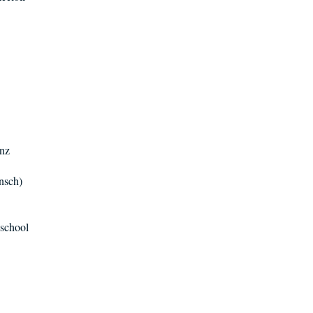
enz
ansch)
@school