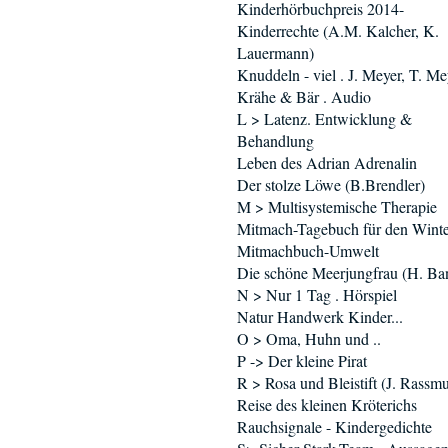
Kinderhörbuchpreis 2014-
Kinderrechte (A.M. Kalcher, K.
Lauermann)
Knuddeln - viel . J. Meyer, T. Me
Krähe & Bär . Audio
L > Latenz. Entwicklung &
Behandlung
Leben des Adrian Adrenalin
Der stolze Löwe (B.Brendler)
M > Multisystemische Therapie
Mitmach-Tagebuch für den Winte
Mitmachbuch-Umwelt
Die schöne Meerjungfrau (H. Ba
N > Nur 1 Tag . Hörspiel
Natur Handwerk Kinder...
O > Oma, Huhn und ..
P -> Der kleine Pirat
R > Rosa und Bleistift (J. Rassm
Reise des kleinen Kröterichs
Rauchsignale - Kindergedichte