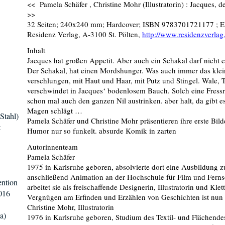
<< Pamela Schäfer , Christine Mohr (Illustratorin) : Jacques, de
>>
32 Seiten; 240x240 mm; Hardcover; ISBN 9783701721177 ; EU
Residenz Verlag, A-3100 St. Pölten,
http://www.residenzverlag.
Inhalt
Jacques hat großen Appetit. Aber auch ein Schakal darf nicht ei
Der Schakal, hat einen Mordshunger. Was auch immer das klei
verschlungen, mit Haut und Haar, mit Putz und Stingel. Wale,
verschwindet in Jacques‘ bodenlosem Bauch. Solch eine Fressr
schon mal auch den ganzen Nil austrinken. aber halt, da gibt e
Magen schlägt …
Stahl)
Pamela Schäfer und Christine Mohr präsentieren ihre erste Bil
t
Humor nur so funkelt. absurde Komik in zarten
Autorinnenteam
Pamela Schäfer
1975 in Karlsruhe geboren, absolvierte dort eine Ausbildung z
anschließend Animation an der Hochschule für Film und Fern
ntion
arbeitet sie als freischaffende Designerin, Illustratorin und Kle
016
Vergnügen am Erfinden und Erzählen von Geschichten ist nun ih
Christine Mohr, Illustratorin
a)
1976 in Karlsruhe geboren, Studium des Textil- und Flächende