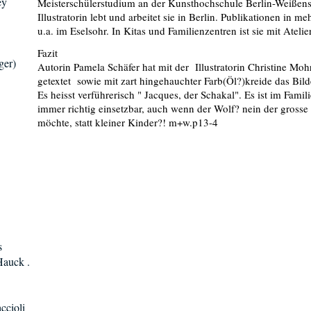
ey
Meisterschülerstudium an der Kunsthochschule Berlin-Weißense
Illustratorin lebt und arbeitet sie in Berlin. Publikationen in 
u.a. im Eselsohr. In Kitas und Familienzentren ist sie mit Atelie
Fazit
ger)
Autorin Pamela Schäfer hat mit der Illustratorin Christine Mo
getextet sowie mit zart hingehauchter Farb(Öl?)kreide das Bild
Es heisst verführerisch " Jacques, der Schakal". Es ist im Famil
immer richtig einsetzbar, auch wenn der Wolf? nein der gros
möchte, statt kleiner Kinder?! m+w.p13-4
s
Hauck .
ccioli