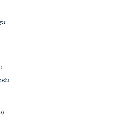
yer
r
nsch)
us)