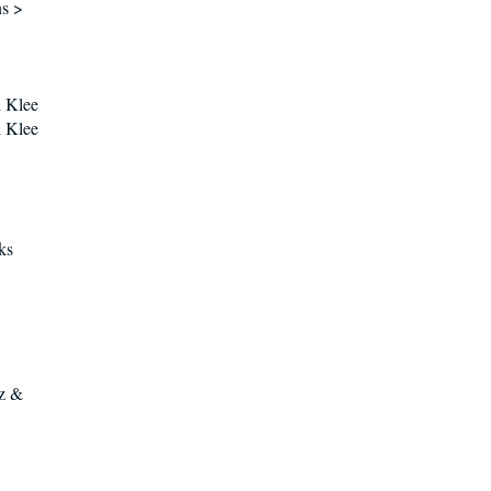
ns >
 Klee
 Klee
ks
nz &