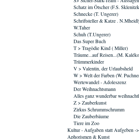
S> Sicher-Stark-Team - Aussage
Schatz im Ötscher (F.S. Sklenitz
Schnecke (T. Ungerer)
Schriftsteller & Katze . N.Mheidl
W.Taher
Schuh (T.Ungerer)
Das Super Buch
T > Tragödie Kind ( Miller)
Träume...auf Reisen...(M. Kaléko
Trümmerkinder
V > Valentin, der Urlaubsheld
W > Welt der Farben (W. Puchne
Wertewandel - Adoleszenz
Der Weihnachtsmann
Alles ganz wunderbar weihnachtl
Z > Zauberkunst
Zirkus Schrummschrumm
Die Zauberbäume
Tiere im Zoo
Kultur - Aufgaben statt Aufgeben ->
Aphorismen & Kunst