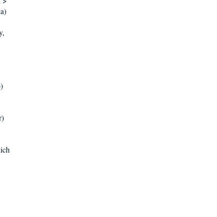
n >
ka)
y,
)
r)
ich