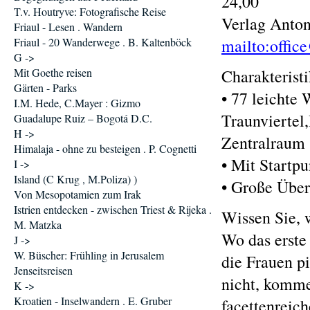
24,00
T.v. Houtryve: Fotografische Reise
Verlag Anton
Friaul - Lesen . Wandern
Friaul - 20 Wanderwege . B. Kaltenböck
mailto:offic
G ->
Mit Goethe reisen
Charakterist
Gärten - Parks
• 77 leichte 
I.M. Hede, C.Mayer : Gizmo
Traunviertel
Guadalupe Ruiz – Bogotá D.C.
H ->
Zentralraum
Himalaja - ohne zu besteigen . P. Cognetti
• Mit Startp
I ->
Island (C Krug , M.Poliza) )
• Große Über
Von Mesopotamien zum Irak
Istrien entdecken - zwischen Triest & Rijeka .
Wissen Sie, 
M. Matzka
Wo das erste
J ->
W. Büscher: Frühling in Jerusalem
die Frauen p
Jenseitsreisen
nicht, komme
K ->
Kroatien - Inselwandern . E. Gruber
facettenreic