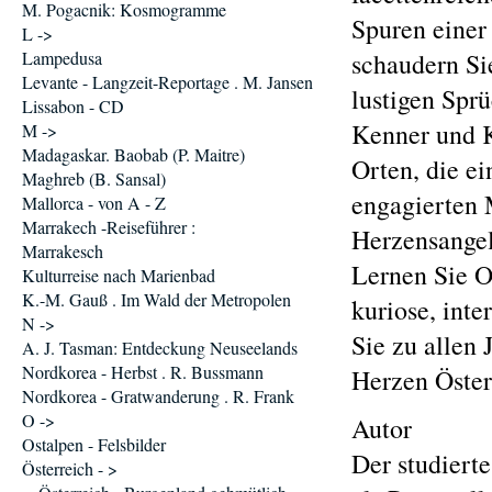
M. Pogacnik: Kosmogramme
Spuren einer
L ->
Lampedusa
schaudern Si
Levante - Langzeit-Reportage . M. Jansen
lustigen Spr
Lissabon - CD
Kenner und K
M ->
Madagaskar. Baobab (P. Maitre)
Orten, die e
Maghreb (B. Sansal)
engagierten 
Mallorca - von A - Z
Marrakech -Reiseführer :
Herzensangel
Marrakesch
Lernen Sie O
Kulturreise nach Marienbad
K.-M. Gauß . Im Wald der Metropolen
kuriose, int
N ->
Sie zu allen
A. J. Tasman: Entdeckung Neuseelands
Nordkorea - Herbst . R. Bussmann
Herzen Öster
Nordkorea - Gratwanderung . R. Frank
O ->
Autor
Ostalpen - Felsbilder
Der studierte
Österreich - >