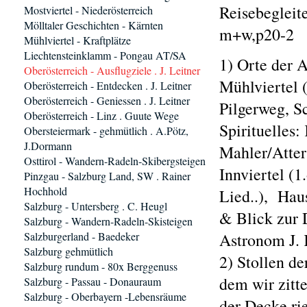
Reisebegleit
Mostviertel - Niederösterreich
Mölltaler Geschichten - Kärnten
m+w,p20-2
Mühlviertel - Kraftplätze
Liechtensteinklamm - Pongau AT/SA
1) Orte der A
Oberösterreich - Ausflugziele . J. Leitner
Mühlviertel 
Oberösterreich - Entdecken . J. Leitner
Oberösterreich - Geniessen . J. Leitner
Pilgerweg, S
Oberösterreich - Linz . Guute Wege
Spirituelles
Obersteiermark - gehmütlich . A.Pötz,
J.Dormann
Mahler/Atter
Osttirol - Wandern-Radeln-Skibergsteigen
Innviertel (1
Pinzgau - Salzburg Land, SW . Rainer
Hochhold
Lied..), Hau
Salzburg - Untersberg . C. Heugl
& Blick zur 
Salzburg - Wandern-Radeln-Skisteigen
Salzburgerland - Baedeker
Astronom J. K
Salzburg gehmütlich
2) Stollen de
Salzburg rundum - 80x Berggenuss
dem wir zitt
Salzburg - Passau - Donauraum
Salzburg - Oberbayern -Lebensräume
der Decke rie