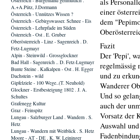
Österreich - Burgenland gehmütlich .
als Personall
A.+A.Pütz, J.Dormann
einer österr
Österreich - Unnützes Wissen ?
dem "Pepimob
Österreich - Gebirgswasser. Schnee - Eis
Österreich - Lehrpfade im Süden
Oberösterrei
Österreich - Ost . E. Gruber
Oberösterreich - Linz - Sagenreich . D.
Fazit
Fetz-Lugmayr
Der 'Pepi', w
Alpin - Steinwild - Grossglockner
Bad Hall - Sagenreich .. D. Fetz-Lugmayr
regelmässig 
Bunte Steine . Kalkalpen - Ost . H. Egger
und zu erkun
Dachstein - wild
Gipfelziele - 100 Wege..(T. Neuhold)
Wanderer Obe
Glockner - Erstbesteigung 1802 . J. A.
Und so gelan
Schultes
Grafenegg Kultur
auch der unm
Graz - Feinspitz
Vorsatz der 
Lungau - Salzburger Land . Wandern . S.
Hetz
Auswahl und 
Lungau - Wandern mit Weitblick . S. Hetz
Fadenbindung)
Moore - AT - DE . K. W. Leininger