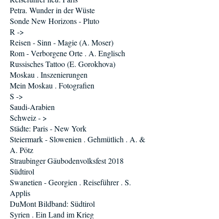
Petra. Wunder in der Wüste
Sonde New Horizons - Pluto
R ->
Reisen - Sinn - Magie (A. Moser)
Rom - Verborgene Orte . A. Englisch
Russisches Tattoo (E. Gorokhova)
Moskau . Inszenierungen
Mein Moskau . Fotografien
S ->
Saudi-Arabien
Schweiz - >
Städte: Paris - New York
Steiermark - Slowenien . Gehmütlich . A. &
A. Pötz
Straubinger Gäubodenvolksfest 2018
Südtirol
Swanetien - Georgien . Reiseführer . S.
Applis
DuMont Bildband: Südtirol
Syrien . Ein Land im Krieg