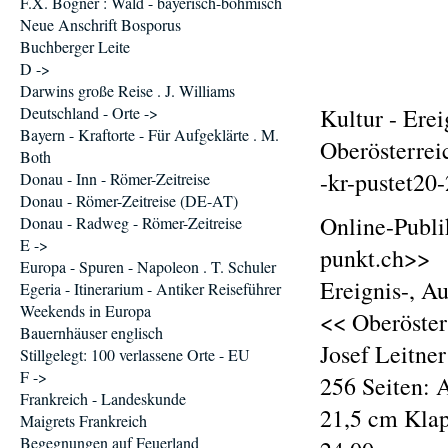
F.X. Bogner : Wald - bayerisch-böhmisch
Neue Anschrift Bosporus
Buchberger Leite
D ->
Darwins große Reise . J. Williams
Deutschland - Orte ->
Kultur - Ere
Bayern - Kraftorte - Für Aufgeklärte . M.
Oberösterreic
Both
-kr-pustet20
Donau - Inn - Römer-Zeitreise
Donau - Römer-Zeitreise (DE-AT)
Online-Publi
Donau - Radweg - Römer-Zeitreise
E ->
punkt.ch>>
Europa - Spuren - Napoleon . T. Schuler
Ereignis-, A
Egeria - Itinerarium - Antiker Reiseführer
Weekends in Europa
<< Oberöster
Bauernhäuser englisch
Josef Leitne
Stillgelegt: 100 verlassene Orte - EU
F ->
256 Seiten: 
Frankreich - Landeskunde
21,5 cm Klap
Maigrets Frankreich
Begegnungen auf Feuerland