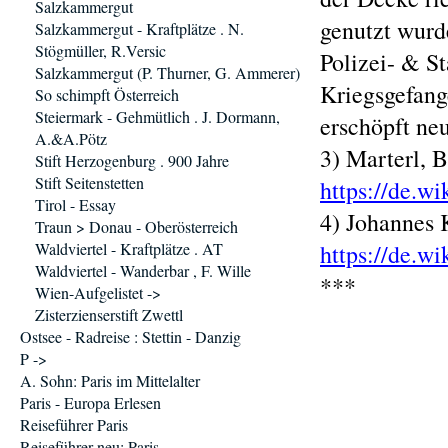
Salzkammergut
genutzt wurd
Salzkammergut - Kraftplätze . N.
Stögmüller, R.Versic
Polizei- & S
Salzkammergut (P. Thurner, G. Ammerer)
Kriegsgefang
So schimpft Österreich
Steiermark - Gehmütlich . J. Dormann,
erschöpft neu 
A.&A.Pötz
3) Marterl, B
Stift Herzogenburg . 900 Jahre
Stift Seitenstetten
https://de.wi
Tirol - Essay
4) Johannes 
Traun > Donau - Oberösterreich
Waldviertel - Kraftplätze . AT
https://de.w
Waldviertel - Wanderbar , F. Wille
***
Wien-Aufgelistet ->
Zisterzienserstift Zwettl
Ostsee - Radreise : Stettin - Danzig
P ->
A. Sohn: Paris im Mittelalter
Paris - Europa Erlesen
Reiseführer Paris
Reiseführer neu: Paris