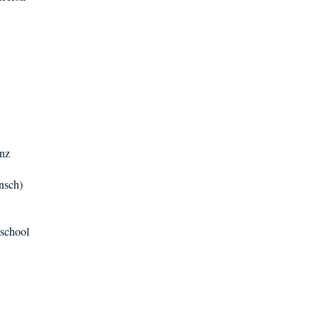
enz
ansch)
@school