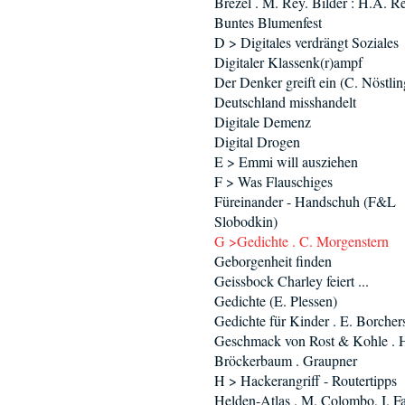
Brezel . M. Rey. Bilder : H.A. R
Buntes Blumenfest
D > Digitales verdrängt Soziales
Digitaler Klassenk(r)ampf
Der Denker greift ein (C. Nöstlin
Deutschland misshandelt
Digitale Demenz
Digital Drogen
E > Emmi will ausziehen
F > Was Flauschiges
Füreinander - Handschuh (F&L
Slobodkin)
G >Gedichte . C. Morgenstern
Geborgenheit finden
Geissbock Charley feiert ...
Gedichte (E. Plessen)
Gedichte für Kinder . E. Borcher
Geschmack von Rost & Kohle . 
Bröckerbaum . Graupner
H > Hackerangriff - Routertipps
Helden-Atlas . M. Colombo, I. Fa