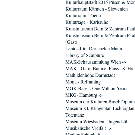
Kulturhauptstadt 2015 Pilsen & Mo
Kulturraum Kärnten - Slowenien
Kulturraum Trier >
Kulturtage - Karlsruhe
Kunstmuseum Bern & Zentrum Paul
Kunstmuseum Bern & Zentrum Paul
(Gast)
Lentos-Lin: Der nackte Mann
Library of Sculpture
MAK-Schausammlung Wien ->
MAK - Garn, Bäume, Fluss . S. Hic
Mathildenhöhe Darmstadt
Mona - Reframing
MGK-Basel : One Million Years
MKG- Hamburg ->
Museum der Kulturen Basel: Opium
Museum Kl. Klingental: Lichtergla
Totentanz
Museum-Wiesbaden - Jugendstil..
Musikalische Vielfalt ->
Mythos Schönheit