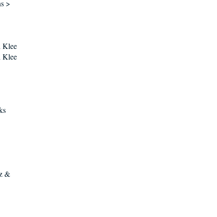
ns >
 Klee
 Klee
ks
nz &