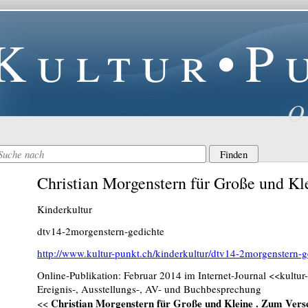
Kultur•P
O
Christian Morgenstern für Große und Kl
Kinderkultur
dtv14-2morgenstern-gedichte
http://www.kultur-punkt.ch/kinderkultur/dtv14-2morgenstern-g
Online-Publikation: Februar 2014 im Internet-Journal <<kultur
Ereignis-, Ausstellungs-, AV- und Buchbesprechung
Christian Morgenstern für Große und Kleine . Zum Versc
<<