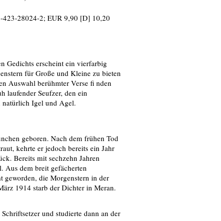
3-423-28024-2; EUR 9,90 [D] 10,20
 Gedichts erscheint ein vierfarbig
enstern für Große und Kleine zu bieten
ten Auswahl berühmter Verse fi nden
uh laufender Seufzer, den ein
d natürlich Igel und Agel.
München geboren. Nach dem frühen Tod
t, kehrte er jedoch bereits ein Jahr
ck. Bereits mit sechzehn Jahren
iel. Aus dem breit gefächerten
mt geworden, die Morgenstern in der
ärz 1914 starb der Dichter in Meran.
Schriftsetzer und studierte dann an der