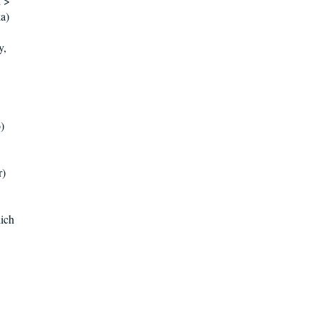
n >
ka)
y,
)
r)
ich