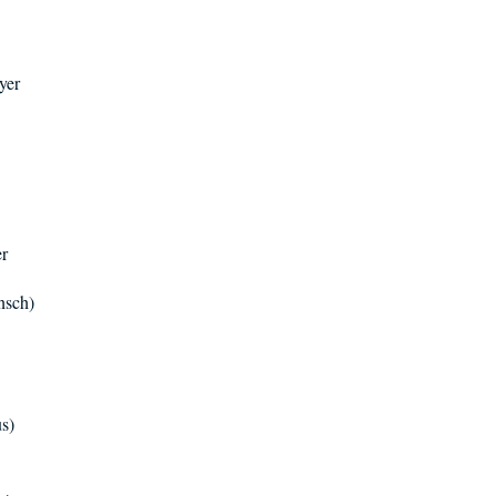
yer
r
nsch)
us)