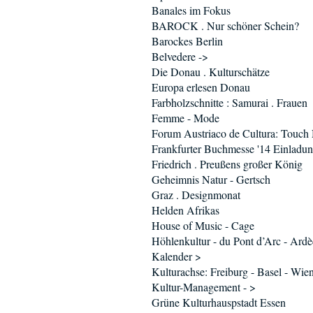
Banales im Fokus
BAROCK . Nur schöner Schein?
Barockes Berlin
Belvedere ->
Die Donau . Kulturschätze
Europa erlesen Donau
Farbholzschnitte : Samurai . Frauen
Femme - Mode
Forum Austriaco de Cultura: Touch
Frankfurter Buchmesse '14 Einladu
Friedrich . Preußens großer König
Geheimnis Natur - Gertsch
Graz . Designmonat
Helden Afrikas
House of Music - Cage
Höhlenkultur - du Pont d’Arc - Ard
Kalender >
Kulturachse: Freiburg - Basel - Wie
Kultur-Management - >
Grüne Kulturhauspstadt Essen