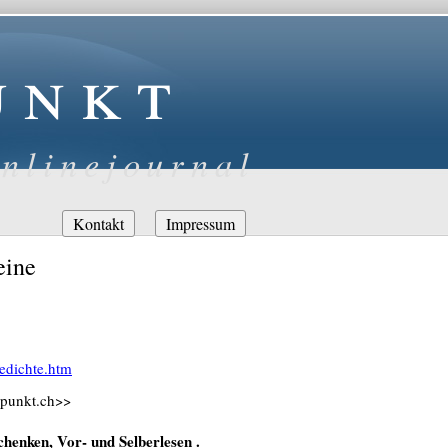
unkt
nlinejournal
Navigation
Kontakt
Impressum
überspringen
eine
edichte.htm
-punkt.ch>>
henken, Vor- und Selberlesen .