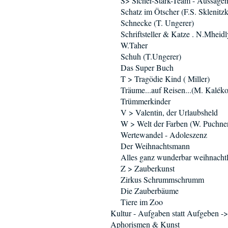
S> Sicher-Stark-Team - Aussage
Schatz im Ötscher (F.S. Sklenitz
Schnecke (T. Ungerer)
Schriftsteller & Katze . N.Mheidl
W.Taher
Schuh (T.Ungerer)
Das Super Buch
T > Tragödie Kind ( Miller)
Träume...auf Reisen...(M. Kaléko
Trümmerkinder
V > Valentin, der Urlaubsheld
W > Welt der Farben (W. Puchne
Wertewandel - Adoleszenz
Der Weihnachtsmann
Alles ganz wunderbar weihnachtl
Z > Zauberkunst
Zirkus Schrummschrumm
Die Zauberbäume
Tiere im Zoo
Kultur - Aufgaben statt Aufgeben ->
Aphorismen & Kunst