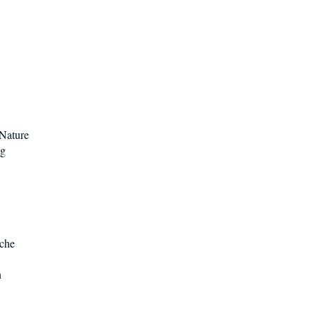
 Nature
ng
èche
n