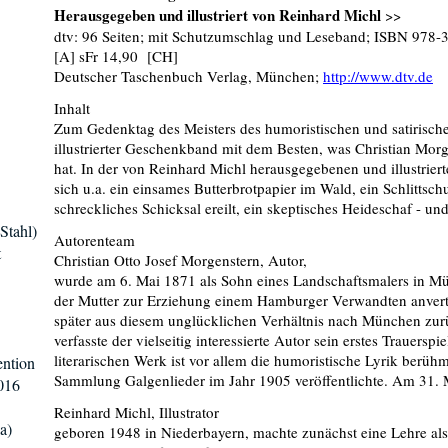
Herausgegeben und illustriert von Reinhard Michl
>>
dtv: 96 Seiten; mit Schutzumschlag und Leseband; ISBN 978-
[A] sFr 14,90 [CH]
Deutscher Taschenbuch Verlag, München;
http://www.dtv.de
Inhalt
Zum Gedenktag des Meisters des humoristischen und satirischen
illustrierter Geschenkband mit dem Besten, was Christian Morg
hat. In der von Reinhard Michl herausgegebenen und illustrier
sich u.a. ein einsames Butterbrotpapier im Wald, ein Schlittsch
schreckliches Schicksal ereilt, ein skeptisches Heideschaf - un
Stahl)
Autorenteam
t
Christian Otto Josef Morgenstern, Autor,
wurde am 6. Mai 1871 als Sohn eines Landschaftsmalers in 
der Mutter zur Erziehung einem Hamburger Verwandten anvertrau
später aus diesem unglücklichen Verhältnis nach München zurü
verfasste der vielseitig interessierte Autor sein erstes Trauersp
literarischen Werk ist vor allem die humoristische Lyrik berüh
ntion
Sammlung Galgenlieder im Jahr 1905 veröffentlichte. Am 31. M
016
Reinhard Michl, Illustrator
a)
geboren 1948 in Niederbayern, machte zunächst eine Lehre als 