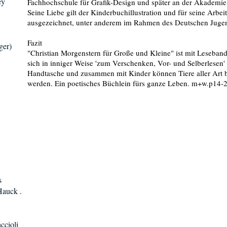
ey
Fachhochschule für Grafik-Design und später an der Akademi
Seine Liebe gilt der Kinderbuchillustration und für seine Arbe
ausgezeichnet, unter anderem im Rahmen des Deutschen Jugend
Fazit
ger)
"Christian Morgenstern für Große und Kleine" ist mit Leseband
sich in inniger Weise 'zum Verschenken, Vor- und Selberlesen' a
Handtasche und zusammen mit Kinder können Tiere aller Art bi
werden. Ein poetisches Büchlein fürs ganze Leben. m+w.p14-
s
Hauck .
ccioli