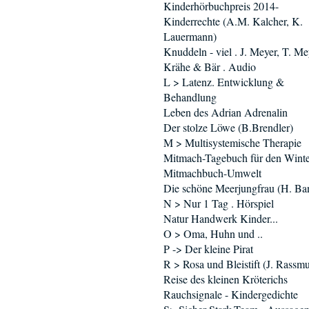
Kinderhörbuchpreis 2014-
Kinderrechte (A.M. Kalcher, K.
Lauermann)
Knuddeln - viel . J. Meyer, T. Me
Krähe & Bär . Audio
L > Latenz. Entwicklung &
Behandlung
Leben des Adrian Adrenalin
Der stolze Löwe (B.Brendler)
M > Multisystemische Therapie
Mitmach-Tagebuch für den Winte
Mitmachbuch-Umwelt
Die schöne Meerjungfrau (H. Ba
N > Nur 1 Tag . Hörspiel
Natur Handwerk Kinder...
O > Oma, Huhn und ..
P -> Der kleine Pirat
R > Rosa und Bleistift (J. Rassm
Reise des kleinen Kröterichs
Rauchsignale - Kindergedichte