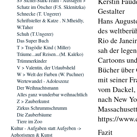
Kerstin Faud
S> Sicher-Stark-Team - Aussagen >
Schatz im Ötscher (F.S. Sklenitzka)
Gestalter
Schnecke (T. Ungerer)
Hans Augusto
Schriftsteller & Katze . N.Mheidly,
W.Taher
des weltberü
Schuh (T.Ungerer)
Rio de Janeir
Das Super Buch
T > Tragödie Kind ( Miller)
sah der lege
Träume...auf Reisen...(M. Kaléko)
Cartoons und
Trümmerkinder
V > Valentin, der Urlaubsheld
Bücher über 
W > Welt der Farben (W. Puchner)
mit seiner F
Wertewandel - Adoleszenz
Der Weihnachtsmann
vom Dackel, 
Alles ganz wunderbar weihnachtlich
nach New Yor
Z > Zauberkunst
Massachusett
Zirkus Schrummschrumm
Die Zauberbäume
https://www.d
Tiere im Zoo
Kultur - Aufgaben statt Aufgeben ->
Fazit
Aphorismen & Kunst