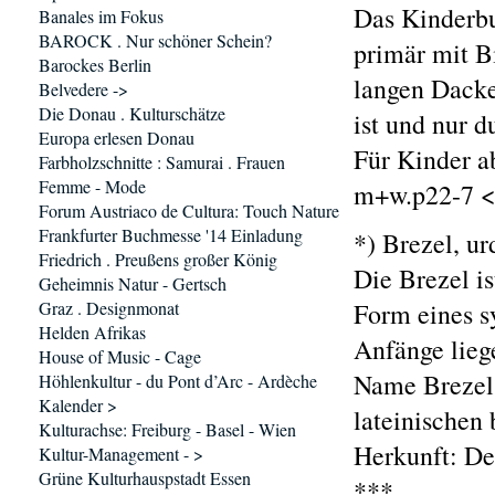
Das Kinderbu
Banales im Fokus
BAROCK . Nur schöner Schein?
primär mit B
Barockes Berlin
langen Dackel
Belvedere ->
Die Donau . Kulturschätze
ist und nur 
Europa erlesen Donau
Für Kinder a
Farbholzschnitte : Samurai . Frauen
Femme - Mode
m+w.p22-7 <
Forum Austriaco de Cultura: Touch Nature
Frankfurter Buchmesse '14 Einladung
*) Brezel, u
Friedrich . Preußens großer König
Die Brezel is
Geheimnis Natur - Gertsch
Graz . Designmonat
Form eines s
Helden Afrikas
Anfänge lieg
House of Music - Cage
Name Brezel
Höhlenkultur - du Pont d’Arc - Ardèche
Kalender >
lateinischen
Kulturachse: Freiburg - Basel - Wien
Herkunft: De
Kultur-Management - >
Grüne Kulturhauspstadt Essen
***