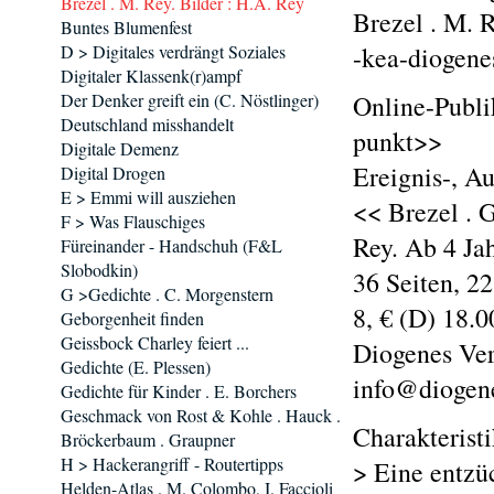
Brezel . M. Rey. Bilder : H.A. Rey
Brezel . M. R
Buntes Blumenfest
D > Digitales verdrängt Soziales
-kea-diogene
Digitaler Klassenk(r)ampf
Der Denker greift ein (C. Nöstlinger)
Online-Publik
Deutschland misshandelt
punkt>>
Digitale Demenz
Ereignis-, A
Digital Drogen
E > Emmi will ausziehen
<< Brezel . 
F > Was Flauschiges
Rey. Ab 4 Ja
Füreinander - Handschuh (F&L
Slobodkin)
36 Seiten, 2
G >Gedichte . C. Morgenstern
8, € (D) 18.0
Geborgenheit finden
Geissbock Charley feiert ...
Diogenes Ver
Gedichte (E. Plessen)
info@diogene
Gedichte für Kinder . E. Borchers
Geschmack von Rost & Kohle . Hauck .
Charakterist
Bröckerbaum . Graupner
H > Hackerangriff - Routertipps
> Eine entzü
Helden-Atlas . M. Colombo, I. Faccioli