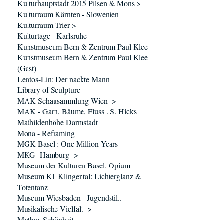
Kulturhauptstadt 2015 Pilsen & Mons >
Kulturraum Kärnten - Slowenien
Kulturraum Trier >
Kulturtage - Karlsruhe
Kunstmuseum Bern & Zentrum Paul Klee
Kunstmuseum Bern & Zentrum Paul Klee
(Gast)
Lentos-Lin: Der nackte Mann
Library of Sculpture
MAK-Schausammlung Wien ->
MAK - Garn, Bäume, Fluss . S. Hicks
Mathildenhöhe Darmstadt
Mona - Reframing
MGK-Basel : One Million Years
MKG- Hamburg ->
Museum der Kulturen Basel: Opium
Museum Kl. Klingental: Lichterglanz &
Totentanz
Museum-Wiesbaden - Jugendstil..
Musikalische Vielfalt ->
Mythos Schönheit