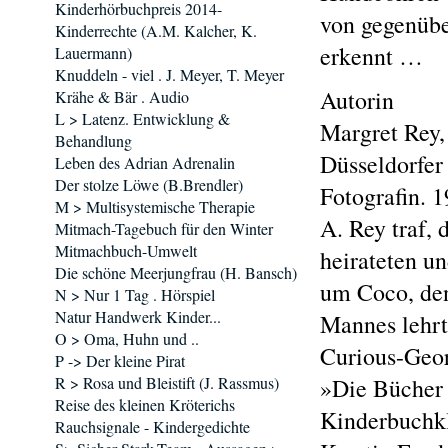
Kinderhörbuchpreis 2014-
von gegenübe
Kinderrechte (A.M. Kalcher, K.
erkennt …
Lauermann)
Knuddeln - viel . J. Meyer, T. Meyer
Autorin
Krähe & Bär . Audio
L > Latenz. Entwicklung &
Margret Rey,
Behandlung
Düsseldorfer
Leben des Adrian Adrenalin
Der stolze Löwe (B.Brendler)
Fotografin. 1
M > Multisystemische Therapie
A. Rey traf,
Mitmach-Tagebuch für den Winter
Mitmachbuch-Umwelt
heirateten u
Die schöne Meerjungfrau (H. Bansch)
um Coco, den
N > Nur 1 Tag . Hörspiel
Natur Handwerk Kinder...
Mannes lehrt
O > Oma, Huhn und ..
Curious-Geor
P -> Der kleine Pirat
R > Rosa und Bleistift (J. Rassmus)
»Die Bücher 
Reise des kleinen Kröterichs
Kinderbuchkl
Rauchsignale - Kindergedichte