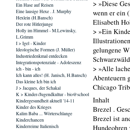
> »Diese Ges
Ein Hase auf Reisen
Eine lausige Hexe . J. Murphy
wenn er ein (
Hexlein (H.Bansch)
Elisabeth Ho
Der rote Hitlerjunge
> »Ein Kinde
Holly im Himmel - M.Lewinsky,
L.Grimm
Illustration
I > Igel - Kinder
gelungene W
Ideologische Formen (J. Müller)
Industriedenkmal entdecken
Schwarzwäld
Integrationspotenziale - Adoleszenz
> »Alle lach
ich - bin - ich
Ich kann alles! (H. Janisch, H.Bansch)
Abenteuern g
Das kleine Ich bin ich
Chicago Tri
J > Jacques, der Schakal
K > Kinder-/Jugendkultur - bio@school
Inhalt
Kindergesundheit aktuell '14-11
Kinder des Krieges
Brezel . Ges
Kalim Baba ... Wörterschlange
Brezel ist an
Kinderchancen
Kinderreime Italienisch
Hundeohren v