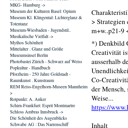
MKG- Hamburg ->
Charakteristi
Museum der Kulturen Basel: Opium
Museum Kl. Klingental: Lichterglanz &
> Strategien 
Totentanz
m+w..p21-9 <
Museum-Wiesbaden - Jugendstil..
Musikalische Vielfalt ->
*) Denkbild 
Mythos Schönheit
Mittelalter . Glanz und Größe
Creativität i
Museumsinsel Berlin
ausserhalb de
Photobastei Zürich - Schwarz auf Weiss
Popkultur - Handbuch
Unendlichkeit
Pforzheim - 250 Jahre Goldstadt -
Co-Creativit
Raumkunst . Kunstraum
REM Reiss-Engelhorn-Museen Mannheim
der Mensch, 
>
Weise...
Rotpunkt: A. Anker
Schirn-Frankfurt: Esprit Montmartre
https://www.
Schloss Ambras Innsbruck ->
Die Schönheit des Augenblicks
Inhalt
Schwabe AG : Das Narrenschiff