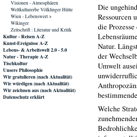
Visionen - Atmosphären
Die ungehin
Weltkulturerbe Völklinger Hütte
Ressourcen u
Wien - Lebenswert >
Wikinger
die Prozesse
Zeitschrift : Literatur und Kritik
Lebensräumen
Kultur - Reisen A-Z
Kunst-Ereignisse A-Z
Natur. Längst
Lebens- & Arbeitswelt 2.0 - 5.0
der Wechselb
Natur - Therapie A-Z
Tischkultur
Umwelt ausei
Unsere Philosophie
unwiderrufli
Wir gratulieren (nach Aktualität)
Wir würdigen (nach Aktualität)
Anthropozäns
Wir zeichnen aus (nach Aktualität)
bestimmenden
Datenschutz erklärt
Welche Strat
zunehmenden 
Bedrohlichke