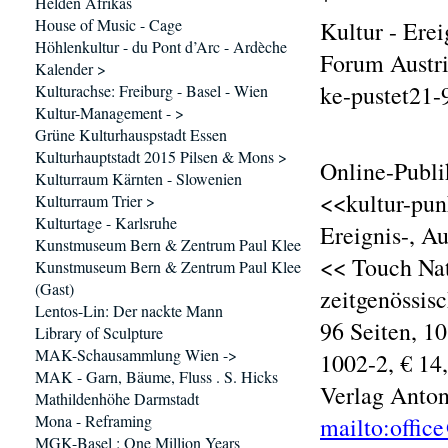
Helden Afrikas
House of Music - Cage
Kultur - Ere
Höhlenkultur - du Pont d’Arc - Ardèche
Forum Austri
Kalender >
ke-pustet21-
Kulturachse: Freiburg - Basel - Wien
Kultur-Management - >
Grüne Kulturhauspstadt Essen
Kulturhauptstadt 2015 Pilsen & Mons >
Online-Publi
Kulturraum Kärnten - Slowenien
<<kultur-pun
Kulturraum Trier >
Kulturtage - Karlsruhe
Ereignis-, A
Kunstmuseum Bern & Zentrum Paul Klee
<< Touch Nat
Kunstmuseum Bern & Zentrum Paul Klee
(Gast)
zeitgenössisc
Lentos-Lin: Der nackte Mann
96 Seiten, 1
Library of Sculpture
MAK-Schausammlung Wien ->
1002-2, € 14
MAK - Garn, Bäume, Fluss . S. Hicks
Verlag Anton
Mathildenhöhe Darmstadt
Mona - Reframing
mailto:offic
MGK-Basel : One Million Years