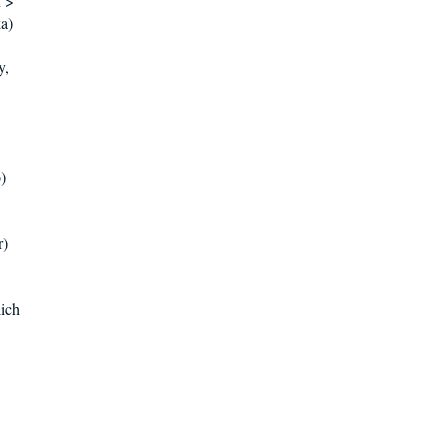
n >
ka)
y,
)
r)
ich