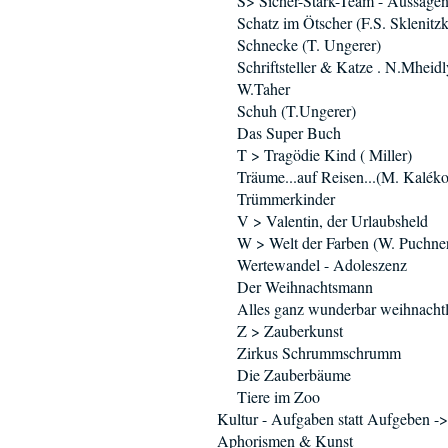
S> Sicher-Stark-Team - Aussage
Schatz im Ötscher (F.S. Sklenitz
Schnecke (T. Ungerer)
Schriftsteller & Katze . N.Mheidl
W.Taher
Schuh (T.Ungerer)
Das Super Buch
T > Tragödie Kind ( Miller)
Träume...auf Reisen...(M. Kaléko
Trümmerkinder
V > Valentin, der Urlaubsheld
W > Welt der Farben (W. Puchne
Wertewandel - Adoleszenz
Der Weihnachtsmann
Alles ganz wunderbar weihnachtl
Z > Zauberkunst
Zirkus Schrummschrumm
Die Zauberbäume
Tiere im Zoo
Kultur - Aufgaben statt Aufgeben ->
Aphorismen & Kunst