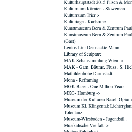
Kulturhauptstadt 2015 Pilsen & Mo
Kulturraum Kärnten - Slowenien
Kulturraum Trier >
Kulturtage - Karlsruhe
Kunstmuseum Bern & Zentrum Paul
Kunstmuseum Bern & Zentrum Paul
(Gast)
Lentos-Lin: Der nackte Mann
Library of Sculpture
MAK-Schausammlung Wien ->
MAK - Garn, Bäume, Fluss . S. Hic
Mathildenhöhe Darmstadt
Mona - Reframing
MGK-Basel : One Million Years
MKG- Hamburg ->
Museum der Kulturen Basel: Opium
Museum Kl. Klingental: Lichtergla
Totentanz
Museum-Wiesbaden - Jugendstil..
Musikalische Vielfalt ->
Mythos Schönheit