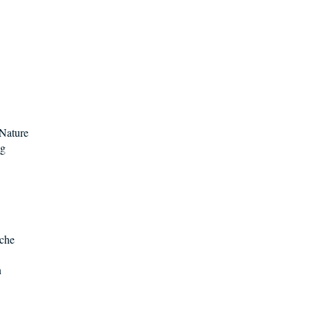
 Nature
ng
èche
n