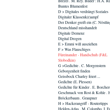
Brezel . M. Rey. Bilder : H.A. R
Buntes Blumenfest
D > Digitales verdrängt Soziales
Digitaler Klassenk(r)ampf
Der Denker greift ein (C. Nöstlin
Deutschland misshandelt
Digitale Demenz
Digital Drogen
E > Emmi will ausziehen
F > Was Flauschiges
Füreinander - Handschuh (F&L
Slobodkin)
G >Gedichte . C. Morgenstern
Geborgenheit finden
Geissbock Charley feiert ...
Gedichte (E. Plessen)
Gedichte für Kinder . E. Borcher
Geschmack von Rost & Kohle . 
Bröckerbaum . Graupner
H > Hackerangriff - Routertipps
Helden-Atlas . M. Colombo, I. Fa