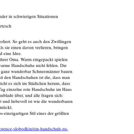
nder in schwierigen Situationen
rtzsch
rliert. So geht es auch den Zwillingen
s sie einen davon verlieren, bringen
d eine Idee.
 ihrer Oma. Warm eingepackt spielen
warme Handschuhe nicht fehlen. Die
ich ganz wunderbar Schneemänner bauen
it den Handschuhen ist die, dass man
icht es sich im Städtchen herum, dass
 Tag einzelne rote Handschuhe im Haus
lade über, und alle fragen sich:
t und liebevoll ist wie die wunderbaren
hmückt.
-einzigartigen Stil eines der größten
-florence-slobodkin/ein-handschuh-zu-