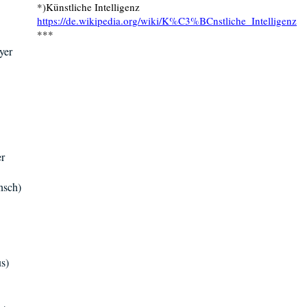
*)Künstliche Intelligenz
https://de.wikipedia.org/wiki/K%C3%BCnstliche_Intelligenz
***
yer
r
nsch)
us)