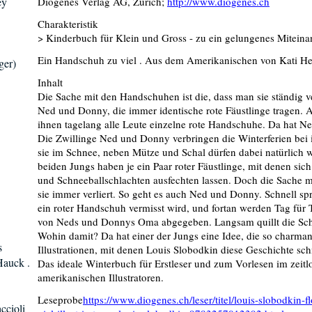
ey
Diogenes Verlag AG, Zürich;
http://www.diogenes.ch
Charakteristik
> Kinderbuch für Klein und Gross - zu ein gelungenes Miteina
Ein Handschuh zu viel . Aus dem Amerikanischen von Kati He
ger)
Inhalt
Die Sache mit den Handschuhen ist die, dass man sie ständig ve
Ned und Donny, die immer identische rote Fäustlinge tragen. Al
ihnen tagelang alle Leute einzelne rote Handschuhe. Da hat Ne
Die Zwillinge Ned und Donny verbringen die Winterferien bei
sie im Schnee, neben Mütze und Schal dürfen dabei natürlich 
beiden Jungs haben je ein Paar roter Fäustlinge, mit denen s
und Schneeballschlachten ausfechten lassen. Doch die Sache m
sie immer verliert. So geht es auch Ned und Donny. Schnell spr
ein roter Handschuh vermisst wird, und fortan werden Tag für
von Neds und Donnys Oma abgegeben. Langsam quillt die Schub
Wohin damit? Da hat einer der Jungs eine Idee, die so charman
s
Illustrationen, mit denen Louis Slobodkin diese Geschichte sc
Hauck .
Das ideale Winterbuch für Erstleser und zum Vorlesen im zeitlos
amerikanischen Illustratoren.
Leseprobe
https://www.diogenes.ch/leser/titel/louis-slobodkin
ccioli