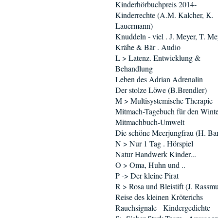
Kinderhörbuchpreis 2014-
Kinderrechte (A.M. Kalcher, K.
Lauermann)
Knuddeln - viel . J. Meyer, T. Me
Krähe & Bär . Audio
L > Latenz. Entwicklung &
Behandlung
Leben des Adrian Adrenalin
Der stolze Löwe (B.Brendler)
M > Multisystemische Therapie
Mitmach-Tagebuch für den Winte
Mitmachbuch-Umwelt
Die schöne Meerjungfrau (H. Ba
N > Nur 1 Tag . Hörspiel
Natur Handwerk Kinder...
O > Oma, Huhn und ..
P -> Der kleine Pirat
R > Rosa und Bleistift (J. Rassm
Reise des kleinen Kröterichs
Rauchsignale - Kindergedichte