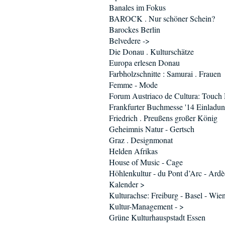
Banales im Fokus
BAROCK . Nur schöner Schein?
Barockes Berlin
Belvedere ->
Die Donau . Kulturschätze
Europa erlesen Donau
Farbholzschnitte : Samurai . Frauen
Femme - Mode
Forum Austriaco de Cultura: Touch
Frankfurter Buchmesse '14 Einladu
Friedrich . Preußens großer König
Geheimnis Natur - Gertsch
Graz . Designmonat
Helden Afrikas
House of Music - Cage
Höhlenkultur - du Pont d’Arc - Ard
Kalender >
Kulturachse: Freiburg - Basel - Wie
Kultur-Management - >
Grüne Kulturhauspstadt Essen