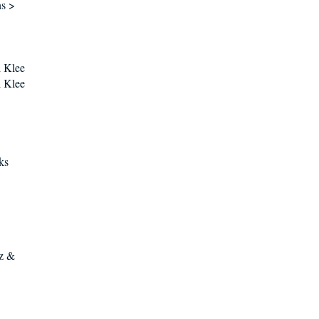
ns >
 Klee
 Klee
ks
nz &