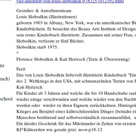
viel-illustriert-von-louis-slobodkin-9783257012392.html
Gestalter- & AutorInnenteam
Louis Slobodkin (Illustrationen)
geboren 1903 in Albany, New York, war ein amerikanischer Bil
Kinderbüchern. Er besuchte das Beaux Arts Institute of Design
sein erstes Kinderbuch illustrierte. Zusammen mit seiner Frau,
Slobodkin, verfasste er fünf Bücher.
Slobodkin starb 1975.
*
Florence Slobodkin & Kati Hertzsch (Texte & Übersetzung)
enz
Fazit
Das von Louis Slobodkin liebevoll illutstrierte Kinderbuch "Ei
ansch)
des 2. Weltkriegs in den USA, mit schmunzelnden Texten von 
Kati Hertzsch.
Für Kinder ab 3 Jahren und welche die bis 10 Handschuhe rau
@school
wieder einige verschwinden und welche wieder von den Nachb
werden oder wieder zu ihren Eignern zurückkehren. Hintergrün
Krieges am Beispiel eines kälteschützenden Dinges (beinahe ein
Menschen berührend und selbstverständlich zusammenführt, u
Ein ideales Geschenk für das Miteinander in Zeiten von existe
KI*Kältezeiten wie gerade jetzt. m+w.p18-12