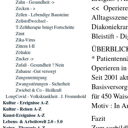
Zahn - Gesundheit ->
<< Operieren
Zecken - >
Zellen - Lebendige Bausteine
Alltagsszene
Zellstoffwechsel -
Diakoniekran
T-Zelltherapie bringt Fortschritte
Zimt
Bleistift - D
Zika-Virus
Zittern I-II
ÜBERBLIC
Zöliakie
* Patientenn
Zucker ->
Zufall - Gesundheit ? Nein
Operieren in
Zuhause -Gut versorgt
Seit 2001 ak
Zungenreinigung
Zwangsstörungen - Sicherheit
Basisversorg
Zwiebel & Co - Heilkraft
für 450 Wais
LongCovid - Volkskrankheit . J. Frommhold
Kultur - Ereignisse A-Z
Motiv : In A
Kultur - Reisen A-Z
Kunst-Ereignisse A-Z
Fazit
Lebens- & Arbeitswelt 2.0 - 5.0
Zum vorbildl
Natur - Therapie A-Z