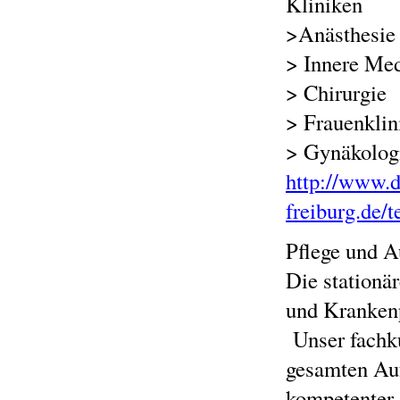
Kliniken
>Anästhesie
> Innere Med
> Chirurgie
> Frauenklin
> Gynäkologi
http://www.
freiburg.de/
Pflege und A
Die stationä
und Krankenp
Unser fachku
gesamten Auf
kompetenter 