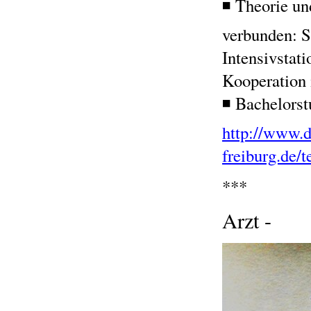
◾ Theorie un
verbunden: So
Intensivstati
Kooperation 
◾ Bachelors
http://www.
freiburg.de/t
***
Arzt -