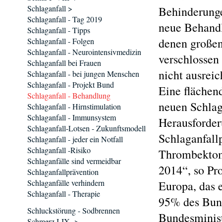
Schlaganfall >
Behinderunge
Schlaganfall - Tag 2019
neue Behand
Schlaganfall - Tipps
denen großen
Schlaganfall - Folgen
Schlaganfall - Neurointensivmedizin
verschlossen
Schlaganfall bei Frauen
nicht ausrei
Schlaganfall - bei jungen Menschen
Schlaganfall - Projekt Bund
Eine flächen
Schlaganfall - Behandlung
neuen Schlag
Schlaganfall - Hirnstimulation
Schlaganfall - Immunsystem
Herausforder
Schlaganfall-Lotsen - Zukunftsmodell
Schlaganfall
Schlaganfall - jeder ein Notfall
Schlaganfall -Risiko
Thrombektomi
Schlaganfälle sind vermeidbar
2014“, so Pro
Schlaganfallprävention
Schlaganfälle verhindern
Europa, das 
Schlaganfall - Therapie
95% des Bund
Schluckstörung - Sodbrennen
Bundesminist
Schmerz I-IX ->