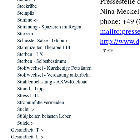
Pressestelle
Steckrübe
Nina Meckel
Steinpilz
phone: +49 (
Stimme ->
Stimmung - Spazieren im Regen
mailto:press
Stürze >
http://www.d
Schüssler Salze - Globuli
Stammzellen-Therapie I-III
***
Sterben - I-X
Sterben - Selbstbestimmt
Stoffwechsel - Kurzkettige Fettsäuren
Stoffwechsel - Verdauung ankurbeln
Strahlenbelastung - AKW-Rückbau
Strand - Tipps
Stress I-III...
Stromunfälle vermeiden
Sucht ->
Süßigkeiten belasten Leber
Suizid >
Gesundheit: T >
Gesundheit: U >