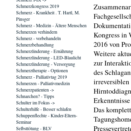
Zusammenarb
Schmerzkongress 2019
Schmerz - Krankheit . T. Hartl, M.
Fachgesellsc
Pinsger
Dokumentati
Schmerz - Medizin - Ältere Menschen
Schmerzen verhindern
Kongress in 
Schmerz - vorbehandeln
2016 von Prof
Schmerzbehandlung
Schmerzlinderung - Ernährung
Weitere aktu
Schmerzlinderung - LED-Blaulicht
zur Interakt
Schmerzlinderung - Versorgung
Schmerztherapie - Optionen
des Schlaganf
Schmerz - Palliativtag 2019
irreversiblen
Schmerzen - Palliativmedizin
Hirntoddiagn
Schmerzpatienten ->
Schnarchen? - Tipps
Erkenntnisse
Schulter im Fokus ->
Das komplet
Schulterhilfe - Besser schlafen
Schuppenflechte - Kinder-Eltern-
Tagungshome
Seminar
Pressevertret
Selbsttötung - BLV