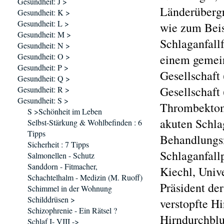
Gesundheit: J >
Länderübergr
Gesundheit: K >
Gesundheit: L >
wie zum Beisp
Gesundheit: M >
Schlaganfall
Gesundheit: N >
Gesundheit: O >
einem gemei
Gesundheit: P >
Gesellschaft
Gesundheit: Q >
Gesellschaft
Gesundheit: R >
Gesundheit: S >
Thrombektomi
S >Schönheit im Leben
akuten Schla
Selbst-Stärkung & Wohlbefinden : 6
Tipps
Behandlungsm
Sicherheit : 7 Tipps
Schlaganfallp
Salmonellen - Schutz
Sanddorn - Fitmacher,
Kiechl, Unive
Schachtelhalm - Medizin (M. Ruoff)
Präsident de
Schimmel in der Wohnung
Schilddrüsen >
verstopfte Hi
Schizophrenie - Ein Rätsel ?
Hirndurchblu
Schlaf I- VIII ->