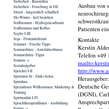
Sicherheit - Baustellen
Ausbau von s
Sicherheit - Forschung in DE
Sitzen - langzeitlich schädlich
neurochirurg
Ski-Winter - heil bestehen
schwerstkran
Sodbrennen - Hydrogencarbonat
Patienten ei
Sodbrennen und Reflux
Soglio I-III
Kontakte
Soja - Proteinlieferant
Sommer - Frische Tipps
Kerstin Alde
Sommerhitze - AutofahrerInnen
Telefon +49
Sommerhitze -Tipps
Sonnen ->
mailto:kerst
Sozialratgeber
http://www.a
Speichel I-II
Spermien fit - Zink+Selen
Herausgeber:
Spirulina
Deutsche Ges
Spezialisten Willkommen: Marketing &
Training
(DGNI), Carl
Spiritualität I-IV
Ansprechpart
SprachtherapeutInnen - Ausbildung
Statine ->