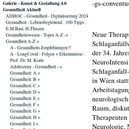
-gs-conventu
Galerie - Kunst & Gestaltung 4.0
Gesundheit Aktuell
ADHOC - Gesundheit - Digitalisierung 2024
Gesundheit - Lebensbegleitend . 100 Tipps .
E.M.Bast, H,Thissen
Neue Therapi
Gesundheitswesen - Topoi A-Z ->
Gesundheit A-Z >
Schlaganfall
A - Gesundheits-Empfehlungen?!
der 34. Jahr
A - LongCovid - Folgen + Erkenntnisse .
Prof. Dr. M. Korte
NeuroIntensi
Adoleszenz - Gesundheit -->
Schlaganfall
Gesundheit: A >
in Wien stat
Gesundheit: B >
Gesundheit: C >
Arbeitstagun
Gesundheit: D >
neurologisch
Gesundheit: E >
Gesundheit: F >
Raum, diskut
Gesundheit: G >
Therapeuten 
Gesundheit: H >
Gesundheit: I >
Neurologie, 