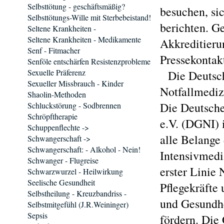
Selbsttötung - geschäftsmäßig?
besuchen, si
Selbsttötungs-Wille mit Sterbebeistand!
berichten. G
Seltene Krankheiten -
Seltene Krankheiten - Medikamente
Akkreditieru
Senf - Fitmacher
Pressekontak
Senföle entschärfen Resistenzprobleme
Sexuelle Präferenz
Die Deutsche
Sexueller Missbrauch - Kinder
Notfallmedi
Shaolin-Methoden
Die Deutsche
Schluckstörung - Sodbrennen
Schröpftherapie
e.V. (DGNI) i
Schuppenflechte ->
alle Belange
Schwangerschaft ->
Schwangerschaft: - Alkohol - Nein!
Intensivmediz
Schwanger - Flugreise
erster Linie
Schwarzwurzel - Heilwirkung
Seelische Gesundheit
Pflegekräfte
Selbstheilung - Kreuzbandriss -
und Gesundhe
Selbstmitgefühl (J.R.Weininger)
Sepsis
fördern. Die 