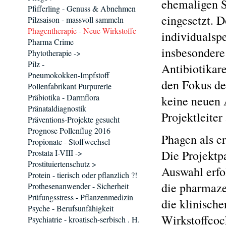
ehemaligen S
Pfifferling - Genuss & Abnehmen
eingesetzt. 
Pilzsaison - massvoll sammeln
Phagentherapie - Neue Wirkstoffe
individualsp
Pharma Crime
insbesondere
Phytotherapie ->
Pilz -
Antibiotikar
Pneumokokken-Impfstoff
den Fokus de
Pollenfabrikant Purpurerle
Präbiotika - Darmflora
keine neuen A
Pränataldiagnostik
Projektleite
Präventions-Projekte gesucht
Prognose Pollenflug 2016
Phagen als e
Propionate - Stoffwechsel
Prostata I-VIII ->
Die Projektpa
Prostituiertenschutz >
Auswahl erfo
Protein - tierisch oder pflanzlich ?!
die pharmaze
Prothesenanwender - Sicherheit
Prüfungsstress - Pflanzenmedizin
die klinische
Psyche - Berufsunfähigkeit
Wirkstoffcoc
Psychiatrie - kroatisch-serbisch . H.