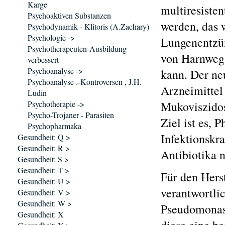
Karge
multiresiste
Psychoaktiven Substanzen
werden, das w
Psychodynamik - Klitoris (A.Zachary)
Psychologie ->
Lungenentzün
Psychotherapeuten-Ausbildung
von Harnwegs
verbessert
Psychoanalyse ->
kann. Der neu
Psychoanalyse .-Kontroversen , J.H.
Arzneimittel
Ludin
Psychotherapie ->
Mukoviszidos
Psycho-Trojaner - Parasiten
Ziel ist es, 
Psychopharmaka
Infektionskr
Gesundheit: Q >
Gesundheit: R >
Antibiotika n
Gesundheit: S >
Gesundheit: T >
Für den Hers
Gesundheit: U >
verantwortli
Gesundheit: V >
Gesundheit: W >
Pseudomonas 
Gesundheit: X