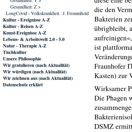
diese eine b
Gesundheit: Y >
Gesundheit: Z >
die den Verm
LongCovid - Volkskrankheit . J. Frommhold
Bakterien ze
Kultur - Ereignisse A-Z
Kultur - Reisen A-Z
übrigbleibt, 
Kunst-Ereignisse A-Z
aufreinigen«
Lebens- & Arbeitswelt 2.0 - 5.0
Natur - Therapie A-Z
ist plattform
Tischkultur
Veränderunge
Unsere Philosophie
Fraunhofer 
Wir gratulieren (nach Aktualität)
Wir würdigen (nach Aktualität)
Kasten) zur V
Wir zeichnen aus (nach Aktualität)
Datenschutz erklärt
Wirksamer Ph
Die Phagen w
zusammengest
Bakterieniso
DSMZ ermitte