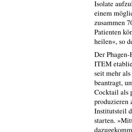
Isolate aufz
einem möglic
zusammen 70 
Patienten kö
heilen«, so d
Der Phagen-H
ITEM etablie
seit mehr al
beantragt, u
Cocktail als
produzieren 
Institutstei
starten. »Mit
dazugekomme