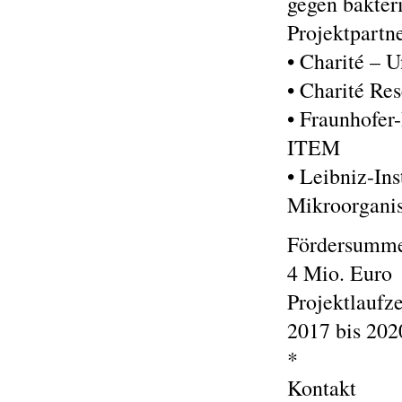
gegen bakteri
Projektpartne
• Charité – U
• Charité R
• Fraunhofer
ITEM
• Leibniz-I
Mikroorgani
Fördersumm
4 Mio. Euro
Projektlaufze
2017 bis 202
*
Kontakt