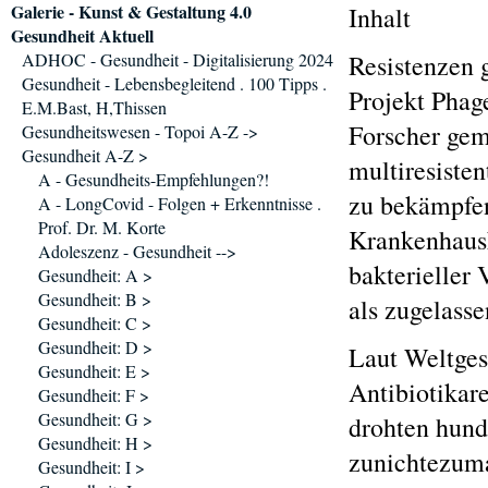
Galerie - Kunst & Gestaltung 4.0
Inhalt
Gesundheit Aktuell
ADHOC - Gesundheit - Digitalisierung 2024
Resistenzen 
Gesundheit - Lebensbegleitend . 100 Tipps .
Projekt Phag
E.M.Bast, H,Thissen
Forscher gem
Gesundheitswesen - Topoi A-Z ->
Gesundheit A-Z >
multiresiste
A - Gesundheits-Empfehlungen?!
zu bekämpfen
A - LongCovid - Folgen + Erkenntnisse .
Prof. Dr. M. Korte
Krankenhausk
Adoleszenz - Gesundheit -->
bakterieller
Gesundheit: A >
Gesundheit: B >
als zugelasse
Gesundheit: C >
Gesundheit: D >
Laut Weltge
Gesundheit: E >
Antibiotikar
Gesundheit: F >
Gesundheit: G >
drohten hund
Gesundheit: H >
zunichtezum
Gesundheit: I >