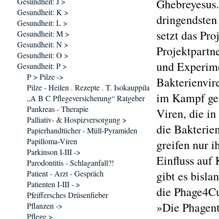
Gesundheit: J >
Ghebreyesus.
Gesundheit: K >
dringendsten
Gesundheit: L >
setzt das Pr
Gesundheit: M >
Gesundheit: N >
Projektpartne
Gesundheit: O >
und Experim
Gesundheit: P >
P > Pilze ->
Bakterienvir
Pilze - Heilen . Rezepte . T. Isokauppila
im Kampf geg
„A B C Pflegeversicherung“ Ratgeber
Pankreas - Therapie
Viren, die in
Palliativ- & Hospizversorgung >
die Bakterie
Papierhandtücher - Müll-Pyramiden
Papilloma-Viren
greifen nur i
Parkinson I-III ->
Einfluss auf
Parodontitis - Schlaganfall?!
Patient - Arzt - Gespräch
gibt es bisl
Patienten I-III - >
die Phage4Cu
Pfeiffersches Drüsenfieber
»Die Phagenth
Pflanzen ->
Pflege >