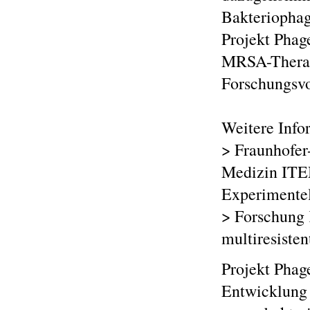
Bakteriophag
Projekt Phag
MRSA-Therapi
Forschungsvo
Weitere Info
> Fraunhofer
Medizin ITEM
Experimente
> Forschung 
multiresiste
Projekt Pha
Entwicklung 