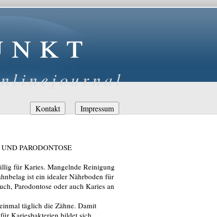
unkt
nlinejournal
Navigation
Kontakt
Impressum
überspringen
 UND PARODONTOSE
ällig für Karies. Mangelnde Reinigung
nbelag ist ein idealer Nährboden für
uch, Parodontose oder auch Karies an
einmal täglich die Zähne. Damit
ür Kariesbakterien bildet sich,