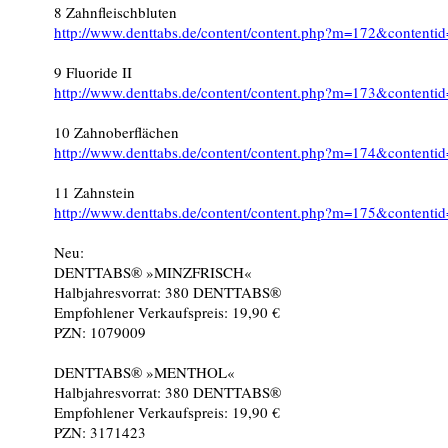
8 Zahnfleischbluten
http://www.denttabs.de/content/content.php?m=172&contenti
9 Fluoride II
http://www.denttabs.de/content/content.php?m=173&contenti
10 Zahnoberflächen
http://www.denttabs.de/content/content.php?m=174&contenti
11 Zahnstein
http://www.denttabs.de/content/content.php?m=175&contenti
Neu:
DENTTABS® »MINZFRISCH«
Halbjahresvorrat: 380 DENTTABS®
Empfohlener Verkaufspreis: 19,90 €
PZN: 1079009
DENTTABS® »MENTHOL«
Halbjahresvorrat: 380 DENTTABS®
Empfohlener Verkaufspreis: 19,90 €
PZN: 3171423