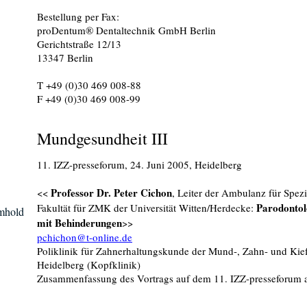
Bestellung per Fax:
proDentum® Dentaltechnik GmbH Berlin
Gerichtstraße 12/13
13347 Berlin
T +49 (0)30 469 008-88
F +49 (0)30 469 008-99
Mundgesundheit III
11. IZZ-presseforum, 24. Juni 2005, Heidelberg
Professor Dr. Peter Cichon
<<
, Leiter der Ambulanz für Spez
Parodonto
Fakultät für ZMK der Universität Witten/Herdecke:
mmhold
mit Behinderungen
>>
pchichon@t-online.de
Poliklinik für Zahnerhaltungskunde der Mund-, Zahn- und Kiefe
Heidelberg (Kopfklinik)
Zusammenfassung des Vortrags auf dem 11. IZZ-presseforum a