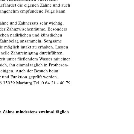
gefährdet die eigenen Zähne und auch
 unangenehm empfundene Folge kann
ähne und Zahnersatz sehr wichtig,
 der Zahnzwischenräume. Besonders
chen natürlichen und künstlichen
d Zahnbelag ansammeln. Sorgsame
e möglich intakt zu erhalten. Lassen
ionelle Zahnreinigung durchführen.
eit unter fließendem Wasser mit einer
ch, ihn einmal täglich in Prothesen-
eseitigen. Auch der Besuch beim
itz und Funktion geprüft werden.
 6 35039 Marburg Tel. 0 64 21 - 40 79
ne Zähne mindestens zweimal täglich