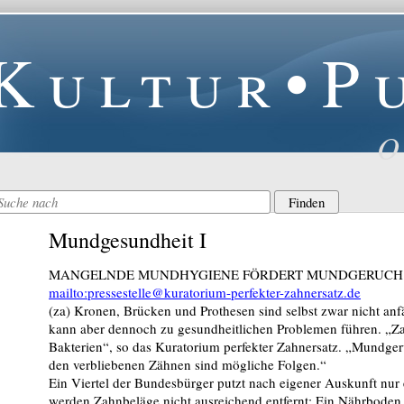
Kultur•P
O
Mundgesundheit I
MANGELNDE MUNDHYGIENE FÖRDERT MUNDGERUCH
mailto:pressestelle@kuratorium-perfekter-zahnersatz.de
(za) Kronen, Brücken und Prothesen sind selbst zwar nicht anf
kann aber dennoch zu gesundheitlichen Problemen führen. „Zah
Bakterien“, so das Kuratorium perfekter Zahnersatz. „Mundger
den verbliebenen Zähnen sind mögliche Folgen.“
Ein Viertel der Bundesbürger putzt nach eigener Auskunft nur 
werden Zahnbeläge nicht ausreichend entfernt: Ein Nährboden f