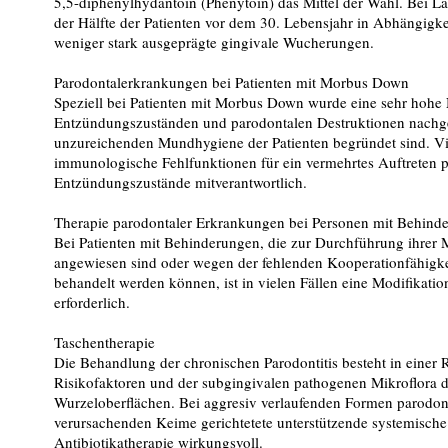
5,5-diphenylhydantoin (Phenytoin) das Mittel der Wahl. Bei L
der Hälfte der Patienten vor dem 30. Lebensjahr in Abhängigke
weniger stark ausgeprägte gingivale Wucherungen.
Parodontalerkrankungen bei Patienten mit Morbus Down
Speziell bei Patienten mit Morbus Down wurde eine sehr hohe
Entzündungszuständen und parodontalen Destruktionen nachgewi
unzureichenden Mundhygiene der Patienten begründet sind. Vi
immunologische Fehlfunktionen für ein vermehrtes Auftreten p
Entzündungszustände mitverantwortlich.
Therapie parodontaler Erkrankungen bei Personen mit Behind
Bei Patienten mit Behinderungen, die zur Durchführung ihrer 
angewiesen sind oder wegen der fehlenden Kooperationfähigke
behandelt werden können, ist in vielen Fällen eine Modifikati
erforderlich.
Taschentherapie
Die Behandlung der chronischen Parodontitis besteht in einer R
Risikofaktoren und der subgingivalen pathogenen Mikroflora 
Wurzeloberflächen. Bei aggresiv verlaufenden Formen parodont
verursachenden Keime gerichtetete unterstützende systemisch
Antibiotikatherapie wirkungsvoll.