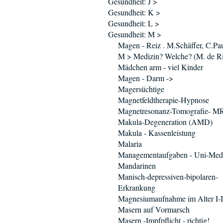
Gesundheit: J >
Gesundheit: K >
Gesundheit: L >
Gesundheit: M >
Magen - Reiz . M.Schäffer, C.Pa
M > Medizin? Welche? (M. de Ri
Mädchen arm - viel Kinder
Magen - Darm ->
Magersüchtige
Magnetfeldtherapie-Hypnose
Magnetresonanz-Tomografie- M
Makula-Degeneration (AMD)
Makula - Kassenleistung
Malaria
Managementaufgaben - Uni-Med
Mandarinen
Manisch-depressiven-bipolaren-
Erkrankung
Magnesiumaufnahme im Alter I-I
Masern auf Vormarsch
Masern -Impfpflicht - richtig!