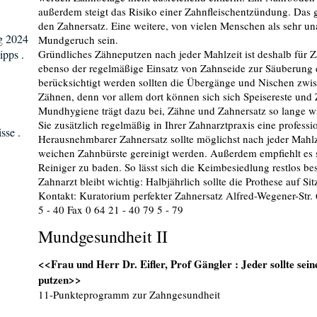
außerdem steigt das Risiko einer Zahnfleischentzündung. Das 
den Zahnersatz. Eine weitere, von vielen Menschen als sehr
g 2024
Mundgeruch sein.
ipps .
Gründliches Zähneputzen nach jeder Mahlzeit ist deshalb für Z
ebenso der regelmäßige Einsatz von Zahnseide zur Säuberung
berücksichtigt werden sollten die Übergänge und Nischen zwis
Zähnen, denn vor allem dort können sich sich Speisereste un
Mundhygiene trägt dazu bei, Zähne und Zahnersatz so lange wi
Sie zusätzlich regelmäßig in Ihrer Zahnarztpraxis eine profess
sse .
Herausnehmbarer Zahnersatz sollte möglichst nach jeder Mahlz
weichen Zahnbürste gereinigt werden. Außerdem empfiehlt es si
Reiniger zu baden. So lässt sich die Keimbesiedlung restlos b
Zahnarzt bleibt wichtig: Halbjährlich sollte die Prothese auf S
Kontakt: Kuratorium perfekter Zahnersatz Alfred-Wegener-Str.
5 - 40 Fax 0 64 21 - 40 79 5 - 79
Mundgesundheit II
<<Frau und Herr Dr. Eifler, Prof Gängler : Jeder sollte sei
putzen>>
11-Punkteprogramm zur Zahngesundheit