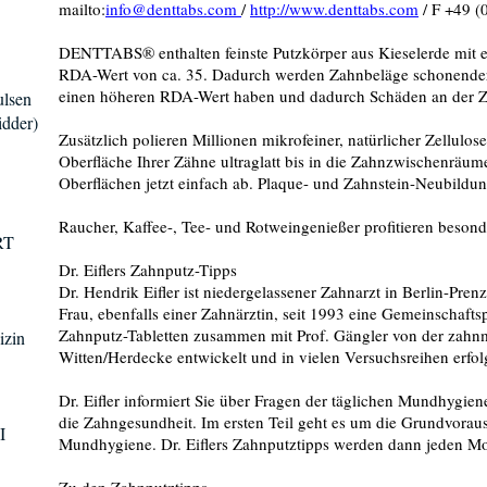
mailto:
info@denttabs.com
/
http://www.denttabs.com
/ F +49 (
DENTTABS® enthalten feinste Putzkörper aus Kieselerde mit 
RDA-Wert von ca. 35. Dadurch werden Zahnbeläge schonender e
einen höheren RDA-Wert haben und dadurch Schäden an der Z
ulsen
dder)
Zusätzlich polieren Millionen mikrofeiner, natürlicher Zellulose
Oberfläche Ihrer Zähne ultraglatt bis in die Zahnzwischenräume
Oberflächen jetzt einfach ab. Plaque- und Zahnstein-Neubildu
Raucher, Kaffee-, Tee- und Rotweingenießer profitieren besond
RT
Dr. Eiflers Zahnputz-Tipps
Dr. Hendrik Eifler ist niedergelassener Zahnarzt in Berlin-Prenz
Frau, ebenfalls einer Zahnärztin, seit 1993 eine Gemeinschaft
Zahnputz-Tabletten zusammen mit Prof. Gängler von der zahnme
izin
Witten/Herdecke entwickelt und in vielen Versuchsreihen erfolg
Dr. Eifler informiert Sie über Fragen der täglichen Mundhygi
die Zahngesundheit. Im ersten Teil geht es um die Grundvora
I
Mundhygiene. Dr. Eiflers Zahnputztipps werden dann jeden Mo