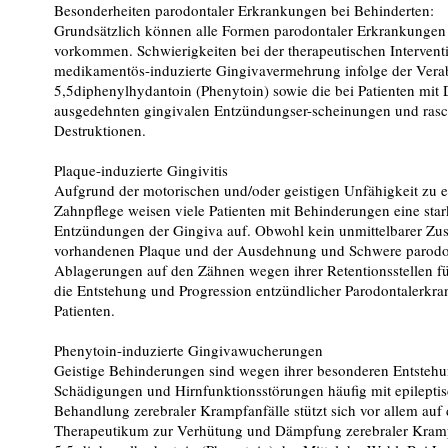
Besonderheiten parodontaler Erkrankungen bei Behinderten
:
Grundsätzlich können alle Formen parodontaler Erkrankungen 
vorkommen. Schwierigkeiten bei der therapeutischen Interventio
medikamentös-induzierte Gingivavermehrung infolge der Vera
5,5diphenylhydantoin (Phenytoin) sowie die bei Patienten mi
ausgedehnten gingivalen Entzündungser-scheinungen und rasch
Destruktionen.
Plaque-induzierte Gingivitis
Aufgrund der motorischen und/oder geistigen Unfähigkeit zu e
Zahnpflege weisen viele Patienten mit Behinderungen eine st
Entzündungen der Gingiva auf. Obwohl kein unmittelbarer Z
vorhandenen Plaque und der Ausdehnung und Schwere parodont
Ablagerungen auf den Zähnen wegen ihrer Retentionsstellen fü
die Entstehung und Progression entzündlicher Parodontalerkr
Patienten.
Phenytoin-induzierte Gingivawucherungen
Geistige Behinderungen sind wegen ihrer besonderen Entstehun
Schädigungen und Hirnfunktionsstörungen häufig mit epileptis
Behandlung zerebraler Krampfanfälle stützt sich vor allem au
Therapeutikum zur Verhütung und Dämpfung zerebraler Krampf