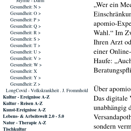
Myrrhe - Darm
„Wer ein Med
Gesundheit: N >
Einschränkun
Gesundheit: O >
Gesundheit: P >
apomio-Exper
Gesundheit: Q >
Wahl.“ Im Zwe
Gesundheit: R >
Gesundheit: S >
Ihren Arzt o
Gesundheit: T >
einer Online
Gesundheit: U >
Gesundheit: V >
Haufe: „Auch
Gesundheit: W >
Beratungspfli
Gesundheit: X
Gesundheit: Y >
Gesundheit: Z >
Über apomio
LongCovid - Volkskrankheit . J. Frommhold
Kultur - Ereignisse A-Z
Das digitale 
Kultur - Reisen A-Z
unabhängig d
Kunst-Ereignisse A-Z
Versandapoth
Lebens- & Arbeitswelt 2.0 - 5.0
Natur - Therapie A-Z
sondern vermi
Tischkultur