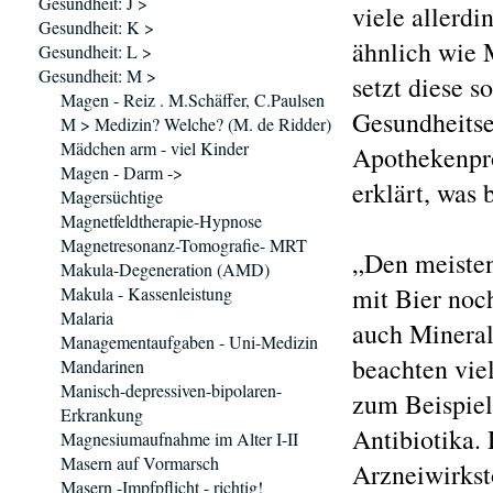
Gesundheit: J >
viele allerdi
Gesundheit: K >
ähnlich wie 
Gesundheit: L >
Gesundheit: M >
setzt diese s
Magen - Reiz . M.Schäffer, C.Paulsen
Gesundheitse
M > Medizin? Welche? (M. de Ridder)
Mädchen arm - viel Kinder
Apothekenpro
Magen - Darm ->
erklärt, was
Magersüchtige
Magnetfeldtherapie-Hypnose
Magnetresonanz-Tomografie- MRT
„Den meisten
Makula-Degeneration (AMD)
mit Bier noc
Makula - Kassenleistung
Malaria
auch Mineral
Managementaufgaben - Uni-Medizin
beachten viel
Mandarinen
Manisch-depressiven-bipolaren-
zum Beispiel
Erkrankung
Antibiotika.
Magnesiumaufnahme im Alter I-II
Masern auf Vormarsch
Arzneiwirkst
Masern -Impfpflicht - richtig!