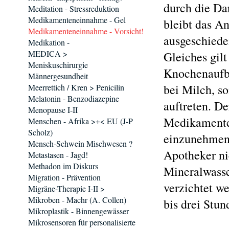
durch die Da
Meditation - Stressreduktion
Medikamenteneinnahme - Gel
bleibt das A
Medikamenteneinnahme - Vorsicht!
ausgeschiede
Medikation -
MEDICA >
Gleiches gilt
Meniskuschirurgie
Knochenaufba
Männergesundheit
bei Milch, s
Meerrettich / Kren > Penicilin
Melatonin - Benzodiazepine
auftreten. De
Menopause I-II
Medikamente
Menschen - Afrika >+< EU (J-P
Scholz)
einzunehmen.
Mensch-Schwein Mischwesen ?
Apotheker ni
Metastasen - Jagd!
Methadon im Diskurs
Mineralwasse
Migration - Prävention
verzichtet w
Migräne-Therapie I-II >
Mikroben - Machr (A. Collen)
bis drei Stun
Mikroplastik - Binnengewässer
Mikrosensoren für personalisierte