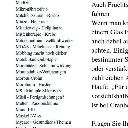
Medizin
Auch Frucht
Mikronährstoffe >
führen
Milchfettsäuren - Risiko
Wenn man kra
Minze - Heilkraut
Mistelzweig - Heilpflanze
einem Glas F
Misteltherapie - Krebs
auch dabei a
Mitochondrien - Zellkraftwerke
MOAS - Mittelmeer - Rettung
achten. Eini
Mobbing macht noch dicker
bestimmter S
Molekulare Onkologie
Moorbäder - Schlammwirkung
oder verstär
Mountainbike-Verletzungen
zahlreichen 
Morbus Crohn
Morphium - Husten
Haufe. „Für 
MS - Multiple Sklerose >
vorsichtshal
Müsli - Fertigmischungen?
Mütter - Passionsblume
ist bei Cranb
Mund I-III
Muskel I-V ->
Fragen Sie I
Mycare - Gesundheits-Themen