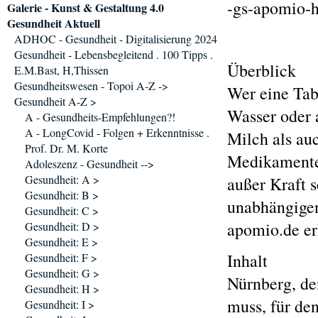
-gs-apomio-
Galerie - Kunst & Gestaltung 4.0
Gesundheit Aktuell
ADHOC - Gesundheit - Digitalisierung 2024
Gesundheit - Lebensbegleitend . 100 Tipps .
Überblick
E.M.Bast, H,Thissen
Gesundheitswesen - Topoi A-Z ->
Wer eine Tab
Gesundheit A-Z >
Wasser oder 
A - Gesundheits-Empfehlungen?!
A - LongCovid - Folgen + Erkenntnisse .
Milch als au
Prof. Dr. M. Korte
Medikamente 
Adoleszenz - Gesundheit -->
Gesundheit: A >
außer Kraft 
Gesundheit: B >
unabhängigen
Gesundheit: C >
apomio.de er
Gesundheit: D >
Gesundheit: E >
Inhalt
Gesundheit: F >
Gesundheit: G >
Nürnberg, de
Gesundheit: H >
muss, für den
Gesundheit: I >