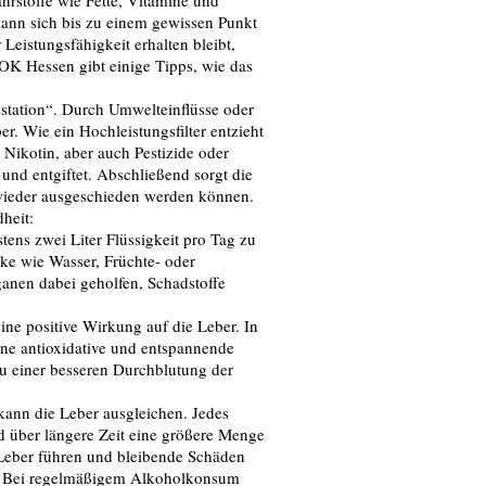
rstoffe wie Fette, Vitamine und
 kann sich bis zu einem gewissen Punkt
 Leistungsfähigkeit erhalten bleibt,
AOK Hessen gibt einige Tipps, wie das
sstation“. Durch Umwelteinflüsse oder
r. Wie ein Hochleistungsfilter entzieht
Nikotin, aber auch Pestizide oder
nd entgiftet. Abschließend sorgt die
 wieder ausgeschieden werden können.
heit:
tens zwei Liter Flüssigkeit pro Tag zu
ke wie Wasser, Früchte- oder
ganen dabei geholfen, Schadstoffe
ne positive Wirkung auf die Leber. In
ine antioxidative und entspannende
u einer besseren Durchblutung der
kann die Leber ausgleichen. Jedes
rd über längere Zeit eine größere Menge
Leber führen und bleibende Schäden
in. Bei regelmäßigem Alkoholkonsum