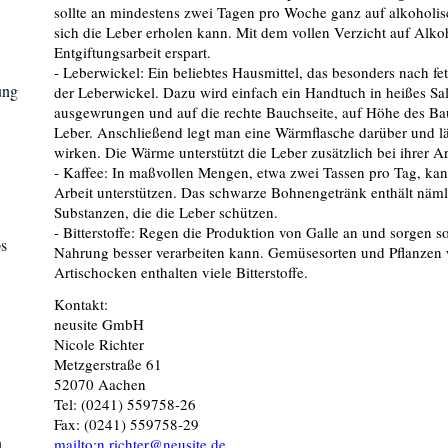
sollte an mindestens zwei Tagen pro Woche ganz auf alkoholis
sich die Leber erholen kann. Mit dem vollen Verzicht auf Alk
Entgiftungsarbeit erspart.
- Leberwickel: Ein beliebtes Hausmittel, das besonders nach f
ung
der Leberwickel. Dazu wird einfach ein Handtuch in heißes Sal
ausgewrungen und auf die rechte Bauchseite, auf Höhe des Bauch
Leber. Anschließend legt man eine Wärmflasche darüber und lä
wirken. Die Wärme unterstützt die Leber zusätzlich bei ihrer Ar
- Kaffee: In maßvollen Mengen, etwa zwei Tassen pro Tag, kan
Arbeit unterstützen. Das schwarze Bohnengetränk enthält nämli
Substanzen, die die Leber schützen.
- Bitterstoffe: Regen die Produktion von Galle an und sorgen so
s
Nahrung besser verarbeiten kann. Gemüsesorten und Pflanzen
Artischocken enthalten viele Bitterstoffe.
Kontakt:
neusite GmbH
Nicole Richter
Metzgerstraße 61
52070 Aachen
Tel: (0241) 559758-26
Fax: (0241) 559758-29
n
mailto:n.richter@neusite.de