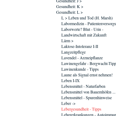
Gesundheit: J >
Gesundheit: K >
Gesundheit: L >
L > Leben und Tod (H. Marsh)
Labormedizin - Patientenversorg
Laborwerte? Blut - Urin -
Landwirtschaft mit Zukunft
Lärm >
Laktose-Intoleranz I-II
Langzeitpflege
Lavendel - Arzneipflanze
Lawinengefahr - Bergwacht-Tipp
Lawinenkunde - Tipps
Laune als Signal ernst nehmen!
Leben I-IX
Lebensmittel - Naturfarben
Lebensmittel von Bauernhöfen ...
Lebensmittel - Spurenhinweise
Leber ->
Lebergesundheit - Tipps
Lebererkrankungen - Autoimmu