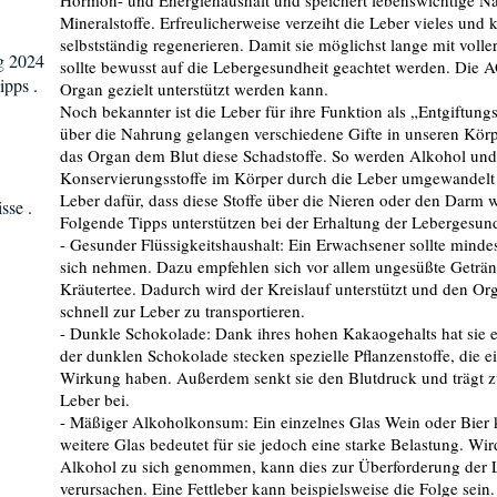
Hormon- und Energiehaushalt und speichert lebenswichtige Näh
Mineralstoffe. Erfreulicherweise verzeiht die Leber vieles und
selbstständig regenerieren. Damit sie möglichst lange mit voller
g 2024
sollte bewusst auf die Lebergesundheit geachtet werden. Die 
ipps .
Organ gezielt unterstützt werden kann.
Noch bekannter ist die Leber für ihre Funktion als „Entgiftung
über die Nahrung gelangen verschiedene Gifte in unseren Körpe
das Organ dem Blut diese Schadstoffe. So werden Alkohol und 
Konservierungsstoffe im Körper durch die Leber umgewandelt u
Leber dafür, dass diese Stoffe über die Nieren oder den Darm
sse .
Folgende Tipps unterstützen bei der Erhaltung der Lebergesund
- Gesunder Flüssigkeitshaushalt: Ein Erwachsener sollte mindes
sich nehmen. Dazu empfehlen sich vor allem ungesüßte Geträn
Kräutertee. Dadurch wird der Kreislauf unterstützt und den Or
schnell zur Leber zu transportieren.
- Dunkle Schokolade: Dank ihres hohen Kakaogehalts hat sie ei
der dunklen Schokolade stecken spezielle Pflanzenstoffe, die e
Wirkung haben. Außerdem senkt sie den Blutdruck und trägt z
Leber bei.
- Mäßiger Alkoholkonsum: Ein einzelnes Glas Wein oder Bier 
weitere Glas bedeutet für sie jedoch eine starke Belastung. Wi
Alkohol zu sich genommen, kann dies zur Überforderung der 
verursachen. Eine Fettleber kann beispielsweise die Folge se