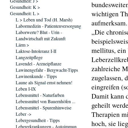
Gesundheit: J >
bundesweiten
Gesundheit: K >
wichtigen Th
Gesundheit: L >
L > Leben und Tod (H. Marsh)
aufmerksam.
Labormedizin - Patientenversorgung
„Die chronisc
Laborwerte? Blut - Urin -
Landwirtschaft mit Zukunft
beispielswei
Lärm >
mellitus, ein
Laktose-Intoleranz I-II
Langzeitpflege
Leberzellkre
Lavendel - Arzneipflanze
zahlreiche M
Lawinengefahr - Bergwacht-Tipps
Lawinenkunde - Tipps
zugelassen, 
Laune als Signal ernst nehmen!
eingreifen (
Leben I-IX
Damit kann d
Lebensmittel - Naturfarben
Lebensmittel von Bauernhöfen ...
geheilt werde
Lebensmittel - Spurenhinweise
Therapien mi
Leber ->
Lebergesundheit - Tipps
hoch, sie lie
Lebererkrankungen - Autoimmun