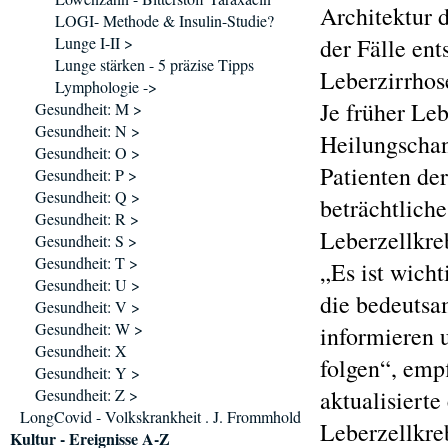
Architektur 
LOGI- Methode & Insulin-Studie?
Lunge I-II >
der Fälle ent
Lunge stärken - 5 präzise Tipps
Leberzirrhos
Lymphologie ->
Je früher Leb
Gesundheit: M >
Gesundheit: N >
Heilungschan
Gesundheit: O >
Patienten de
Gesundheit: P >
Gesundheit: Q >
beträchtliche
Gesundheit: R >
Leberzellkre
Gesundheit: S >
Gesundheit: T >
„Es ist wicht
Gesundheit: U >
die bedeutsa
Gesundheit: V >
Gesundheit: W >
informieren 
Gesundheit: X
folgen“, emp
Gesundheit: Y >
Gesundheit: Z >
aktualisiert
LongCovid - Volkskrankheit . J. Frommhold
Leberzellkreb
Kultur - Ereignisse A-Z