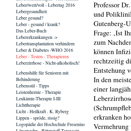
Professor Dr.
Leber/wert/voll - Lebertag 2016
Lebergesundheit
und Poliklin
Leber gesund?
Gutenberg-Un
Leber - gesund / krank?
Das Leber-Buch
Frage: ‚Ist I
Lebererkrankungen ->
zum Nachdenk
Lebertransplantation verhindern
Leber & Diabetes -WHO 2016
können Infiz
Leber - Testen - Therapieren
rechtzeitig d
Leberzirrhose - Nicht-alkoholisch!
Entstehung v
Lebenshilfe für Senioren mit
In den meist
Behinderung
Lebensstil - Tipps
einer langjä
Leistenhernie - Therapie
Leberzirrhos
Leukämie-Therapie I-III
Lichttherapie
(Schrumpfleb
Licht - Heilkraft . K. Ryberg
erkranken ho
Lippen - spröde, rissig?
Logopädie der Hochschule Fresenius
Vermehrung v
Löwenzahn - Bitterstoff Taraxacin