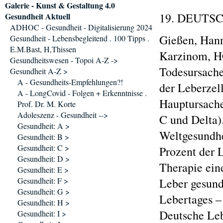
Galerie - Kunst & Gestaltung 4.0
19. DEUTS
Gesundheit Aktuell
ADHOC - Gesundheit - Digitalisierung 2024
Gießen, Hann
Gesundheit - Lebensbegleitend . 100 Tipps .
E.M.Bast, H,Thissen
Karzinom, HC
Gesundheitswesen - Topoi A-Z ->
Todesursache.
Gesundheit A-Z >
A - Gesundheits-Empfehlungen?!
der Leberzell
A - LongCovid - Folgen + Erkenntnisse .
Hauptursache
Prof. Dr. M. Korte
Adoleszenz - Gesundheit -->
C und Delta)
Gesundheit: A >
Weltgesundhe
Gesundheit: B >
Gesundheit: C >
Prozent der L
Gesundheit: D >
Therapie eine
Gesundheit: E >
Gesundheit: F >
Leber gesund
Gesundheit: G >
Lebertages –
Gesundheit: H >
Deutsche Leb
Gesundheit: I >