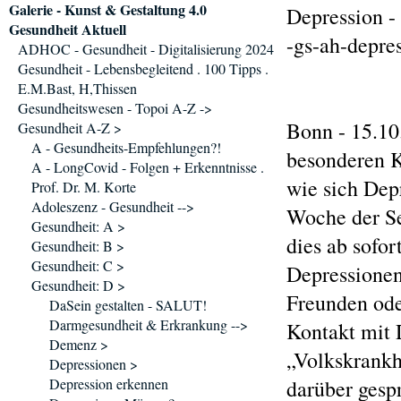
Galerie - Kunst & Gestaltung 4.0
Depression 
Gesundheit Aktuell
-gs-ah-depre
ADHOC - Gesundheit - Digitalisierung 2024
Gesundheit - Lebensbegleitend . 100 Tipps .
E.M.Bast, H,Thissen
Gesundheitswesen - Topoi A-Z ->
Bonn - 15.10
Gesundheit A-Z >
A - Gesundheits-Empfehlungen?!
besonderen K
A - LongCovid - Folgen + Erkenntnisse .
wie sich Dep
Prof. Dr. M. Korte
Adoleszenz - Gesundheit -->
Woche der Se
Gesundheit: A >
dies ab sofor
Gesundheit: B >
Gesundheit: C >
Depressionen
Gesundheit: D >
Freunden oder
DaSein gestalten - SALUT!
Darmgesundheit & Erkrankung -->
Kontakt mit 
Demenz >
„Volkskrankh
Depressionen >
Depression erkennen
darüber gesp