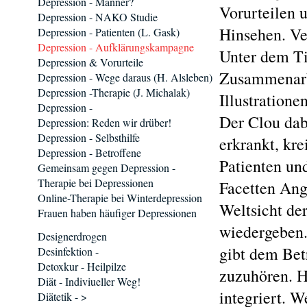
Depression - Männer?
Vorurteilen 
Depression - NAKO Studie
Hinsehen. Ve
Depression - Patienten (L. Gask)
Depression - Aufklärungskampagne
Unter dem Ti
Depression & Vorurteile
Zusammenarbe
Depression - Wege daraus (H. Alsleben)
Depression -Therapie (J. Michalak)
Illustratione
Depression -
Der Clou dabe
Depression: Reden wir drüber!
Depression - Selbsthilfe
erkrankt, kr
Depression - Betroffene
Patienten un
Gemeinsam gegen Depression -
Therapie bei Depressionen
Facetten Ang
Online-Therapie bei Winterdepression
Weltsicht de
Frauen haben häufiger Depressionen
wiedergeben.
Designerdrogen
gibt dem Bet
Desinfektion -
Detoxkur - Heilpilze
zuzuhören. H
Diät - Indiviueller Weg!
integriert. 
Diätetik - >