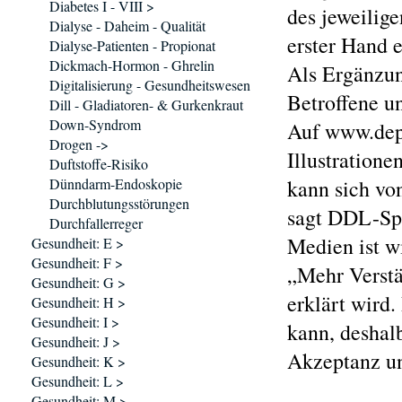
Diabetes I - VIII >
des jeweilig
Dialyse - Daheim - Qualität
erster Hand e
Dialyse-Patienten - Propionat
Dickmach-Hormon - Ghrelin
Als Ergänzun
Digitalisierung - Gesundheitswesen
Betroffene u
Dill - Gladiatoren- & Gurkenkraut
Down-Syndrom
Auf www.depr
Drogen ->
Illustration
Duftstoffe-Risiko
Dünndarm-Endoskopie
kann sich von
Durchblutungsstörungen
sagt DDL-Spr
Durchfallerreger
Medien ist wi
Gesundheit: E >
Gesundheit: F >
„Mehr Verstä
Gesundheit: G >
erklärt wird.
Gesundheit: H >
Gesundheit: I >
kann, deshalb
Gesundheit: J >
Akzeptanz und
Gesundheit: K >
Gesundheit: L >
Gesundheit: M >