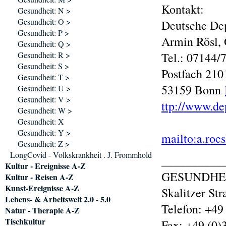
Kontakt:
Gesundheit: N >
Gesundheit: O >
Deutsche Dep
Gesundheit: P >
Armin Rösl, Ö
Gesundheit: Q >
Gesundheit: R >
Tel.: 07144/
Gesundheit: S >
Postfach 210
Gesundheit: T >
53159 Bonn
Gesundheit: U >
Gesundheit: V >
ttp://www.de
Gesundheit: W >
Gesundheit: X
Gesundheit: Y >
mailto:a.roe
Gesundheit: Z >
LongCovid - Volkskrankheit . J. Frommhold
__________
Kultur - Ereignisse A-Z
GESUNDHE
Kultur - Reisen A-Z
Kunst-Ereignisse A-Z
Skalitzer St
Lebens- & Arbeitswelt 2.0 - 5.0
Telefon: +49
Natur - Therapie A-Z
Tischkultur
Fax: +49 (0)