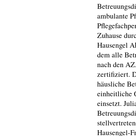
Betreuungsdi
ambulante Pf
Pflegefachpe
Zuhause durc
Hausengel Ak
dem alle Bet
nach den AZA
zertifiziert.
häusliche Be
einheitliche 
einsetzt. Jul
Betreuungsdi
stellvertret
Hausengel-Fr