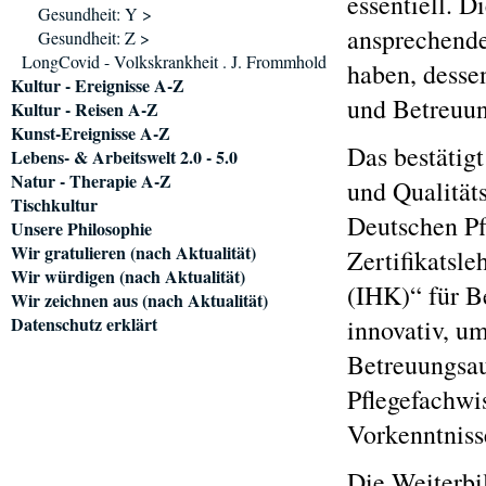
essentiell. D
Gesundheit: Y >
ansprechende
Gesundheit: Z >
LongCovid - Volkskrankheit . J. Frommhold
haben, desse
Kultur - Ereignisse A-Z
und Betreuung
Kultur - Reisen A-Z
Kunst-Ereignisse A-Z
Das bestätig
Lebens- & Arbeitswelt 2.0 - 5.0
Natur - Therapie A-Z
und Qualität
Tischkultur
Deutschen Pf
Unsere Philosophie
Wir gratulieren (nach Aktualität)
Zertifikatsl
Wir würdigen (nach Aktualität)
(IHK)“ für B
Wir zeichnen aus (nach Aktualität)
Datenschutz erklärt
innovativ, um
Betreuungsauf
Pflegefachwi
Vorkenntniss
Die Weiterbi