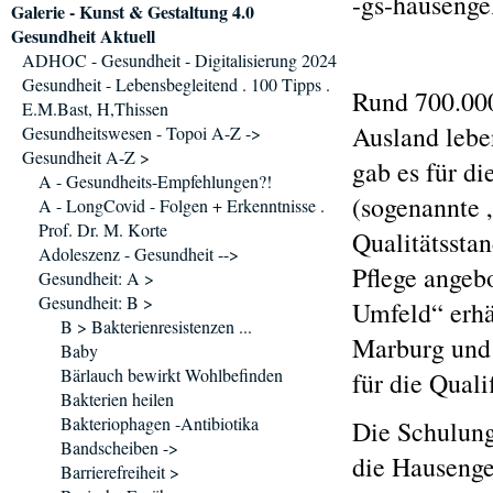
-gs-hausenge
Galerie - Kunst & Gestaltung 4.0
Gesundheit Aktuell
ADHOC - Gesundheit - Digitalisierung 2024
Gesundheit - Lebensbegleitend . 100 Tipps .
Rund 700.000
E.M.Bast, H,Thissen
Ausland lebe
Gesundheitswesen - Topoi A-Z ->
Gesundheit A-Z >
gab es für d
A - Gesundheits-Empfehlungen?!
(sogenannte 
A - LongCovid - Folgen + Erkenntnisse .
Prof. Dr. M. Korte
Qualitätssta
Adoleszenz - Gesundheit -->
Pflege angeb
Gesundheit: A >
Gesundheit: B >
Umfeld“ erhä
B > Bakterienresistenzen ...
Marburg und 
Baby
Bärlauch bewirkt Wohlbefinden
für die Quali
Bakterien heilen
Bakteriophagen -Antibiotika
Die Schulung
Bandscheiben ->
die Hausenge
Barrierefreiheit >