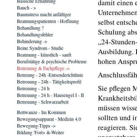
Basische Ernährung
damit einen 
Bauch - >
Unternehmen 
Baumstress macht anfälliger
selbst entsc
Beatmungspatienten - Hoffnung
Behandlung ?
Schulung abs
Behandlungsfehler
„24-Stunden-
Behinderung ->
Beine Syndrom - Studie
Ausbildung. D
Beatmung - künstlich - sanft
hohen Anspr
Berufstätige & psychische Probleme
Betreuung & Fachpflege ->
Anschlussfäh
Betreung - 24h -Entsenderichtlinie
Betreuung - 24h - Tätigkeitsprofil
Sie pflegen 
Betreuung - 24 h
Betreuung - 24 h - Hausengel I - II
Krankheitsbi
Betreuung - Schwarzarbeit
müssen wisse
Bettwanze - Im Kommen
sollten und i
Bewegungsapparat - Medizin 4.0
Bewegung-Tipps ->
reagieren. S
Bildung 'Fort> &-Weiter