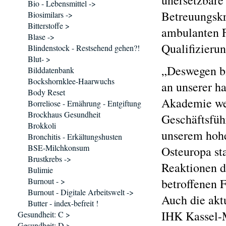
unersetzbare
Bio - Lebensmittel ->
Betreuungskr
Biosimilars ->
Bitterstoffe >
ambulanten Fa
Blase ->
Qualifizierun
Blindenstock - Restsehend gehen?!
Blut- >
„Deswegen bi
Bilddatenbank
Bockshornklee-Haarwuchs
an unserer ha
Body Reset
Akademie we
Borreliose - Ernährung - Entgiftung
Brockhaus Gesundheit
Geschäftsfüh
Brokkoli
unserem hohe
Bronchitis - Erkältungshusten
BSE-Milchkonsum
Osteuropa sta
Brustkrebs ->
Reaktionen d
Bulimie
Burnout - >
betroffenen F
Burnout - Digitale Arbeitswelt ->
Auch die akt
Butter - index-befreit !
IHK Kassel-M
Gesundheit: C >
Gesundheit: D >