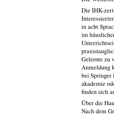
Die IHK-zerti
Interessierte
in acht Sprac
im häusliche
Unterrichtse
praxistaugli
Gelernte zu 
Anmeldung ka
bei Springer
akademie ode
finden sich 
Über die Ha
Nach dem Gru